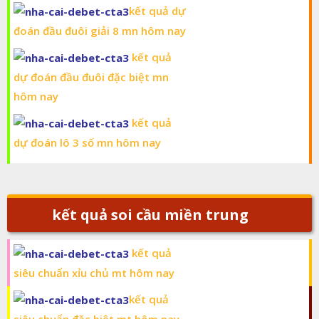
kết quả dự
đoán đầu đuôi giải 8 mn hôm nay
kết quả
dự đoán đầu đuôi đặc biệt mn
hôm nay
kết quả
dự đoán lô 3 số mn hôm nay
kết quả soi cầu miền trung
kết quả
siêu chuẩn xỉu chủ mt hôm nay
kết quả
siêu chuẩn đặc biệt mt hôm nay