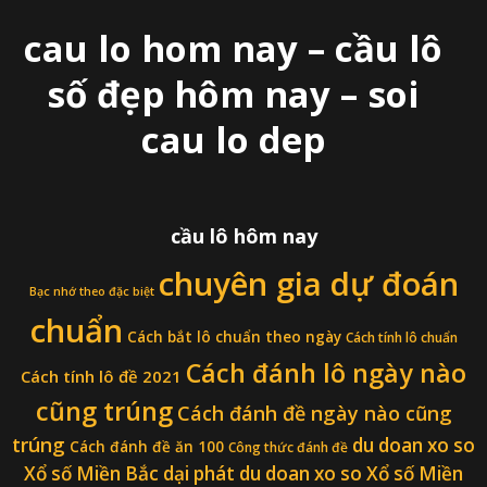
Skip
cau lo hom nay – cầu lô
to
content
số đẹp hôm nay – soi
cau lo dep
cầu lô hôm nay
chuyên gia dự đoán
Bạc nhớ theo đặc biệt
chuẩn
Cách bắt lô chuẩn theo ngày
Cách tính lô chuẩn
Cách đánh lô ngày nào
Cách tính lô đề 2021
cũng trúng
Cách đánh đề ngày nào cũng
trúng
du doan xo so
Cách đánh đề ăn 100
Công thức đánh đề
Xổ số Miền Bắc dại phát
du doan xo so Xổ số Miền