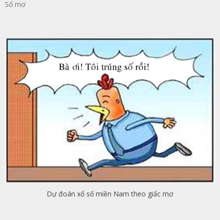
Sổ mơ
Dự đoán xổ số miền Nam theo giấc mơ