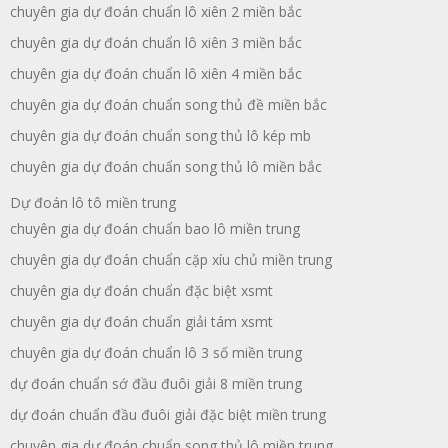
chuyên gia dự đoán chuẩn lô xiên 2 miền bắc
chuyên gia dự đoán chuẩn lô xiên 3 miền bắc
chuyên gia dự đoán chuẩn lô xiên 4 miền bắc
chuyên gia dự đoán chuẩn song thủ đề miền bắc
chuyên gia dự đoán chuẩn song thủ lô kép mb
chuyên gia dự đoán chuẩn song thủ lô miền bắc
Dự đoán lô tô miền trung
chuyên gia dự đoán chuẩn bao lô miền trung
chuyên gia dự đoán chuẩn cặp xíu chủ miền trung
chuyên gia dự đoán chuẩn đặc biệt xsmt
chuyên gia dự đoán chuẩn giải tám xsmt
chuyên gia dự đoán chuẩn lô 3 số miền trung
dự đoán chuẩn sớ đầu đuôi giải 8 miền trung
dự đoán chuẩn đầu đuôi giải đặc biệt miền trung
chuyên gia dự đoán chuẩn song thủ lô miền trung