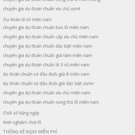
chuyên gia dự đoán chuẩn xíu chủ xsmt
Dự đoán lô tô miền nam
chuyên gia dự đoán chuẩn bao lô miền nam
chuyên gia dự đoán chuẩn cặp xíu chủ miền nam
chuyên gia dự đoán chuẩn đặc biệt miền nam
chuyên gia dự đoán chuẩn giải tám miền nam
chuyên gia dự đoán chuẩn lô 3 số miền nam
dự đoán chuẩn sớ đầu đuôi giải 8 miền nam
dự đoán chuẩn sớ đầu đuôi giải đặc biệt xsmn
chuyên gia dự đoán chuẩn xíu chủ miền nam
chuyên gia dự đoán chuẩn song thủ lô miền nam
Chốt số hằng ngày
Kinh nghiệm chơi lô
THỐNG KÊ KQXS MIỄN PHÍ