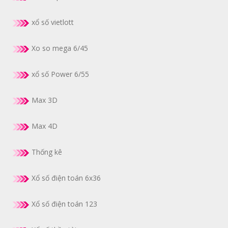
xổ số vietlott
Xo so mega 6/45
xổ số Power 6/55
Max 3D
Max 4D
Thống kê
Xổ số điện toán 6x36
Xổ số điện toán 123