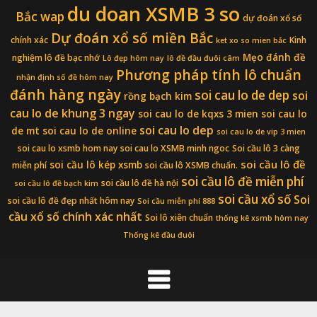
du doan XSMB 3 so
Bắc wap
dự đoán xổ số
Dự đoán xổ số miền Bắc
chính xác
Kinh
ket xo so mien bắc
Mẹo đánh đề
nghiệm lô đề bạc nhớ
Lô đẹp hôm nay
lô đề đầu đuôi câm
Phương pháp tính lô chuẩn
nhận định số đề hôm nay
đánh hàng ngày
soi cau lo de dep
soi
rồng bạch kim
cau lo de khung 3 ngay
soi cau lo de kqxs 3 mien
soi cau lo
soi cau lo dep
de mt
soi cau lo de online
soi cau lo de vip 3 mien
soi cau lo xsmb hom nay
soi cau lo XSMB minh ngoc
Soi cầu lô 3 càng
soi cầu lô đề
soi cầu lô kép xsmb
miễn phí
soi cầu lô XSMB chuẩn.
soi cầu lô đề miễn phí
soi cầu lô đề hà nội
soi cầu lô đề bạch kim
soi cầu xổ số
Soi
soi cầu lô đề đẹp nhất hôm nay
Soi cầu miễn phí 888
cầu xổ số chính xác nhất
Soi lô xiên chuẩn
thống kê xsmb hôm nay
Thống kê đầu đuôi