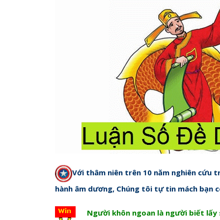
Với thâm niên trên 10 năm nghiên cứu tr
hành âm dương, Chúng tôi tự tin mách bạn 
Người khôn ngoan là người biết lấy 