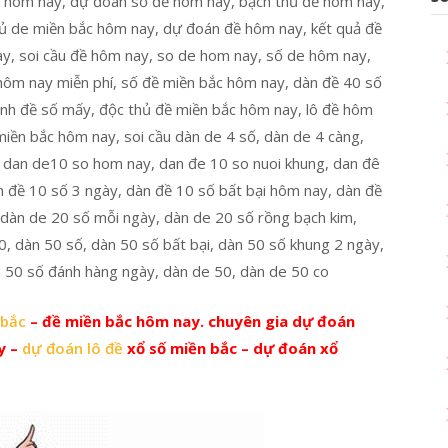
ề hôm nay, dự đoán số đề hôm nay, bạch thủ đề hôm nay,
hủ de miền bắc hôm nay, dự đoán đề hôm nay, kết quả đề
y, soi cầu đề hôm nay, so de hom nay, số de hôm nay,
hôm nay miễn phí, số đề miền bắc hôm nay, dàn đề 40 số
nh đề số mấy, độc thủ đề miền bắc hôm nay, lô đề hôm
iền bắc hôm nay, soi cầu dàn de 4 số, dàn de 4 càng,
, dan de10 so hom nay, dan đe 10 so nuoi khung, dan đê
n đề 10 số 3 ngày, dàn đề 10 số bất bại hôm nay, dàn đề
 dàn de 20 số mỗi ngày, dàn de 20 số rồng bạch kim,
0, dàn 50 số, dàn 50 số bất bại, dàn 50 số khung 2 ngày,
n 50 số đánh hàng ngày, dàn de 50, dàn de 50 co
 bắc
– đề miền bắc hôm nay. chuyên gia dự đoán
y –
dự đoán lô đề
xổ số miền bắc – dự đoán xổ