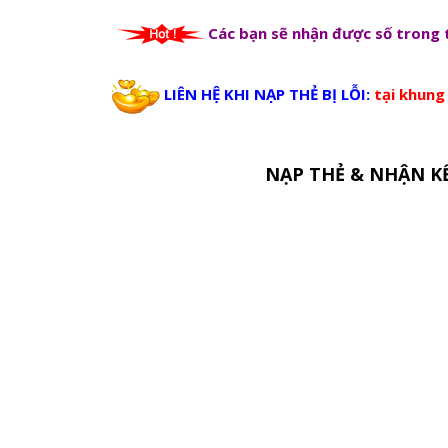
Các bạn sẽ nhận được số trong 
LIÊN HỆ KHI NẠP THẺ BỊ LỖI:
tại khung
NẠP THẺ & NHẬN K