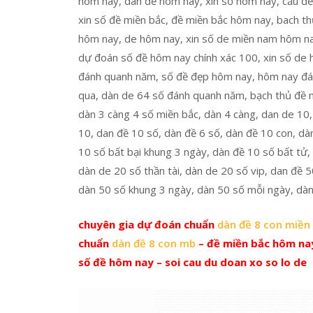
hôm nay, dàn đề hôm nay, xin số hôm nay, cầu đ
xin số đề miền bắc, đề miền bắc hôm nay, bach t
hôm nay, de hôm nay, xin số de miền nam hôm na
dự đoán số đề hôm nay chính xác 100, xin số de 
đánh quanh năm, số đề đẹp hôm nay, hôm nay đá
qua, dàn de 64 số đánh quanh năm, bạch thủ đề m
dàn 3 càng 4 số miền bắc, dàn 4 càng, dan de 10
10, dan đề 10 số, dàn đề 6 số, dàn đề 10 con, dà
10 số bất bại khung 3 ngày, dàn đề 10 số bất tử,
dàn de 20 số thần tài, dàn de 20 số vip, dan đề 5
dàn 50 số khung 3 ngày, dàn 50 số mỗi ngày, dà
chuyên gia dự đoán chuẩn
dàn đề 8 con miền
chuẩn
dàn đề 8 con mb
– đề miền bắc hôm na
số đề hôm nay – soi cau du doan xo so lo de