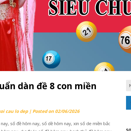
uẩn dàn đề 8 con miền
oi cau lo dep
|
Posted on
02/06/2026
nay, số đề hôm nay, số dề hôm nay, xin số de miền bắc
so