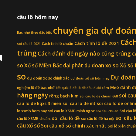
cầu lô hôm nay
chuyên gia dự đoá
Bạc nhớ theo đặc biệt
Cách
Cách tính lô đề 2021
Cách tính lô chuẩn
soi cầu lô 2021
trúng
Cách đánh đề ngày nào cũng trúng
u
C
so Xổ số Miền Bắc dại phát
du doan xo so Xổ số
so
Dự đoán
dự đoán xổ số chính xác
dự đoán xổ số hôm nay
Mẹo đánh đ
nghiệm lô đề bạc nhớ
kết quả lô đề
lô đề đầu đuôi câm
hàng ngày
soi cau
rồng bạch kim
soi cau lo de chuan 668
cau lo de kqxs 3 mien
soi cau lo de mt
soi cau lo de onlin
lo xsmb hom nay
soi cau lo XSMB minh ngoc
Soi cầu l
soi cầu chuẩn
soi cầu 
soi cầu lô đề
cầu lô XSMB chuẩn.
soi cầu lô đề hà nội
cầu xổ số
Soi cầu xổ số chính xác nhất
Soi lô xiên chuẩ