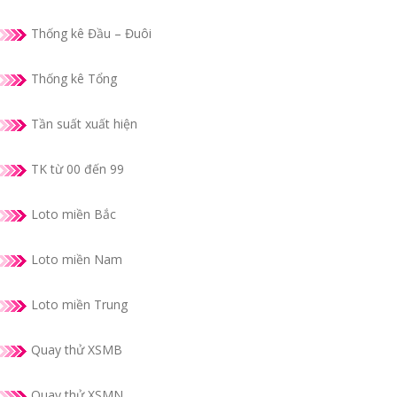
Thống kê Đầu – Đuôi
Thống kê Tổng
Tần suất xuất hiện
TK từ 00 đến 99
Loto miền Bắc
Loto miền Nam
Loto miền Trung
Quay thử XSMB
Quay thử XSMN