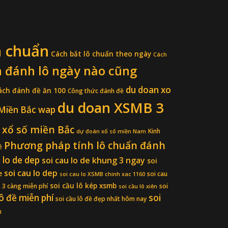
n chuẩn
Cách bắt lô chuẩn theo ngày
Cách
 đánh lô ngày nào cũng
du doan xo
ách đánh đề ăn 100
Công thức đánh đề
du doan XSMB 3
 Miền Bắc wap
 xổ số miền Bắc
Kinh
dự đoán xổ số miền Nam
Phương pháp tính lô chuẩn đánh
ề
 lo de dep
soi cau lo de khung 3 ngay
soi
soi cau lo dep
e
soi cau
soi cau lo XSMB chinh xac 1160
soi cầu lô kép xsmb
ô 3 càng miễn phí
soi
soi cầu lô xiên
lô đề miễn phí
soi
soi cầu lô đề đẹp nhất hôm nay
n