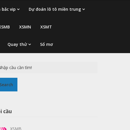
 bắc vip
Dự đoán lô tô miền trung
XSMB
XSMN
XSMT
Quay thử
Sổ mơ
Search
i cầu
XSMB