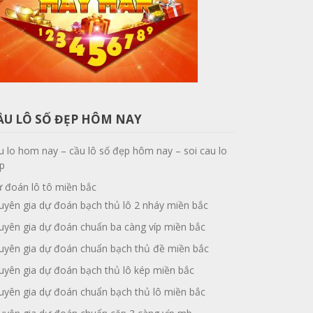
ẦU LÔ SỐ ĐẸP HÔM NAY
u lo hom nay – cầu lô số đẹp hôm nay – soi cau lo
p
 đoán lô tô miền bắc
uyên gia dự đoán bạch thủ lô 2 nháy miền bắc
uyên gia dự đoán chuẩn ba càng víp miền bắc
uyên gia dự đoán chuẩn bạch thủ đề miền bắc
uyên gia dự đoán bạch thủ lô kép miền bắc
uyên gia dự đoán chuẩn bạch thủ lô miền bắc