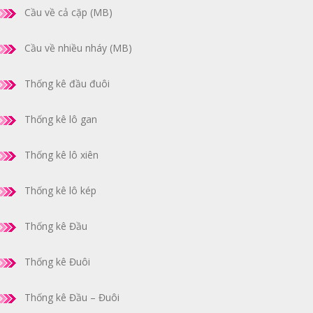
Cầu về cả cặp (MB)
Cầu về nhiều nháy (MB)
Thống kê đầu đuôi
Thống kê lô gan
Thống kê lô xiên
Thống kê lô kép
Thống kê Đầu
Thống kê Đuôi
Thống kê Đầu – Đuôi