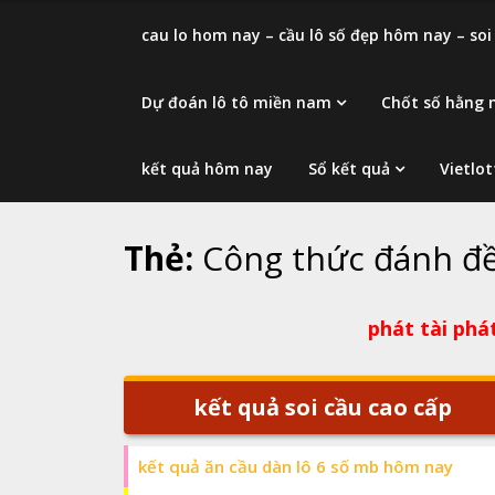
cau lo hom nay – cầu lô số đẹp hôm nay – soi
Dự đoán lô tô miền nam
Chốt số hằng 
kết quả hôm nay
Sổ kết quả
Vietlot
Thẻ:
Công thức đánh đ
phát tài phát
kết quả soi cầu cao cấp
kết quả ăn cầu dàn lô 6 số mb hôm nay