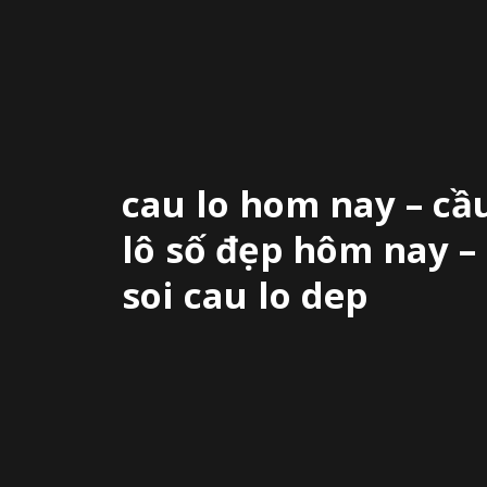
Skip
to
content
cau lo hom nay – cầ
lô số đẹp hôm nay –
soi cau lo dep