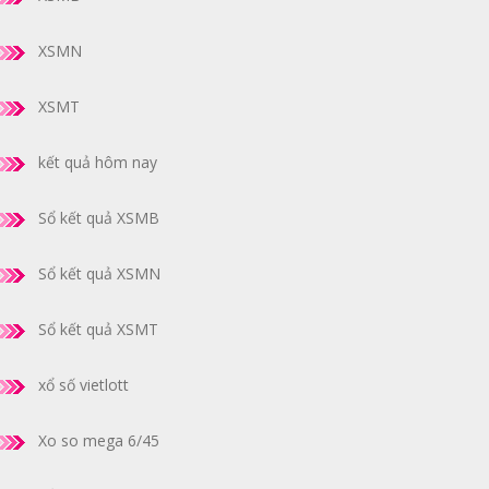
XSMN
XSMT
kết quả hôm nay
Sổ kết quả XSMB
Sổ kết quả XSMN
Sổ kết quả XSMT
xổ số vietlott
Xo so mega 6/45