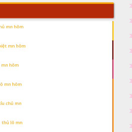
chủ mn hôm
biệt mn hôm
 8 mn hôm
 lô mn hôm
xỉu chủ mn
 thủ lô mn