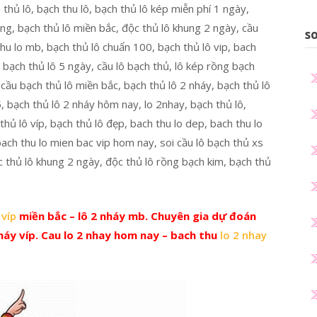
thủ lô, bạch thu lô, bạch thủ lô kép miễn phí 1 ngày,
ẵng, bạch thủ lô miền bắc, độc thủ lô khung 2 ngày, cầu
so
hu lo mb, bạch thủ lô chuẩn 100, bạch thủ lô vip, bach
 bạch thủ lô 5 ngày, cầu lô bạch thủ, lô kép rồng bạch
 cầu bạch thủ lô miền bắc, bạch thủ lô 2 nháy, bạch thủ lô
 bạch thủ lô 2 nháy hôm nay, lo 2nhay, bạch thủ lô,
thủ lô víp, bạch thủ lô đẹp, bach thu lo dep, bach thu lo
 bach thu lo mien bac vip hom nay, soi cầu lô bạch thủ xs
 thủ lô khung 2 ngày, độc thủ lô rồng bạch kim, bạch thủ
 víp
miền bắc – lô 2 nháy mb. Chuyên gia dự đoán
háy víp. Cau lo 2 nhay hom nay – bach thu
lo 2 nhay