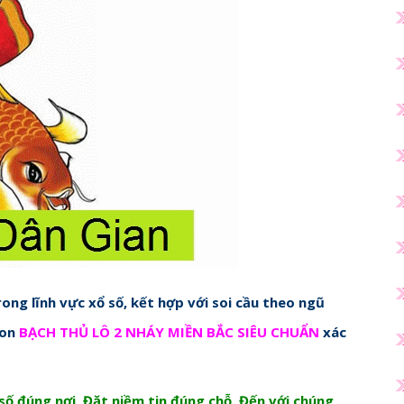
ong lĩnh vực xổ số, kết hợp với soi cầu theo ngũ
con
BẠCH THỦ LÔ 2 NHÁY MIỀN BẮC SIÊU CHUẨN
xác
số đúng nơi. Đặt niềm tin đúng chỗ. Đến với chúng