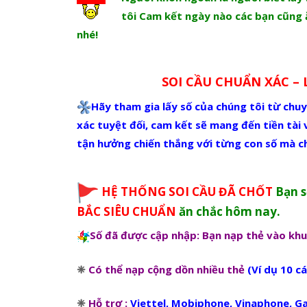
tôi Cam kết ngày nào các bạn cũng ă
nhé!
SOI CẦU CHUẨN XÁC – 
Hãy tham gia lấy số của chúng tôi từ chuy
xác tuyệt đối, cam kết sẽ mang đến tiền tài 
tận hưởng chiến thắng với từng con số mà c
HỆ THỐNG SOI CẦU ĐÃ CHỐT
Bạn s
BẮC SIÊU CHUẨN
ăn chắc hôm nay.
Số đã được cập nhập: Bạn nạp thẻ vào khu
❈
Có thể nạp cộng dồn nhiều thẻ
(Ví dụ 10 cá
❈
Hỗ trợ :
Viettel, Mobiphone, Vinaphone, G