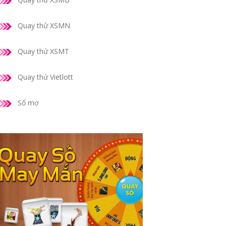
Quay thử XSMN
Quay thử XSMT
Quay thử Vietlott
Sổ mơ