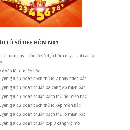
ẦU LÔ SỐ ĐẸP HÔM NAY
u lo hom nay – cầu lô số đẹp hôm nay – soi cau lo
p
 đoán lô tô miền bắc
uyên gia dự đoán bạch thủ lô 2 nháy miền bắc
uyên gia dự đoán chuẩn ba càng víp miền bắc
uyên gia dự đoán chuẩn bạch thủ đề miền bắc
uyên gia dự đoán bạch thủ lô kép miền bắc
uyên gia dự đoán chuẩn bạch thủ lô miền bắc
uyên gia dự đoán chuẩn cặp 3 càng víp mb