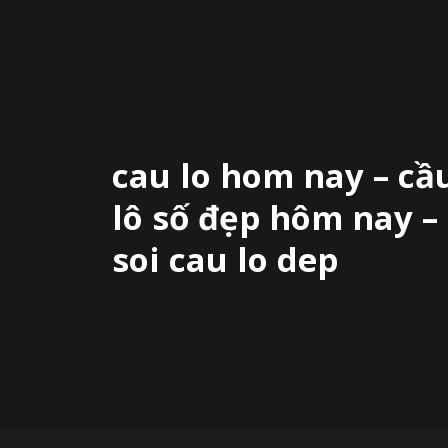
Skip
to
content
cau lo hom nay – cầ
lô số đẹp hôm nay –
soi cau lo dep