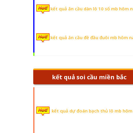
kết quả ăn cầu dàn lô 10 số mb hôm 
kết quả ăn cầu đề đầu đuôi mb hôm n
kết quả soi cầu miền bắc
kết quả dự đoán bạch thủ lô mb hôm