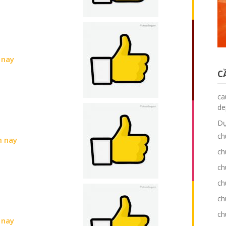
 nay
C
ca
de
Dự
ch
m nay
ch
ch
ch
ch
ch
 nay