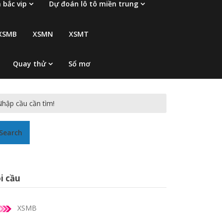
 bắc vip
Dự đoán lô tô miền trung
XSMB
XSMN
XSMT
Quay thử
Sổ mơ
Search
i cầu
XSMB