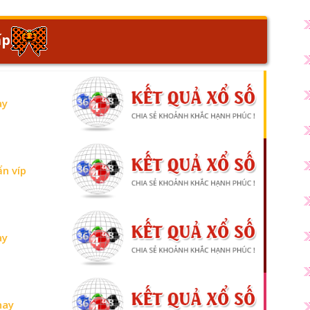
ấp
ay
ẩn víp
ay
nay