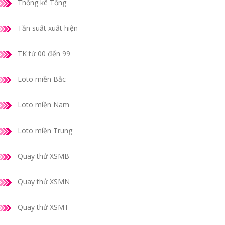
Thống kê Tổng
Tần suất xuất hiện
TK từ 00 đến 99
Loto miền Bắc
Loto miền Nam
Loto miền Trung
Quay thử XSMB
Quay thử XSMN
Quay thử XSMT