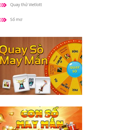
Quay thử Vietlott
Sổ mơ