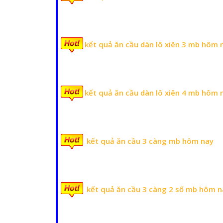
kết quả ăn cầu dàn lô xiên 3 mb hôm 
kết quả ăn cầu dàn lô xiên 4 mb hôm 
kết quả ăn cầu 3 càng mb hôm nay
kết quả ăn cầu 3 càng 2 số mb hôm n