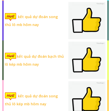
kết quả dự đoán song
thủ lô mb hôm nay
kết quả dự đoán bạch thủ
lô kép mb hôm nay
kết quả dự đoán song
thủ lô kép mb hôm nay