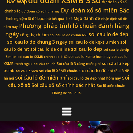
du doan XSMB 3 so
Bắc wap
dự đoán xổ số
Dự đoán xổ số miền Bắc
chính xác
dự đoán xổ số hôm nay
Mẹo đánh đề
Kinh nghiệm lô đề bạc nhớ
kết quả lô đề
nhận định số đề
Phương pháp tính lô chuẩn đánh hàng
hôm nay
ngày
soi cau lo de dep
rồng bạch kim
soi cau lo de chuan 668
soi cau lo de khung 3 ngay
soi cau lo de kqxs 3 mien
soi
soi cau lo dep
cau lo de mt
soi cau lo de online
soi cau lo de vip
soi cau lo xsmb hom nay
soi cau lo
3 mien
soi cau lo XSMB chinh xac 1160
soi cầu lô kép
XSMB minh ngoc
Soi cầu lô 3 càng miễn phí
soi cầu chuẩn
soi cầu lô đề
xsmb
soi cầu lô XSMB chuẩn.
soi cầu lô đề
soi cầu lô xiên
soi cầu lô đề miễn phí
soi
hà nội
soi cầu lô đề đẹp nhất hôm nay
cầu xổ số
Soi cầu xổ số chính xác nhất
Soi lô xiên chuẩn
Thống kê đầu đuôi