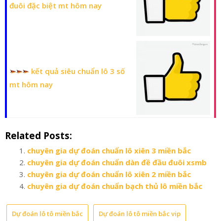
đuôi đặc biệt mt hôm nay
kết quả siêu chuẩn lô 3 số
mt hôm nay
Related Posts:
chuyên gia dự đoán chuẩn lô xiên 3 miền bắc
chuyên gia dự đoán chuẩn dàn đề đầu đuôi xsmb
chuyên gia dự đoán chuẩn lô xiên 2 miền bắc
chuyên gia dự đoán chuẩn bạch thủ lô miền bắc
Dự đoán lô tô miền bắc
Dự đoán lô tô miền bắc vip