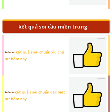
kết quả soi cầu miền trung
kết quả siêu chuẩn xỉu chủ
mt hôm nay
kết quả siêu chuẩn đặc biệt
mt hôm nay