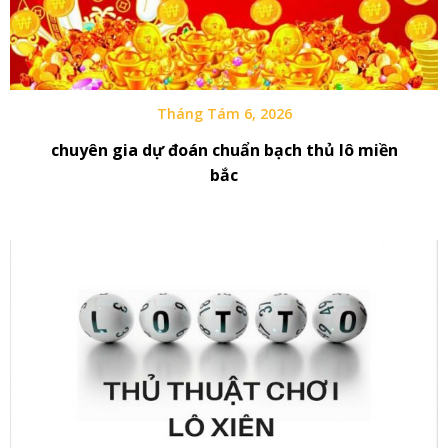
Tháng Tám 6, 2026
chuyên gia dự đoán chuẩn bạch thủ lô miền
bắc