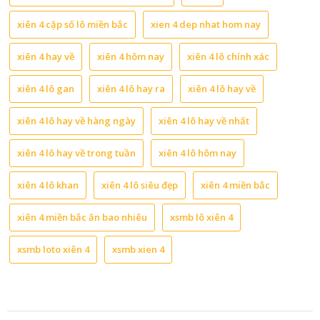
xiên 4 cặp số lô miền bắc
xien 4 dep nhat hom nay
xiên 4 hay về
xiên 4 hôm nay
xiên 4 lô chính xác
xiên 4 lô gan
xiên 4 lô hay ra
xiên 4 lô hay về
xiên 4 lô hay về hàng ngày
xiên 4 lô hay về nhất
xiên 4 lô hay về trong tuần
xiên 4 lô hôm nay
xiên 4 lô khan
xiên 4 lô siêu đẹp
xiên 4 miền bắc
xiên 4 miền bắc ăn bao nhiêu
xsmb lô xiên 4
xsmb loto xiên 4
xsmb xien 4