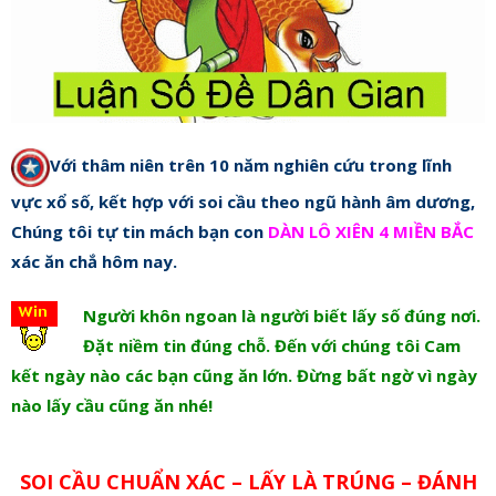
Với thâm niên trên 10 năm nghiên cứu trong lĩnh
vực xổ số, kết hợp với soi cầu theo ngũ hành âm dương,
Chúng tôi tự tin mách bạn con
DÀN LÔ XIÊN 4 MIỀN BẮC
xác ăn chắ hôm nay.
Người khôn ngoan là người biết lấy số đúng nơi.
Đặt niềm tin đúng chỗ. Đến với chúng tôi Cam
kết ngày nào các bạn cũng ăn lớn. Đừng bất ngờ vì ngày
nào lấy cầu cũng ăn nhé!
SOI CẦU CHUẨN XÁC – LẤY LÀ TRÚNG – ĐÁNH