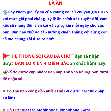
LÀ ĂN
Hãy tham gia lấy số của chúng tôi từ chuyên gia HĐXS
với mức giá phải chăng. Tỷ lệ ăn chính xác tuyệt đối, cam
kết sẽ mang đến tiền tài và sự tự tin mỗi ngày cho các
bạn.
Bạn hãy thử và tận hưởng chiến thắng với từng con
số mà chúng tôi đưa ra nhé!
HỆ THỐNG SOI CẦU ĐÃ CHỐT
Bạn sẽ nhận
được
DÀN LÔ XIÊN 4 MIỀN BẮC
ăn chắc hôm nay.
Số đã được cập nhập: Bạn nạp thẻ vào khung bên dưới
để nhận số
❈
Có thể nạp cộng dồn nhiều thẻ
(Ví dụ 10 cái 100k nạp
10 lần)
❈
Hỗ trợ :
Viettel, Mobiphone, Vinaphone, Gate,