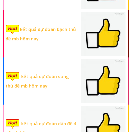
kết quả dự đoán bạch thủ
đề mb hôm nay
kết quả dự đoán song
thủ đề mb hôm nay
kết quả dự đoán dàn đề 4