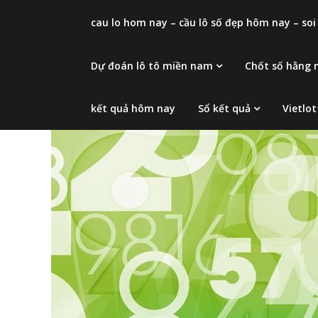
cau lo hom nay – cầu lô số đẹp hôm nay – soi
Dự đoán lô tô miền nam
Chốt số hằng 
kết quả hôm nay
Sổ kết quả
Vietlot