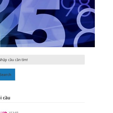
Search
i cầu
XSMB