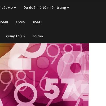
 bắc vip
Dự đoán lô tô miền trung
XSMB
XSMN
XSMT
Quay thử
Sổ mơ