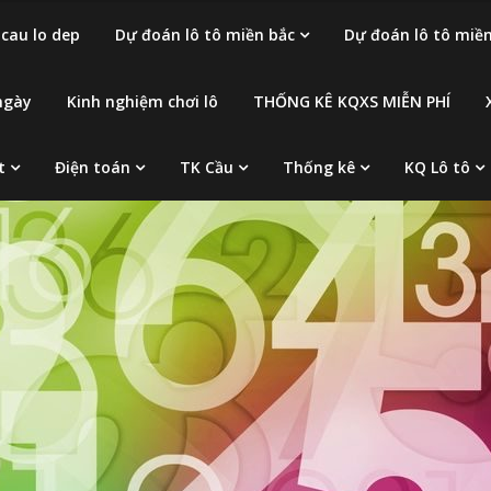
 cau lo dep
Dự đoán lô tô miền bắc
Dự đoán lô tô miền
ngày
Kinh nghiệm chơi lô
THỐNG KÊ KQXS MIỄN PHÍ
t
Điện toán
TK Cầu
Thống kê
KQ Lô tô