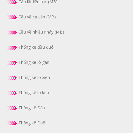
Cầu lật liên tục (MB)
Cầu về cả cặp (MB)
Cầu về nhiều nháy (MB)
Thống kê đầu đuôi
Thống kê lô gan
Thống kê lô xiên
Thống kê lô kép
Thống kê Đầu
Thống kê Đuôi