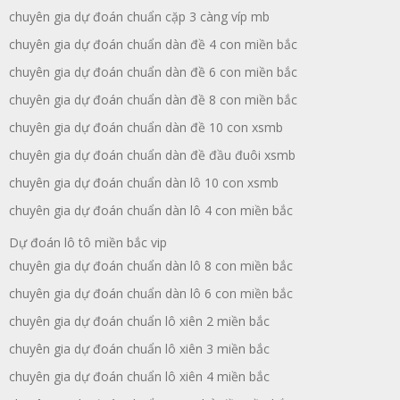
chuyên gia dự đoán chuẩn cặp 3 càng víp mb
chuyên gia dự đoán chuẩn dàn đề 4 con miền bắc
chuyên gia dự đoán chuẩn dàn đề 6 con miền bắc
chuyên gia dự đoán chuẩn dàn đề 8 con miền bắc
chuyên gia dự đoán chuẩn dàn đề 10 con xsmb
chuyên gia dự đoán chuẩn dàn đề đầu đuôi xsmb
chuyên gia dự đoán chuẩn dàn lô 10 con xsmb
chuyên gia dự đoán chuẩn dàn lô 4 con miền bắc
Dự đoán lô tô miền bắc vip
chuyên gia dự đoán chuẩn dàn lô 8 con miền bắc
chuyên gia dự đoán chuẩn dàn lô 6 con miền bắc
chuyên gia dự đoán chuẩn lô xiên 2 miền bắc
chuyên gia dự đoán chuẩn lô xiên 3 miền bắc
chuyên gia dự đoán chuẩn lô xiên 4 miền bắc