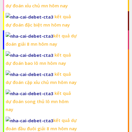
dự đoán xỉu chủ mn hôm nay
kết quả
dự đoán đặc biệt mn hôm nay
kết quả dự
đoán giải 8 mn hôm nay
kết quả
dự đoán bao lô mn hôm nay
kết quả
dự đoán cặp xỉu chủ mn hôm nay
kết quả
dự đoán song thủ lô mn hôm
nay
kết quả dự
đoán đầu đuôi giải 8 mn hôm nay