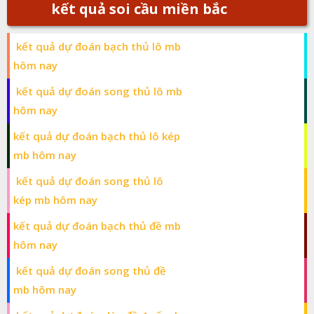
kết quả soi cầu miền bắc
kết quả dự đoán bạch thủ lô mb
hôm nay
kết quả dự đoán song thủ lô mb
hôm nay
kết quả dự đoán bạch thủ lô kép
mb hôm nay
kết quả dự đoán song thủ lô
kép mb hôm nay
kết quả dự đoán bạch thủ đề mb
hôm nay
kết quả dự đoán song thủ đề
mb hôm nay