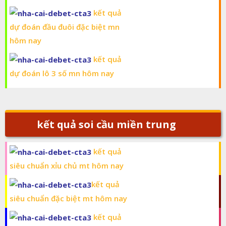
kết quả
dự đoán đầu đuôi đặc biệt mn
hôm nay
kết quả
dự đoán lô 3 số mn hôm nay
kết quả soi cầu miền trung
kết quả
siêu chuẩn xỉu chủ mt hôm nay
kết quả
siêu chuẩn đặc biệt mt hôm nay
kết quả