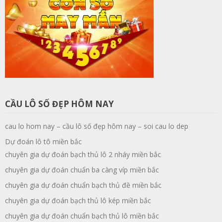
CẦU LÔ SỐ ĐẸP HÔM NAY
cau lo hom nay – cầu lô số đẹp hôm nay – soi cau lo dep
Dự đoán lô tô miền bắc
chuyên gia dự đoán bạch thủ lô 2 nháy miền bắc
chuyên gia dự đoán chuẩn ba càng víp miền bắc
chuyên gia dự đoán chuẩn bạch thủ đề miền bắc
chuyên gia dự đoán bạch thủ lô kép miền bắc
chuyên gia dự đoán chuẩn bạch thủ lô miền bắc