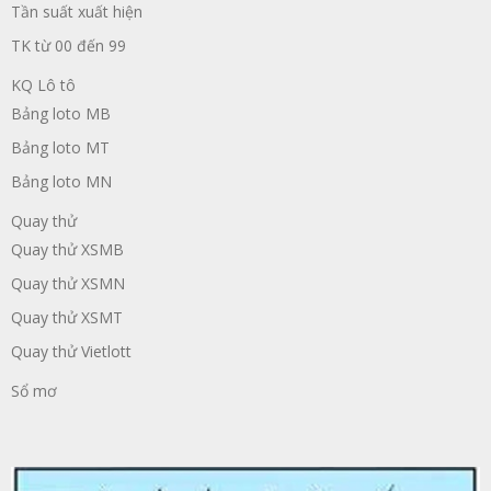
Tần suất xuất hiện
TK từ 00 đến 99
KQ Lô tô
Bảng loto MB
Bảng loto MT
Bảng loto MN
Quay thử
Quay thử XSMB
Quay thử XSMN
Quay thử XSMT
Quay thử Vietlott
Sổ mơ