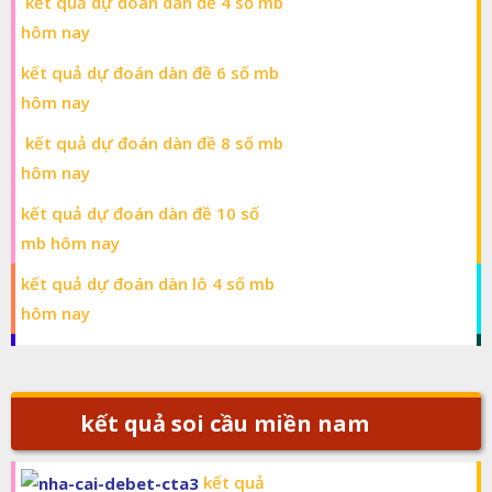
kết quả dự đoán dàn đề 4 số mb
hôm nay
kết quả dự đoán dàn đề 6 số mb
hôm nay
kết quả dự đoán dàn đề 8 số mb
hôm nay
kết quả dự đoán dàn đề 10 số
mb hôm nay
kết quả dự đoán dàn lô 4 số mb
hôm nay
kết quả soi cầu miền nam
kết quả