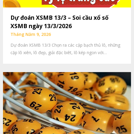
Dự đoán XSMB 13/3 – Soi cầu xổ số
XSMB ngày 13/3/2026
Tháng Năm 9, 2026
Dự đoán XSMB 13/3 Chọn ra các cặp bạch thủ lô, những
cặp lô xiên, lô đẹp, giải đặc biêt, lô kép ngon với…