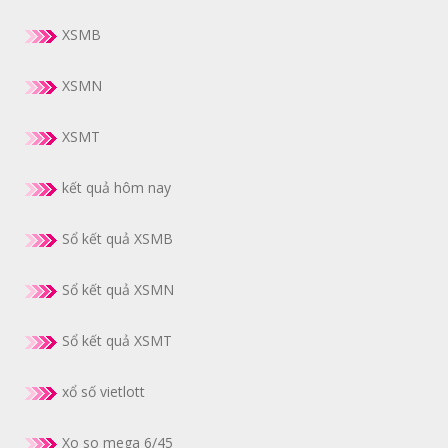
XSMB
XSMN
XSMT
kết quả hôm nay
Sổ kết quả XSMB
Sổ kết quả XSMN
Sổ kết quả XSMT
xổ số vietlott
Xo so mega 6/45