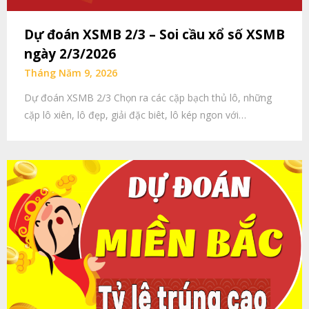
Dự đoán XSMB 2/3 – Soi cầu xổ số XSMB
ngày 2/3/2026
Tháng Năm 9, 2026
Dự đoán XSMB 2/3 Chọn ra các cặp bạch thủ lô, những
cặp lô xiên, lô đẹp, giải đặc biêt, lô kép ngon với…