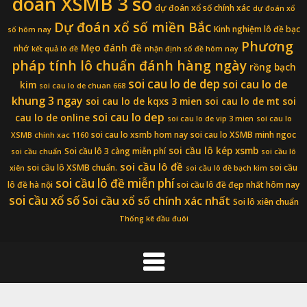
doan XSMB 3 so
dự đoán xổ số chính xác
dự đoán xổ
Dự đoán xổ số miền Bắc
Kinh nghiệm lô đề bạc
số hôm nay
Phương
Mẹo đánh đề
nhớ
kết quả lô đề
nhận định số đề hôm nay
pháp tính lô chuẩn đánh hàng ngày
rồng bạch
soi cau lo de dep
soi cau lo de
kim
soi cau lo de chuan 668
khung 3 ngay
soi cau lo de kqxs 3 mien
soi cau lo de mt
soi
soi cau lo dep
cau lo de online
soi cau lo de vip 3 mien
soi cau lo
soi cau lo xsmb hom nay
soi cau lo XSMB minh ngoc
XSMB chinh xac 1160
soi cầu lô kép xsmb
Soi cầu lô 3 càng miễn phí
soi cầu chuẩn
soi cầu lô
soi cầu lô đề
soi cầu lô XSMB chuẩn.
soi cầu
xiên
soi cầu lô đề bạch kim
soi cầu lô đề miễn phí
lô đề hà nội
soi cầu lô đề đẹp nhất hôm nay
soi cầu xổ số
Soi cầu xổ số chính xác nhất
Soi lô xiên chuẩn
Thống kê đầu đuôi