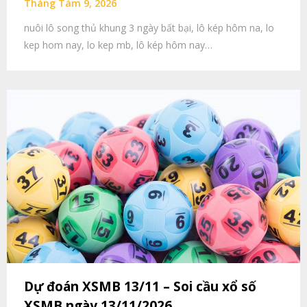
Tháng Tám 9, 2026
nuôi lô song thủ khung 3 ngày bất bại, lô kép hôm na, lo
kep hom nay, lo kep mb, lô kép hôm nay…
Dự đoán XSMB 13/11 – Soi cầu xổ số
XSMB ngày 13/11/2026