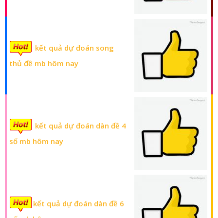
kết quả dự đoán song
thủ đề mb hôm nay
kết quả dự đoán dàn đề 4
số mb hôm nay
kết quả dự đoán dàn đề 6