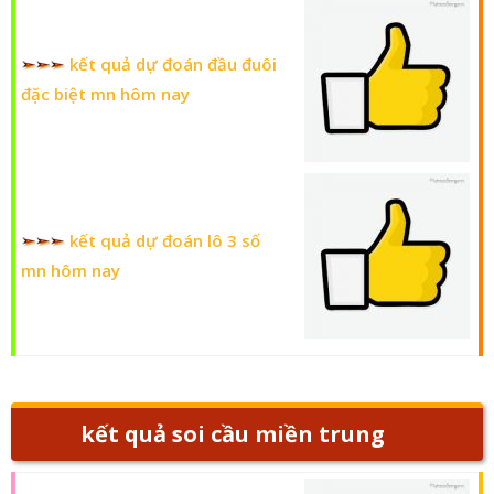
kết quả dự đoán đầu đuôi
đặc biệt mn hôm nay
kết quả dự đoán lô 3 số
mn hôm nay
kết quả soi cầu miền trung