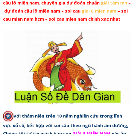
cầu lô miền nam. chuyên gia dự đoán chuẩn
giải tám mn
–
dự đoán cầu lô miền nam – soi cau
giai 8 mien nam
– soi
cau mien nam hcm – soi cau mien nam chinh xac nhat
Với thâm niên trên 10 năm nghiên cứu trong lĩnh
vực xổ số, kết hợp với soi cầu theo ngũ hành âm dương,
Chúng tôi tự tin mách bạn con
GIẢI 8 MIỀN NAM
xác ăn