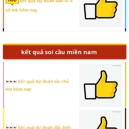
kết quả dự đoán dàn lô 4
số mb hôm nay
kết quả soi cầu miền nam
kết quả dự đoán xỉu chủ
mn hôm nay
kết quả dự đoán đặc biệt