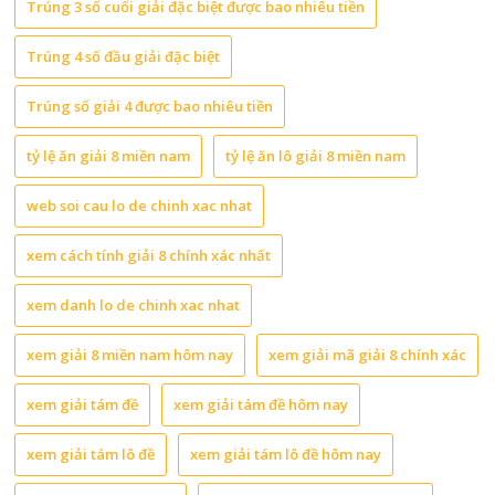
Trúng 3 số cuối giải đặc biệt được bao nhiêu tiền
Trúng 4 số đầu giải đặc biệt
Trúng số giải 4 được bao nhiêu tiền
tỷ lệ ăn giải 8 miền nam
tỷ lệ ăn lô giải 8 miền nam
web soi cau lo de chinh xac nhat
xem cách tính giải 8 chính xác nhất
xem danh lo de chinh xac nhat
xem giải 8 miền nam hôm nay
xem giải mã giải 8 chính xác
xem giải tám đề
xem giải tám đề hôm nay
xem giải tám lô đề
xem giải tám lô đề hôm nay