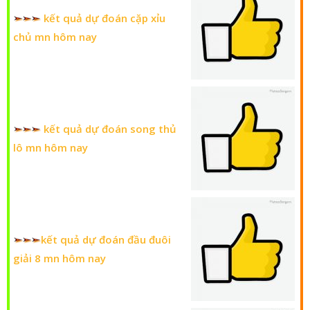
kết quả dự đoán cặp xỉu
chủ mn hôm nay
kết quả dự đoán song thủ
lô mn hôm nay
kết quả dự đoán đầu đuôi
giải 8 mn hôm nay