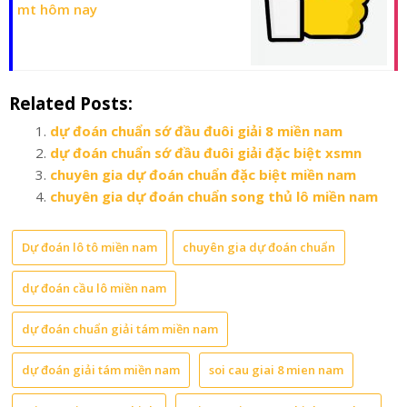
mt hôm nay
Related Posts:
dự đoán chuẩn sớ đầu đuôi giải 8 miền nam
dự đoán chuẩn sớ đầu đuôi giải đặc biệt xsmn
chuyên gia dự đoán chuẩn đặc biệt miền nam
chuyên gia dự đoán chuẩn song thủ lô miền nam
Dự đoán lô tô miền nam
chuyên gia dự đoán chuẩn
dự đoán cầu lô miền nam
dự đoán chuẩn giải tám miền nam
dự đoán giải tám miền nam
soi cau giai 8 mien nam