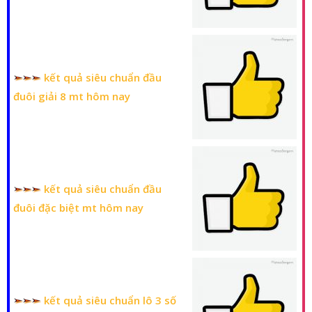
kết quả siêu chuẩn đầu
đuôi giải 8 mt hôm nay
kết quả siêu chuẩn đầu
đuôi đặc biệt mt hôm nay
kết quả siêu chuẩn lô 3 số