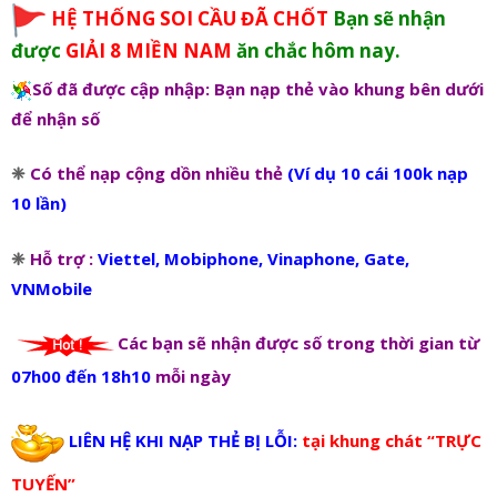
HỆ THỐNG SOI CẦU ĐÃ CHỐT
Bạn sẽ nhận
được
GIẢI 8 MIỀN NAM
ăn chắc hôm nay.
Số đã được cập nhập: Bạn nạp thẻ vào khung bên dưới
để nhận số
❈
Có thể nạp cộng dồn nhiều thẻ
(Ví dụ 10 cái 100k nạp
10 lần)
❈
Hỗ trợ :
Viettel, Mobiphone, Vinaphone, Gate,
VNMobile
Các bạn sẽ nhận được số trong thời gian từ
07h00 đến 18h10
mỗi ngày
LIÊN HỆ KHI NẠP THẺ BỊ LỖI:
tại khung chát “TRỰC
TUYẾN”