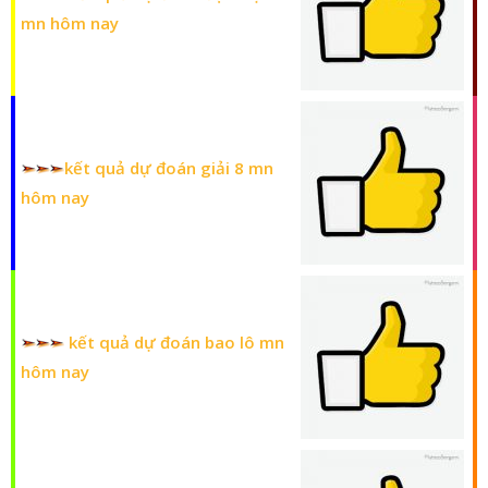
mn hôm nay
kết quả dự đoán giải 8 mn
hôm nay
kết quả dự đoán bao lô mn
hôm nay