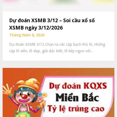
Dự đoán XSMB 3/12 – Soi cầu xổ số
XSMB ngày 3/12/2026
Tháng Năm 8, 2026
Dự đoán XSMB 3/12 Chọn ra các cặp bạch thủ lô, những
cặp lô xiên, lô đẹp, giải đặc biêt, lô kép ngon với…