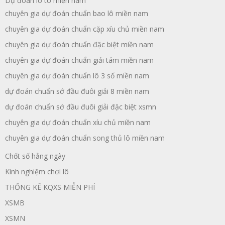
Dự đoán lô tô miền nam
chuyên gia dự đoán chuẩn bao lô miền nam
chuyên gia dự đoán chuẩn cặp xíu chủ miền nam
chuyên gia dự đoán chuẩn đặc biệt miền nam
chuyên gia dự đoán chuẩn giải tám miền nam
chuyên gia dự đoán chuẩn lô 3 số miền nam
dự đoán chuẩn sớ đầu đuôi giải 8 miền nam
dự đoán chuẩn sớ đầu đuôi giải đặc biệt xsmn
chuyên gia dự đoán chuẩn xíu chủ miền nam
chuyên gia dự đoán chuẩn song thủ lô miền nam
Chốt số hằng ngày
Kinh nghiệm chơi lô
THỐNG KÊ KQXS MIỄN PHÍ
XSMB
XSMN