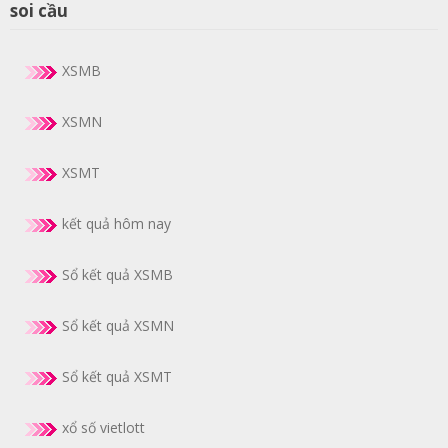
soi cầu
XSMB
XSMN
XSMT
kết quả hôm nay
Sổ kết quả XSMB
Sổ kết quả XSMN
Sổ kết quả XSMT
xổ số vietlott