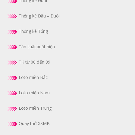
Thống kê Đuôi
Thống kê Đầu – Đuôi
Thống kê Tổng
Tần suất xuất hiện
TK từ 00 đến 99
Loto miền Bắc
Loto miền Nam
Loto miền Trung
Quay thử XSMB