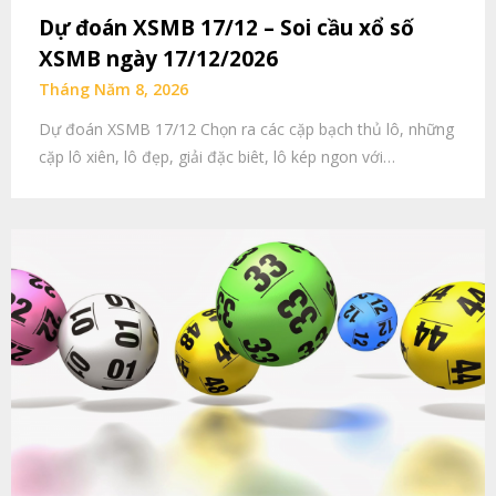
Dự đoán XSMB 17/12 – Soi cầu xổ số
XSMB ngày 17/12/2026
Tháng Năm 8, 2026
Dự đoán XSMB 17/12 Chọn ra các cặp bạch thủ lô, những
cặp lô xiên, lô đẹp, giải đặc biêt, lô kép ngon với…