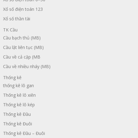
Xổ số điện toán 123
Xổ số thần tài
TK Cầu
Cầu bạch thủ (MB)
Cầu lật liên tục (MB)
Cầu về cả cặp (MB
Cầu về nhiều nháy (MB)
Thống kê
thống kê lô gan
Thống kê lô xiên
Thống kê lô kép
Thống kê Đầu
Thống kê Đuôi
Thống kê Đầu – Đuôi