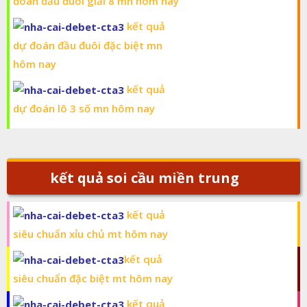
đoán đầu đuôi giải 8 mn hôm nay
kết quả
dự đoán đầu đuôi đặc biệt mn
hôm nay
kết quả
dự đoán lô 3 số mn hôm nay
kết quả soi cầu miền trung
kết quả
siêu chuẩn xỉu chủ mt hôm nay
kết quả
siêu chuẩn đặc biệt mt hôm nay
kết quả