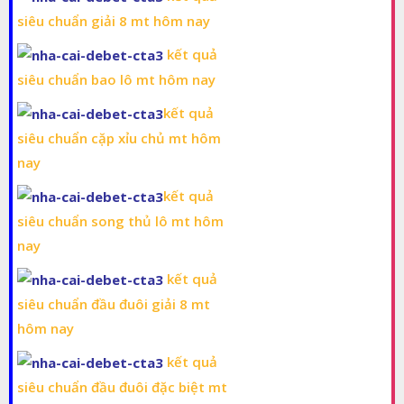
siêu chuẩn giải 8 mt hôm nay
kết quả
siêu chuẩn bao lô mt hôm nay
kết quả
siêu chuẩn cặp xỉu chủ mt hôm
nay
kết quả
siêu chuẩn song thủ lô mt hôm
nay
kết quả
siêu chuẩn đầu đuôi giải 8 mt
hôm nay
kết quả
siêu chuẩn đầu đuôi đặc biệt mt