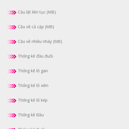
Cầu lật liên tục (MB)
Cầu về cả cặp (MB)
Cầu về nhiều nháy (MB)
Thống kê đầu đuôi
Thống kê lô gan
Thống kê lô xiên
Thống kê lô kép
Thống kê Đầu