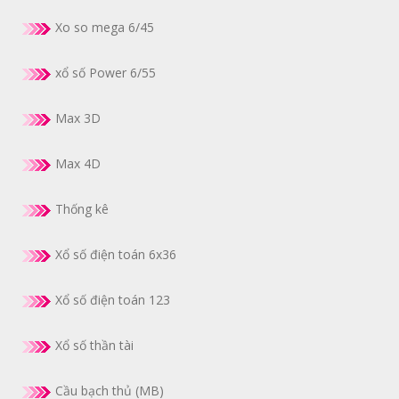
Xo so mega 6/45
xổ số Power 6/55
Max 3D
Max 4D
Thống kê
Xổ số điện toán 6x36
Xổ số điện toán 123
Xổ số thần tài
Cầu bạch thủ (MB)