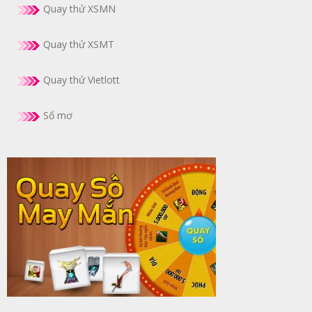
Quay thử XSMN
Quay thử XSMT
Quay thử Vietlott
Sổ mơ