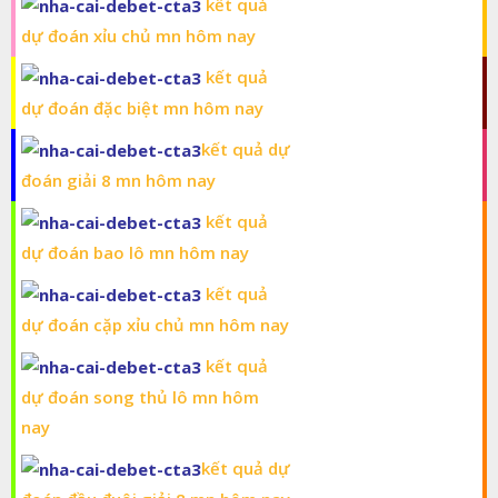
kết quả
dự đoán xỉu chủ mn hôm nay
kết quả
dự đoán đặc biệt mn hôm nay
kết quả dự
đoán giải 8 mn hôm nay
kết quả
dự đoán bao lô mn hôm nay
kết quả
dự đoán cặp xỉu chủ mn hôm nay
kết quả
dự đoán song thủ lô mn hôm
nay
kết quả dự