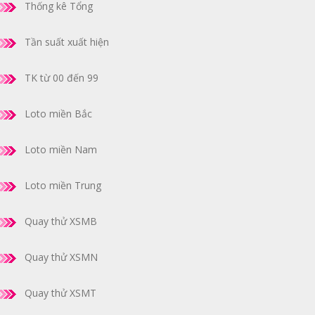
Thống kê Tổng
Tần suất xuất hiện
TK từ 00 đến 99
Loto miền Bắc
Loto miền Nam
Loto miền Trung
Quay thử XSMB
Quay thử XSMN
Quay thử XSMT