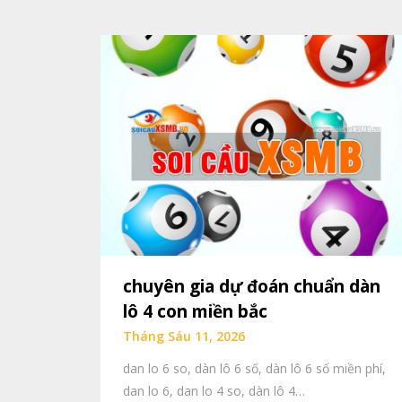
chuyên gia dự đoán chuẩn dàn
lô 4 con miền bắc
Tháng Sáu 11, 2026
dan lo 6 so, dàn lô 6 số, dàn lô 6 số miền phí,
dan lo 6, dan lo 4 so, dàn lô 4…