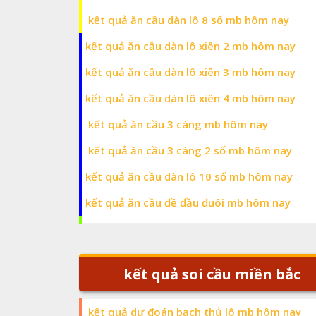
kết quả ăn cầu dàn lô 8 số mb hôm nay
kết quả ăn cầu dàn lô xiên 2 mb hôm nay
kết quả ăn cầu dàn lô xiên 3 mb hôm nay
kết quả ăn cầu dàn lô xiên 4 mb hôm nay
kết quả ăn cầu 3 càng mb hôm nay
kết quả ăn cầu 3 càng 2 số mb hôm nay
kết quả ăn cầu dàn lô 10 số mb hôm nay
kết quả ăn cầu đề đầu đuôi mb hôm nay
kết quả soi cầu miền bắc
kết quả dự đoán bạch thủ lô mb hôm nay