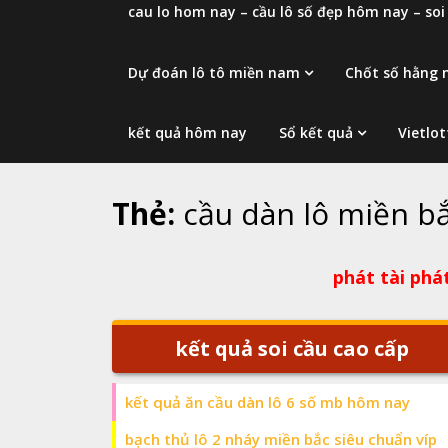
cau lo hom nay – cầu lô số đẹp hôm nay – soi
Dự đoán lô tô miền nam
Chốt số hằng 
kết quả hôm nay
Sổ kết quả
Vietlot
Thẻ:
cầu dàn lô miền b
phát tài phát
kết quả soi cầu cao cấp
kết quả ăn cầu dàn lô 6 số mb hôm nay
bạch thủ lô 2 nháy miền bắc siêu chuẩn víp