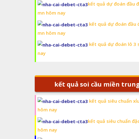
kết quả dự đoán đầu đu
mn hôm nay
kết quả dự đoán đầu đ
mn hôm nay
kết quả dự đoán lô 3
nay
kết quả soi cầu miền trun
kết quả siêu chuẩn xỉ
hôm nay
kết quả siêu chuẩn đặ
hôm nay