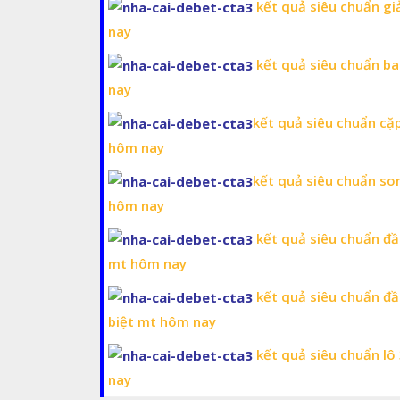
kết quả siêu chuẩn gi
nay
kết quả siêu chuẩn b
nay
kết quả siêu chuẩn cặ
hôm nay
kết quả siêu chuẩn so
hôm nay
kết quả siêu chuẩn đầ
mt hôm nay
kết quả siêu chuẩn đầ
biệt mt hôm nay
kết quả siêu chuẩn lô
nay