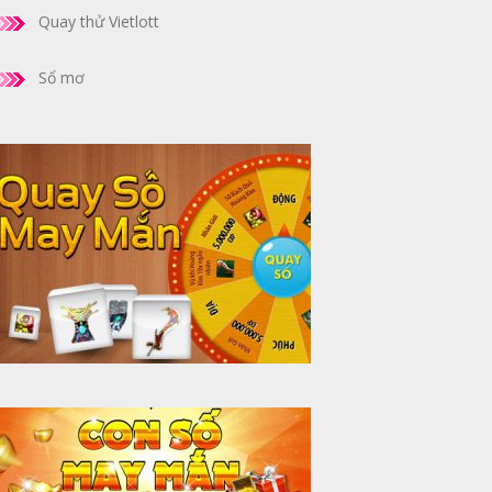
Quay thử Vietlott
Sổ mơ