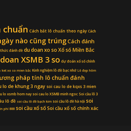
n chuẩn
Cách bắt lô chuẩn theo ngày
Cách
ngày nào cũng trúng
Cách đánh
du doan xo so Xổ số Miền Bắc
 thức đánh đề
 doan XSMB 3 so
dự đoán xổ số chính
Kinh nghiệm lô đề bạc nhớ
m
ket xo so mien bắc
Lô đẹp hôm
ương pháp tính lô chuẩn đánh
u lo de khung 3 ngay
soi cau lo de kqxs 3 mien
au lo xsmb hom nay
soi cau lo XSMB minh ngoc
Soi cầu lô 3
soi
ầu lô đề
soi cầu lô đề hà nội
soi cầu lô đề bạch kim
soi cầu xổ số
Soi cầu xổ số chính xác
ễn phí 888