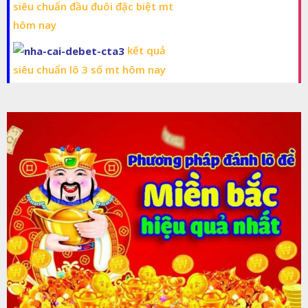
siêu chuẩn đầu đuôi đặc biệt mt
hôm nay
kết quả
siêu chuẩn lô 3 số mt hôm nay