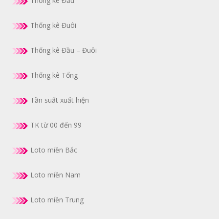
Thống kê Đầu
Thống kê Đuôi
Thống kê Đầu – Đuôi
Thống kê Tổng
Tần suất xuất hiện
TK từ 00 đến 99
Loto miền Bắc
Loto miền Nam
Loto miền Trung