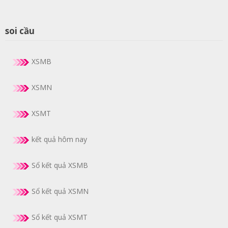
soi cầu
XSMB
XSMN
XSMT
kết quả hôm nay
Sổ kết quả XSMB
Sổ kết quả XSMN
Sổ kết quả XSMT