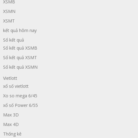
XSMB
XSMN
XSMT
kết quả hôm nay
Sổ kết quả
Sổ kết quả XSMB
Sổ kết quả XSMT
Sổ kết quả XSMN
Vietlott
xổ số vietlott
Xo so mega 6/45
xổ số Power 6/55
Max 3D
Max 4D
Thống kê