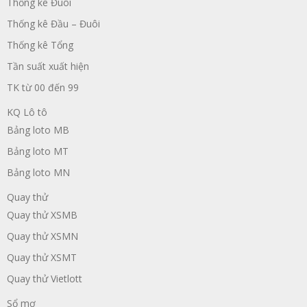
Thống kê Đuôi
Thống kê Đầu – Đuôi
Thống kê Tổng
Tần suất xuất hiện
TK từ 00 đến 99
KQ Lô tô
Bảng loto MB
Bảng loto MT
Bảng loto MN
Quay thử
Quay thử XSMB
Quay thử XSMN
Quay thử XSMT
Quay thử Vietlott
Sổ mơ