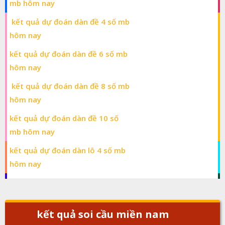
mb hôm nay
kết quả dự đoán dàn đề 4 số mb
hôm nay
kết quả dự đoán dàn đề 6 số mb
hôm nay
kết quả dự đoán dàn đề 8 số mb
hôm nay
kết quả dự đoán dàn đề 10 số
mb hôm nay
kết quả dự đoán dàn lô 4 số mb
hôm nay
kết quả soi cầu miền nam