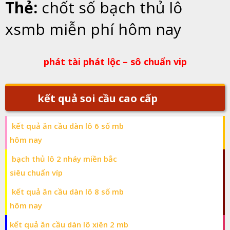
Thẻ:
chốt số bạch thủ lô
xsmb miễn phí hôm nay
phát tài phát lộc – sô chuẩn vip
kết quả soi cầu cao cấp
kết quả ăn cầu dàn lô 6 số mb
hôm nay
bạch thủ lô 2 nháy miền bắc
siêu chuẩn víp
kết quả ăn cầu dàn lô 8 số mb
hôm nay
kết quả ăn cầu dàn lô xiên 2 mb