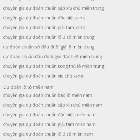
chuyên gia dự đoán chuẩn cặp xíu chủ miền trung
chuyên gia dự đoán chuẩn đặc biệt xsmt
chuyên gia dự đoán chuẩn giải tám xsmt
chuyên gia dự đoán chuẩn lô 3 số miền trung
dự đoán chuẩn sớ đầu đuôi giải 8 miền trung
dự đoán chuẩn đầu đuôi giải đặc biệt miền trung
chuyên gia dự đoán chuẩn song thủ lô miền trung
chuyên gia dự đoán chuẩn xíu chủ xsmt
Dự đoán lô tô miền nam
chuyên gia dự đoán chuẩn bao lô miền nam
chuyên gia dự đoán chuẩn cặp xíu chủ miền nam
chuyên gia dự đoán chuẩn đặc biệt miền nam
chuyên gia dự đoán chuẩn giải tám miền nam
chuyên gia dự đoán chuẩn lô 3 số miền nam