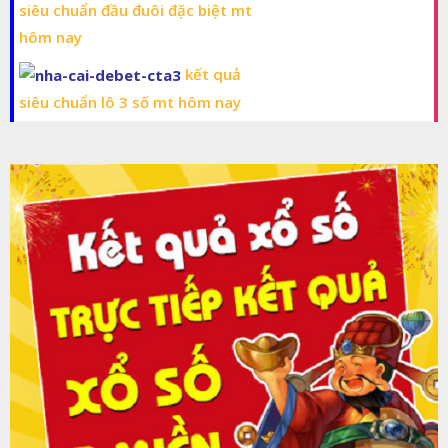
siêu chuẩn đầu đuôi đặc biệt mt
hôm nay
kết quả
siêu chuẩn lô 3 số mt hôm nay