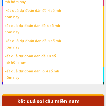
mb hôm nay
kết quả dự đoán dàn đề 4 số mb
hôm nay
kết quả dự đoán dàn đề 6 số mb
hôm nay
kết quả dự đoán dàn đề 8 số mb
hôm nay
kết quả dự đoán dàn đề 10 số
mb hôm nay
kết quả dự đoán dàn lô 4 số mb
hôm nay
kết quả soi cầu miền nam