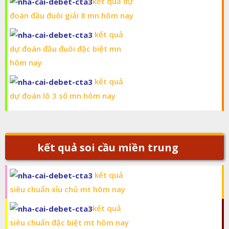
kết quả dự
đoán đầu đuôi giải 8 mn hôm nay
kết quả
dự đoán đầu đuôi đặc biệt mn
hôm nay
kết quả
dự đoán lô 3 số mn hôm nay
kết quả soi cầu miền trung
kết quả
siêu chuẩn xỉu chủ mt hôm nay
kết quả
siêu chuẩn đặc biệt mt hôm nay