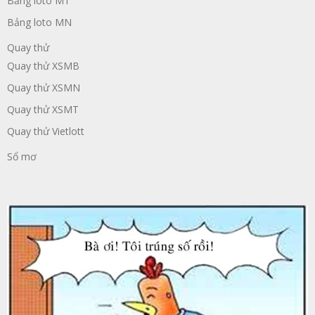
Bảng loto MT
Bảng loto MN
Quay thử
Quay thử XSMB
Quay thử XSMN
Quay thử XSMT
Quay thử Vietlott
Sổ mơ