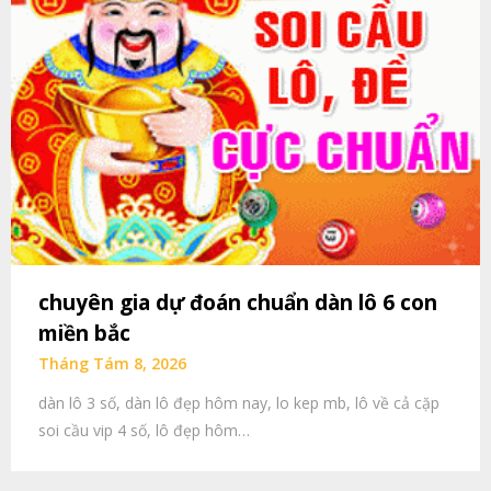
chuyên gia dự đoán chuẩn dàn lô 6 con
miền bắc
Tháng Tám 8, 2026
dàn lô 3 số, dàn lô đẹp hôm nay, lo kep mb, lô về cả cặp
soi cầu vip 4 số, lô đẹp hôm…