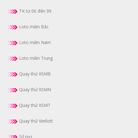
TK từ 00 đến 99
Loto miền Bắc
Loto miền Nam
Loto miền Trung
Quay thử XSMB
Quay thử XSMN
Quay thử XSMT
Quay thử Vietlott
Sổ mơ