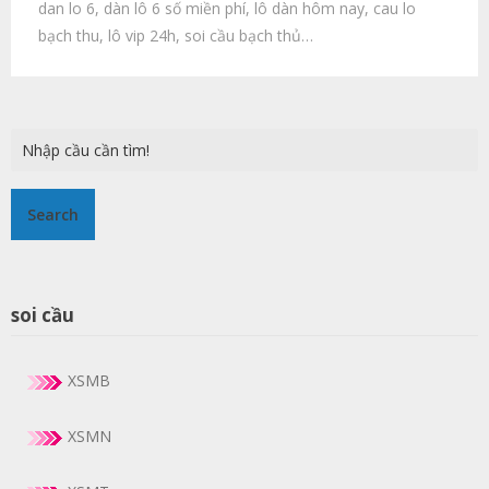
dan lo 6, dàn lô 6 số miền phí, lô dàn hôm nay, cau lo
bạch thu, lô vip 24h, soi cầu bạch thủ…
Search
soi cầu
XSMB
XSMN