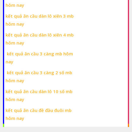
hôm nay
kết quả ăn cầu dàn lô xiên 3 mb
hôm nay
kết quả ăn cầu dàn lô xiên 4 mb
hôm nay
kết quả ăn cầu 3 càng mb hôm
nay
kết quả ăn cầu 3 càng 2 số mb
hôm nay
kết quả ăn cầu dàn lô 10 số mb
hôm nay
kết quả ăn cầu đề đầu đuôi mb
hôm nay