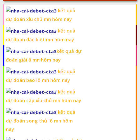
kết quả
dự đoán xỉu chủ mn hôm nay
kết quả
dự đoán đặc biệt mn hôm nay
kết quả dự
đoán giải 8 mn hôm nay
kết quả
dự đoán bao lô mn hôm nay
kết quả
dự đoán cặp xỉu chủ mn hôm nay
kết quả
dự đoán song thủ lô mn hôm
nay