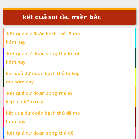
kết quả soi cầu miền bắc
kết quả dự đoán bạch thủ lô mb
hôm nay
kết quả dự đoán song thủ lô mb
hôm nay
kết quả dự đoán bạch thủ lô kép
mb hôm nay
kết quả dự đoán song thủ lô
kép mb hôm nay
kết quả dự đoán bạch thủ đề mb
hôm nay
kết quả dự đoán song thủ đề