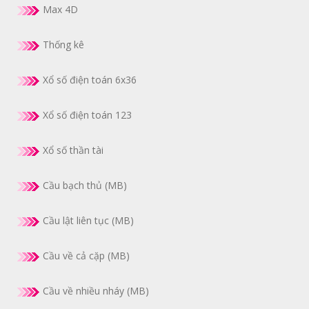
Max 4D
Thống kê
Xổ số điện toán 6x36
Xổ số điện toán 123
Xổ số thần tài
Cầu bạch thủ (MB)
Cầu lật liên tục (MB)
Cầu về cả cặp (MB)
Cầu về nhiều nháy (MB)