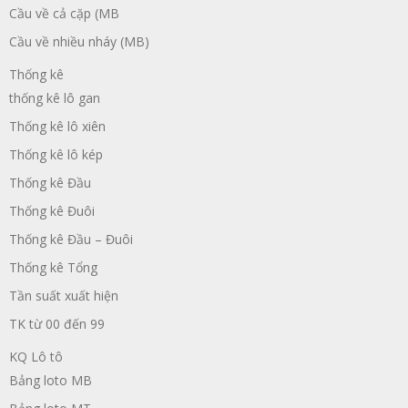
Cầu về cả cặp (MB
Cầu về nhiều nháy (MB)
Thống kê
thống kê lô gan
Thống kê lô xiên
Thống kê lô kép
Thống kê Đầu
Thống kê Đuôi
Thống kê Đầu – Đuôi
Thống kê Tổng
Tần suất xuất hiện
TK từ 00 đến 99
KQ Lô tô
Bảng loto MB