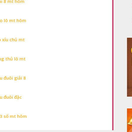
ải 8 mt hôm
ao lô mt hôm
p xỉu chủ mt
ng thủ lô mt
u đuôi giải 8
u đuôi đặc
 3 số mt hôm