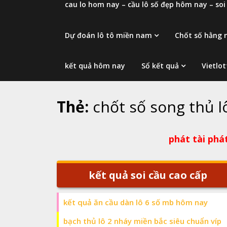
cau lo hom nay – cầu lô số đẹp hôm nay – soi
Dự đoán lô tô miền nam
Chốt số hằng 
kết quả hôm nay
Sổ kết quả
Vietlot
Thẻ:
chốt số song thủ l
phát tài phát
kết quả soi cầu cao cấp
kết quả ăn cầu dàn lô 6 số mb hôm nay
bạch thủ lô 2 nháy miền bắc siêu chuẩn víp