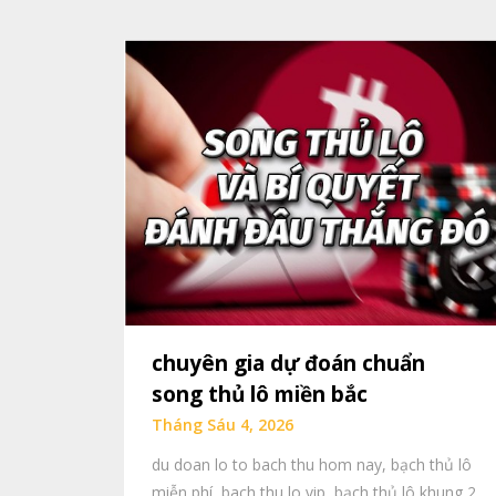
chuyên gia dự đoán chuẩn
song thủ lô miền bắc
Tháng Sáu 4, 2026
du doan lo to bach thu hom nay, bạch thủ lô
miễn phí, bach thu lo vip, bạch thủ lô khung 2