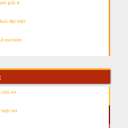
ôi giải 8
uôi đặc biệt
 số mn hôm
g
u chủ mt
c biệt mt