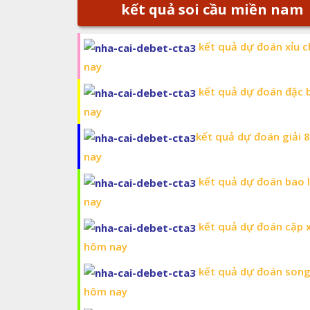
kết quả soi cầu miền nam
kết quả dự đoán xỉu 
nay
kết quả dự đoán đặc 
nay
kết quả dự đoán giải
nay
kết quả dự đoán bao
nay
kết quả dự đoán cặp 
hôm nay
kết quả dự đoán song
hôm nay