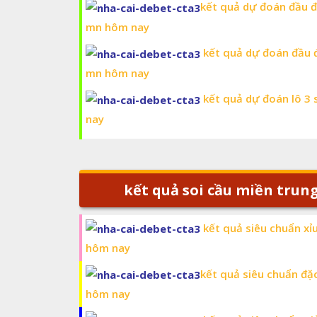
kết quả dự đoán đầu đu
mn hôm nay
kết quả dự đoán đầu đ
mn hôm nay
kết quả dự đoán lô 3
nay
kết quả soi cầu miền trun
kết quả siêu chuẩn xỉ
hôm nay
kết quả siêu chuẩn đặ
hôm nay