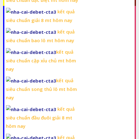
kết quả
siêu chuẩn giải 8 mt hôm nay
kết quả
siêu chuẩn bao lô mt hôm nay
kết quả
siêu chuẩn cặp xỉu chủ mt hôm
nay
kết quả
siêu chuẩn song thủ lô mt hôm
nay
kết quả
siêu chuẩn đầu đuôi giải 8 mt
hôm nay
kết quả