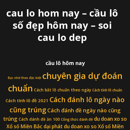
Skip
cau lo hom nay – cầu lô
to
content
số đẹp hôm nay – soi
cau lo dep
cầu lô hôm nay
chuyên gia dự đoán
Bạc nhớ theo đặc biệt
chuẩn
Cách bắt lô chuẩn theo ngày
Cách tính lô chuẩn
Cách đánh lô ngày nào
Cách tính lô đề 2021
cũng trúng
Cách đánh đề ngày nào cũng
trúng
du doan xo so
Cách đánh đề ăn 100
Công thức đánh đề
Xổ số Miền Bắc dại phát
du doan xo so Xổ số Miền