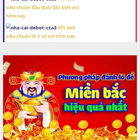
siêu chuẩn đầu đuôi đặc biệt mt
hôm nay
kết quả
siêu chuẩn lô 3 số mt hôm nay