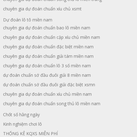
chuyên gia dự đoán chuẩn xíu chủ xsmt
Dự đoán lô tô miền nam
chuyên gia dự đoán chuẩn bao lô miền nam
chuyên gia dự đoán chuẩn cặp xíu chủ miền nam
chuyên gia dự đoán chuẩn đặc biệt miền nam
chuyên gia dự đoán chuẩn giải tám miền nam
chuyên gia dự đoán chuẩn lô 3 số miền nam
dự đoán chuẩn sớ đầu đuôi giải 8 miền nam
dự đoán chuẩn sớ đầu đuôi giải đặc biệt xsmn
chuyên gia dự đoán chuẩn xíu chủ miền nam
chuyên gia dự đoán chuẩn song thủ lô miền nam
Chốt số hằng ngày
Kinh nghiệm chơi lô
THỐNG KÊ KQXS MIỄN PHÍ