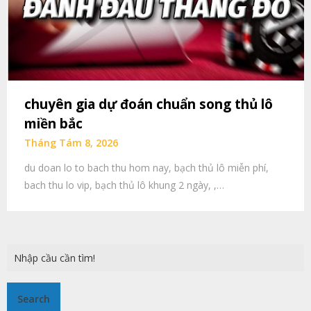
chuyên gia dự đoán chuẩn song thủ lô
miền bắc
Tháng Tám 8, 2026
du doan lo to bach thu hom nay, bạch thủ lô miễn phí,
bach thu lo vip, bạch thủ lô khung 2 ngày, ,…
Search