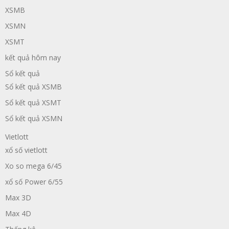
XSMB
XSMN
XSMT
kết quả hôm nay
Sổ kết quả
Sổ kết quả XSMB
Sổ kết quả XSMT
Sổ kết quả XSMN
Vietlott
xổ số vietlott
Xo so mega 6/45
xổ số Power 6/55
Max 3D
Max 4D