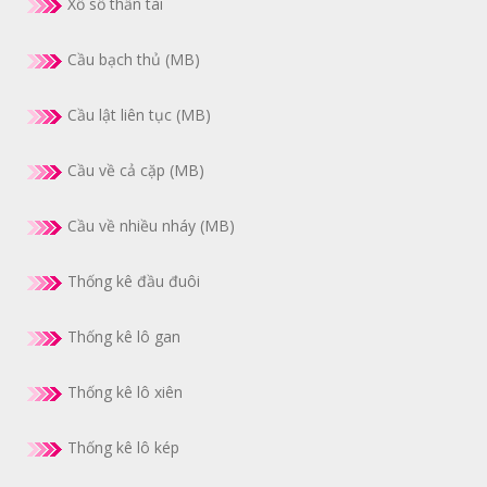
Xổ số thần tài
Cầu bạch thủ (MB)
Cầu lật liên tục (MB)
Cầu về cả cặp (MB)
Cầu về nhiều nháy (MB)
Thống kê đầu đuôi
Thống kê lô gan
Thống kê lô xiên
Thống kê lô kép