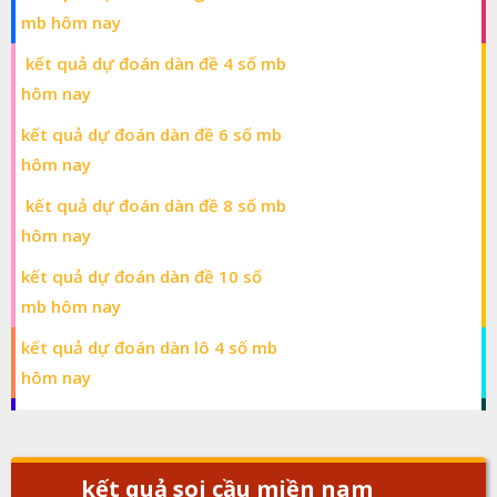
mb hôm nay
kết quả dự đoán dàn đề 4 số mb
hôm nay
kết quả dự đoán dàn đề 6 số mb
hôm nay
kết quả dự đoán dàn đề 8 số mb
hôm nay
kết quả dự đoán dàn đề 10 số
mb hôm nay
kết quả dự đoán dàn lô 4 số mb
hôm nay
kết quả soi cầu miền nam