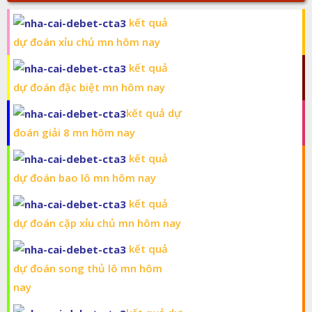
kết quả
dự đoán xỉu chủ mn hôm nay
kết quả
dự đoán đặc biệt mn hôm nay
kết quả dự
đoán giải 8 mn hôm nay
kết quả
dự đoán bao lô mn hôm nay
kết quả
dự đoán cặp xỉu chủ mn hôm nay
kết quả
dự đoán song thủ lô mn hôm
nay