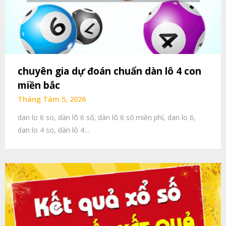
chuyên gia dự đoán chuẩn dàn lô 4 con
miền bắc
Tháng Tám 5, 2026
dan lo 6 so, dàn lô 6 số, dàn lô 6 số miền phí, dan lo 6,
dan lo 4 so, dàn lô 4…