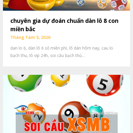
chuyên gia dự đoán chuẩn dàn lô 8 con
miền bắc
Tháng Tám 5, 2026
dan lo 6, dàn lô 6 số miền phí, lô dàn hôm nay, cau lo
bạch thu, lô vip 24h, soi cầu bạch thủ…