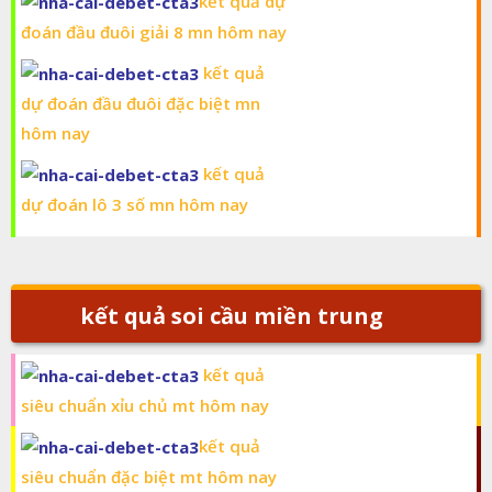
kết quả dự
đoán đầu đuôi giải 8 mn hôm nay
kết quả
dự đoán đầu đuôi đặc biệt mn
hôm nay
kết quả
dự đoán lô 3 số mn hôm nay
kết quả soi cầu miền trung
kết quả
siêu chuẩn xỉu chủ mt hôm nay
kết quả
siêu chuẩn đặc biệt mt hôm nay