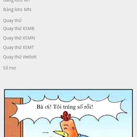
Bảng loto MN
Quay thử
Quay thử XSMB
Quay thử XSMN
Quay thử XSMT
Quay thử Vietlott
Sổ mơ