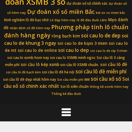
doan XSMB 3 so
dự đoán xổ số chính xác
dự đoán xổ
Dự đoán xổ số miền Bắc
số hôm nay
ket xo so mien bắc
Mẹo đánh
Kinh nghiệm lô đề bạc nhớ
Lô đẹp hôm nay
lô đề đầu đuôi câm
Phương pháp tính lô chuẩn
đề
nhận định số đề hôm nay
đánh hàng ngày
soi cau lo de dep
soi
rồng bạch kim
cau lo de khung 3 ngay
soi cau lo de kqxs 3 mien
soi cau lo
soi cau lo dep
de mt
soi cau lo de online
soi cau lo de vip 3 mien
soi cau lo xsmb hom nay
soi cau lo XSMB minh ngoc
Soi cầu lô 3 càng
soi cầu lô đề
soi cầu lô kép xsmb
miễn phí
soi cầu lô XSMB chuẩn.
soi cầu lô đề miễn phí
soi cầu lô đề hà nội
soi cầu lô đề bạch kim
soi cầu xổ số
Soi
soi cầu lô đề đẹp nhất hôm nay
Soi cầu miễn phí 888
cầu xổ số chính xác nhất
Soi lô xiên chuẩn
thống kê xsmb hôm nay
Thống kê đầu đuôi