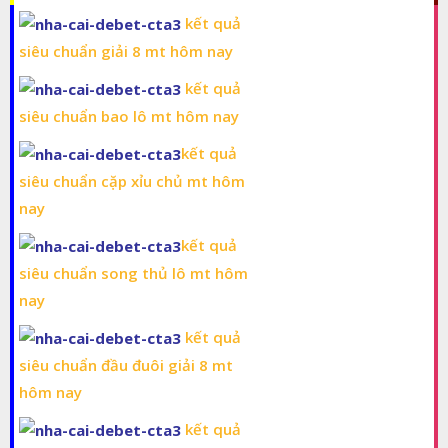
kết quả
siêu chuẩn giải 8 mt hôm nay
kết quả
siêu chuẩn bao lô mt hôm nay
kết quả
siêu chuẩn cặp xỉu chủ mt hôm
nay
kết quả
siêu chuẩn song thủ lô mt hôm
nay
kết quả
siêu chuẩn đầu đuôi giải 8 mt
hôm nay
kết quả