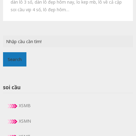
dàn lô 3 số, dàn lô đẹp hôm nay, lo kep mb, lô về cả cặp
soi cầu vip 4 số, lô đẹp hôm…
Search
soi cầu
XSMB
XSMN