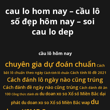
Skip
cau lo hom nay – cầu lô
to
content
số đẹp hôm nay – soi
cau lo dep
cầu lô hôm nay
chuyên gia dự đoán chuẩn
Cách
Cách tính lô đề 2021
bắt lô chuẩn theo ngày
Cách tính lô chuẩn
Cách đánh lô ngày nào cũng trúng
Cách đánh đề ngày nào cũng trúng
Cách đánh đề ăn
du doan xo so Xổ số Miền Bắc dại
100
Công thức đánh đề
du
phát
du doan xo so Xổ số Miền Bắc wap