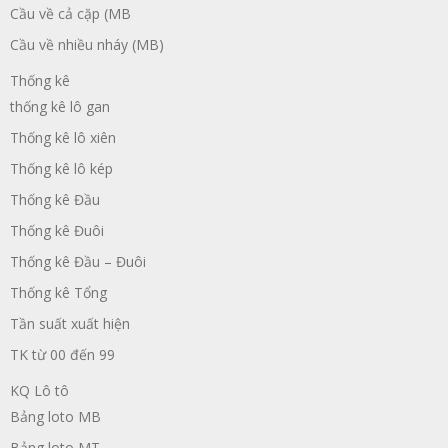
Cầu về cả cặp (MB
Cầu về nhiều nháy (MB)
Thống kê
thống kê lô gan
Thống kê lô xiên
Thống kê lô kép
Thống kê Đầu
Thống kê Đuôi
Thống kê Đầu – Đuôi
Thống kê Tổng
Tần suất xuất hiện
TK từ 00 đến 99
KQ Lô tô
Bảng loto MB
Bảng loto MT