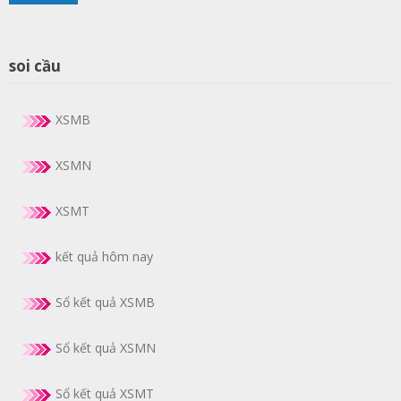
soi cầu
XSMB
XSMN
XSMT
kết quả hôm nay
Sổ kết quả XSMB
Sổ kết quả XSMN
Sổ kết quả XSMT