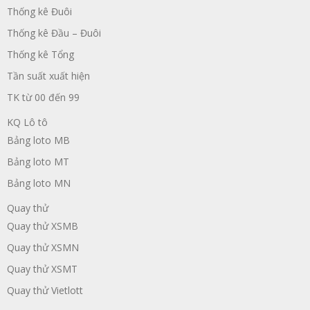
Thống kê Đuôi
Thống kê Đầu – Đuôi
Thống kê Tổng
Tần suất xuất hiện
TK từ 00 đến 99
KQ Lô tô
Bảng loto MB
Bảng loto MT
Bảng loto MN
Quay thử
Quay thử XSMB
Quay thử XSMN
Quay thử XSMT
Quay thử Vietlott