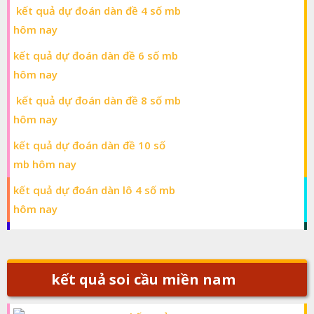
kết quả dự đoán dàn đề 4 số mb
hôm nay
kết quả dự đoán dàn đề 6 số mb
hôm nay
kết quả dự đoán dàn đề 8 số mb
hôm nay
kết quả dự đoán dàn đề 10 số
mb hôm nay
kết quả dự đoán dàn lô 4 số mb
hôm nay
kết quả soi cầu miền nam