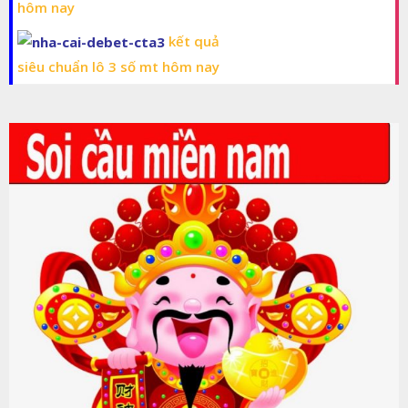
hôm nay
kết quả
siêu chuẩn lô 3 số mt hôm nay