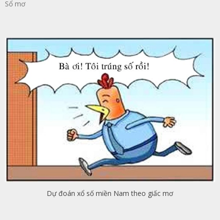
Sổ mơ
Dự đoán xổ số miền Nam theo giấc mơ