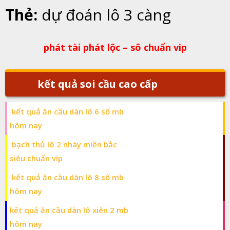
Thẻ:
dự đoán lô 3 càng
phát tài phát lộc – sô chuẩn vip
kết quả soi cầu cao cấp
kết quả ăn cầu dàn lô 6 số mb
hôm nay
bạch thủ lô 2 nháy miền bắc
siêu chuẩn víp
kết quả ăn cầu dàn lô 8 số mb
hôm nay
kết quả ăn cầu dàn lô xiên 2 mb
hôm nay