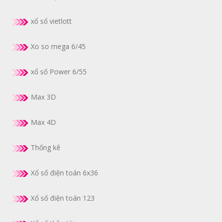
xổ số vietlott
Xo so mega 6/45
xổ số Power 6/55
Max 3D
Max 4D
Thống kê
Xổ số điện toán 6x36
Xổ số điện toán 123