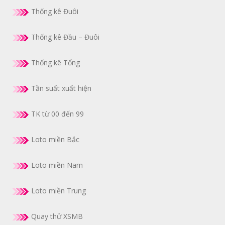
Thống kê Đuôi
Thống kê Đầu – Đuôi
Thống kê Tổng
Tần suất xuất hiện
TK từ 00 đến 99
Loto miền Bắc
Loto miền Nam
Loto miền Trung
Quay thử XSMB