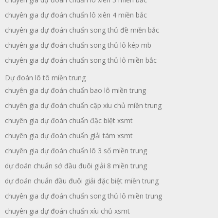
chuyên gia dự đoán chuẩn lô xiên 4 miền bắc
chuyên gia dự đoán chuẩn song thủ đề miền bắc
chuyên gia dự đoán chuẩn song thủ lô kép mb
chuyên gia dự đoán chuẩn song thủ lô miền bắc
Dự đoán lô tô miền trung
chuyên gia dự đoán chuẩn bao lô miền trung
chuyên gia dự đoán chuẩn cặp xíu chủ miền trung
chuyên gia dự đoán chuẩn đặc biệt xsmt
chuyên gia dự đoán chuẩn giải tám xsmt
chuyên gia dự đoán chuẩn lô 3 số miền trung
dự đoán chuẩn sớ đầu đuôi giải 8 miền trung
dự đoán chuẩn đầu đuôi giải đặc biệt miền trung
chuyên gia dự đoán chuẩn song thủ lô miền trung
chuyên gia dự đoán chuẩn xíu chủ xsmt