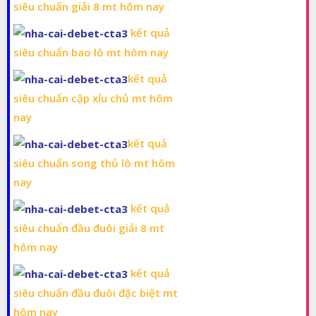
siêu chuẩn giải 8 mt hôm nay
kết quả
siêu chuẩn bao lô mt hôm nay
kết quả
siêu chuẩn cặp xỉu chủ mt hôm
nay
kết quả
siêu chuẩn song thủ lô mt hôm
nay
kết quả
siêu chuẩn đầu đuôi giải 8 mt
hôm nay
kết quả
siêu chuẩn đầu đuôi đặc biệt mt
hôm nay