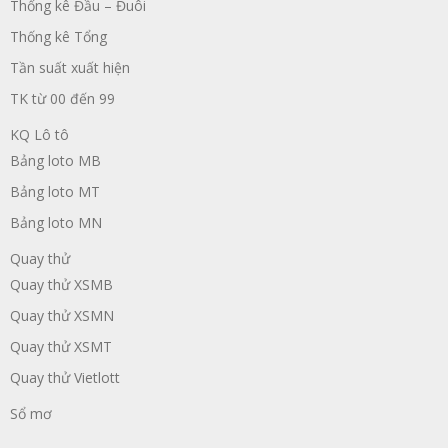
Thống kê Đầu – Đuôi
Thống kê Tổng
Tần suất xuất hiện
TK từ 00 đến 99
KQ Lô tô
Bảng loto MB
Bảng loto MT
Bảng loto MN
Quay thử
Quay thử XSMB
Quay thử XSMN
Quay thử XSMT
Quay thử Vietlott
Sổ mơ