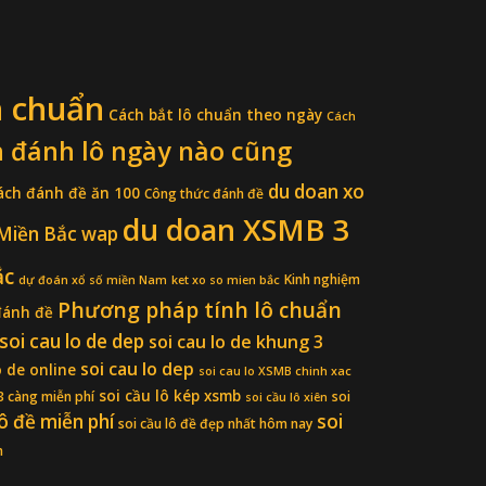
n chuẩn
Cách bắt lô chuẩn theo ngày
Cách
 đánh lô ngày nào cũng
du doan xo
ách đánh đề ăn 100
Công thức đánh đề
du doan XSMB 3
 Miền Bắc wap
ắc
Kinh nghiệm
dự đoán xổ số miền Nam
ket xo so mien bắc
Phương pháp tính lô chuẩn
đánh đề
soi cau lo de dep
soi cau lo de khung 3
soi cau lo dep
o de online
soi cau lo XSMB chinh xac
soi cầu lô kép xsmb
 3 càng miễn phí
soi
soi cầu lô xiên
lô đề miễn phí
soi
soi cầu lô đề đẹp nhất hôm nay
n