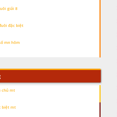
ôi giải 8
uôi đặc biệt
 số mn hôm
g
u chủ mt
c biệt mt