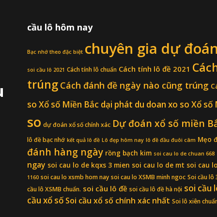
cầu lô hôm nay
chuyên gia dự đoá
Bạc nhớ theo đặc biệt
Cách
Cách tính lô đề 2021
Cách tính lô chuẩn
soi cầu lô 2021
trúng
Cách đánh đề ngày nào cũng trúng
u
C
so Xổ số Miền Bắc dại phát
du doan xo so Xổ số
so
Dự đoán xổ số miền B
dự đoán xổ số chính xác
Mẹo 
lô đề bạc nhớ
kết quả lô đề
Lô đẹp hôm nay
lô đề đầu đuôi câm
đánh hàng ngày
rồng bạch kim
soi cau lo de chuan 668
ngay
soi cau lo de kqxs 3 mien
soi cau lo de mt
soi cau l
soi cau lo xsmb hom nay
soi cau lo XSMB minh ngoc
Soi cầu lô
1160
soi cầu 
soi cầu lô đề
cầu lô XSMB chuẩn.
soi cầu lô đề hà nội
cầu xổ số
Soi cầu xổ số chính xác nhất
Soi lô xiên chuẩ