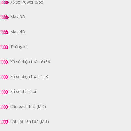
xổ số Power 6/55
Max 3D
Max 4D
Thống kê
Xổ số điện toán 6x36
Xổ số điện toán 123
Xổ số thần tài
Cầu bạch thủ (MB)
Cầu lật liên tục (MB)