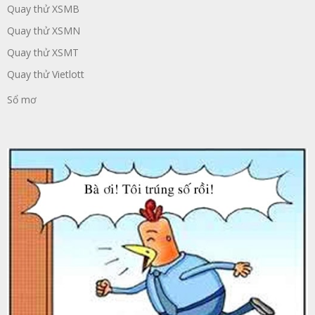
Quay thử XSMB
Quay thử XSMN
Quay thử XSMT
Quay thử Vietlott
Sổ mơ