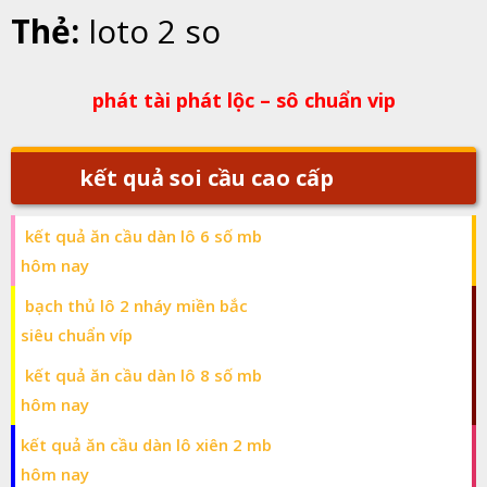
Thẻ:
loto 2 so
phát tài phát lộc – sô chuẩn vip
kết quả soi cầu cao cấp
kết quả ăn cầu dàn lô 6 số mb
hôm nay
bạch thủ lô 2 nháy miền bắc
siêu chuẩn víp
kết quả ăn cầu dàn lô 8 số mb
hôm nay
kết quả ăn cầu dàn lô xiên 2 mb
hôm nay