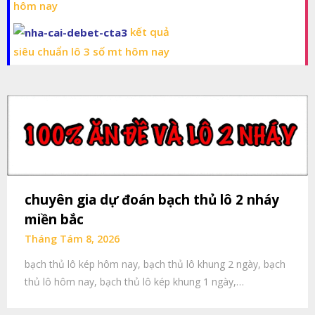
hôm nay
kết quả
siêu chuẩn lô 3 số mt hôm nay
chuyên gia dự đoán bạch thủ lô 2 nháy
miền bắc
Tháng Tám 8, 2026
bạch thủ lô kép hôm nay, bạch thủ lô khung 2 ngày, bạch
thủ lô hôm nay, bạch thủ lô kép khung 1 ngày,…