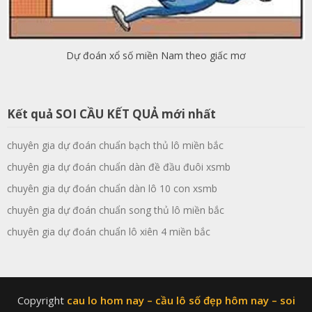
Dự đoán xổ số miền Nam theo giấc mơ
Kết quả SOI CẦU KẾT QUẢ mới nhất
chuyên gia dự đoán chuẩn bạch thủ lô miền bắc
chuyên gia dự đoán chuẩn dàn đề đầu đuôi xsmb
chuyên gia dự đoán chuẩn dàn lô 10 con xsmb
chuyên gia dự đoán chuẩn song thủ lô miền bắc
chuyên gia dự đoán chuẩn lô xiên 4 miền bắc
Copyright
cau lo hom nay – cầu lô số đẹp hôm nay – soi