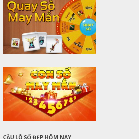
CẦU LÔ SỐ ĐẸP HÔM NAY