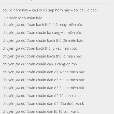
cau lo hom nay – cầu lô số đẹp hôm nay – soi cau lo dep
Dự đoán lô tô miền bắc
chuyên gia dự đoán bạch thủ lô 2 nháy miền bắc
chuyên gia dự đoán chuẩn ba càng víp miền bắc
chuyên gia dự đoán chuẩn bạch thủ đề miền bắc
chuyên gia dự đoán bạch thủ lô kép miền bắc
chuyên gia dự đoán chuẩn bạch thủ lô miền bắc
chuyên gia dự đoán chuẩn cặp 3 càng víp mb
chuyên gia dự đoán chuẩn dàn đề 4 con miền bắc
chuyên gia dự đoán chuẩn dàn đề 6 con miền bắc
chuyên gia dự đoán chuẩn dàn đề 8 con miền bắc
chuyên gia dự đoán chuẩn dàn đề 10 con xsmb
chuyên gia dự đoán chuẩn dàn đề đầu đuôi xsmb
chuyên gia dự đoán chuẩn dàn lô 10 con xsmb