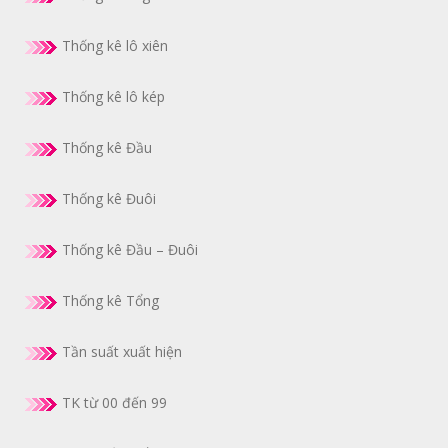
Thống kê lô xiên
Thống kê lô kép
Thống kê Đầu
Thống kê Đuôi
Thống kê Đầu – Đuôi
Thống kê Tổng
Tần suất xuất hiện
TK từ 00 đến 99