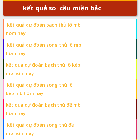
kết quả soi cầu miền bắc
kết quả dự đoán bạch thủ lô mb
hôm nay
kết quả dự đoán song thủ lô mb
hôm nay
kết quả dự đoán bạch thủ lô kép
mb hôm nay
kết quả dự đoán song thủ lô
kép mb hôm nay
kết quả dự đoán bạch thủ đề mb
hôm nay
kết quả dự đoán song thủ đề
mb hôm nay