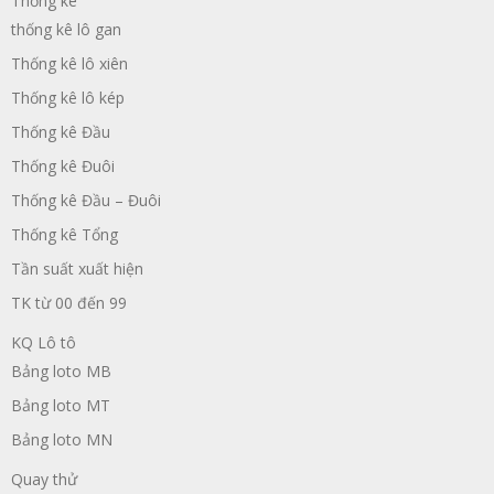
Thống kê
thống kê lô gan
Thống kê lô xiên
Thống kê lô kép
Thống kê Đầu
Thống kê Đuôi
Thống kê Đầu – Đuôi
Thống kê Tổng
Tần suất xuất hiện
TK từ 00 đến 99
KQ Lô tô
Bảng loto MB
Bảng loto MT
Bảng loto MN
Quay thử