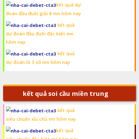
kết quả dự
đoán đầu đuôi giải 8 mn hôm nay
kết quả
dự đoán đầu đuôi đặc biệt mn
hôm nay
kết quả
dự đoán lô 3 số mn hôm nay
kết quả soi cầu miền trung
kết quả
siêu chuẩn xỉu chủ mt hôm nay
kết quả
siêu chuẩn đặc biệt mt hôm nay