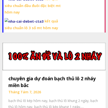
siêu chuẩn đầu đuôi đặc biệt mt
hôm nay
kết quả
siêu chuẩn lô 3 số mt hôm nay
chuyên gia dự đoán bạch thủ lô 2 nháy
miền bắc
Tháng Tám 7, 2026
bạch thủ lô kép hôm nay, bạch thủ lô khung 2 ngày, bạch
thủ lô hôm nay, bạch thủ lô kép khung 1 ngày,…