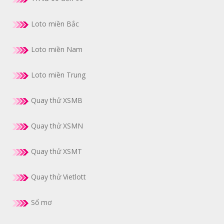
Loto miền Bắc
Loto miền Nam
Loto miền Trung
Quay thử XSMB
Quay thử XSMN
Quay thử XSMT
Quay thử Vietlott
Sổ mơ