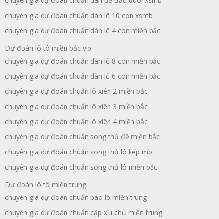
chuyên gia dự đoán chuẩn dàn đề đầu đuôi xsmb
chuyên gia dự đoán chuẩn dàn lô 10 con xsmb
chuyên gia dự đoán chuẩn dàn lô 4 con miền bắc
Dự đoán lô tô miền bắc vip
chuyên gia dự đoán chuẩn dàn lô 8 con miền bắc
chuyên gia dự đoán chuẩn dàn lô 6 con miền bắc
chuyên gia dự đoán chuẩn lô xiên 2 miền bắc
chuyên gia dự đoán chuẩn lô xiên 3 miền bắc
chuyên gia dự đoán chuẩn lô xiên 4 miền bắc
chuyên gia dự đoán chuẩn song thủ đề miền bắc
chuyên gia dự đoán chuẩn song thủ lô kép mb
chuyên gia dự đoán chuẩn song thủ lô miền bắc
Dự đoán lô tô miền trung
chuyên gia dự đoán chuẩn bao lô miền trung
chuyên gia dự đoán chuẩn cặp xíu chủ miền trung