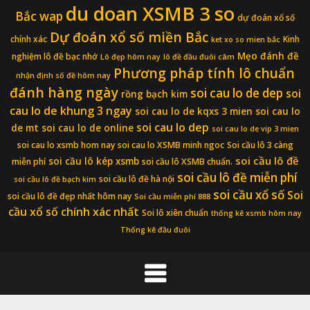
du doan XSMB 3 so
Bắc wap
dự đoán xổ số
Dự đoán xổ số miền Bắc
chính xác
Kinh
ket xo so mien bắc
Mẹo đánh đề
nghiệm lô đề bạc nhớ
Lô đẹp hôm nay
lô đề đầu đuôi câm
Phương pháp tính lô chuẩn
nhận định số đề hôm nay
đánh hàng ngày
soi cau lo de dep
soi
rồng bạch kim
cau lo de khung 3 ngay
soi cau lo de kqxs 3 mien
soi cau lo
soi cau lo dep
de mt
soi cau lo de online
soi cau lo de vip 3 mien
soi cau lo xsmb hom nay
soi cau lo XSMB minh ngoc
Soi cầu lô 3 càng
soi cầu lô đề
soi cầu lô kép xsmb
miễn phí
soi cầu lô XSMB chuẩn.
soi cầu lô đề miễn phí
soi cầu lô đề hà nội
soi cầu lô đề bạch kim
soi cầu xổ số
Soi
soi cầu lô đề đẹp nhất hôm nay
Soi cầu miễn phí 888
cầu xổ số chính xác nhất
Soi lô xiên chuẩn
thống kê xsmb hôm nay
Thống kê đầu đuôi