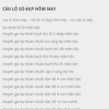
CẦU LÔ SỐ ĐẸP HÔM NAY
cau lo hom nay – cầu lô số đẹp hôm nay – soi cau lo dep
Dự đoán lô tô miền bắc
chuyên gia dự đoán bạch thủ lô 2 nháy miền bắc
chuyên gia dự đoán chuẩn ba càng víp miền bắc
chuyên gia dự đoán chuẩn bạch thủ đề miền bắc
chuyên gia dự đoán bạch thủ lô kép miền bắc
chuyên gia dự đoán chuẩn bạch thủ lô miền bắc
chuyên gia dự đoán chuẩn cặp 3 càng víp mb
chuyên gia dự đoán chuẩn dàn đề 4 con miền bắc
chuyên gia dự đoán chuẩn dàn đề 6 con miền bắc
chuyên gia dự đoán chuẩn dàn đề 8 con miền bắc
chuyên gia dự đoán chuẩn dàn đề 10 con xsmb