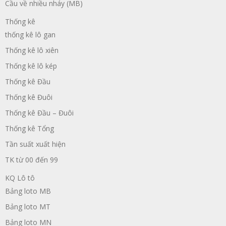
Cầu về nhiều nháy (MB)
Thống kê
thống kê lô gan
Thống kê lô xiên
Thống kê lô kép
Thống kê Đầu
Thống kê Đuôi
Thống kê Đầu – Đuôi
Thống kê Tổng
Tần suất xuất hiện
TK từ 00 đến 99
KQ Lô tô
Bảng loto MB
Bảng loto MT
Bảng loto MN