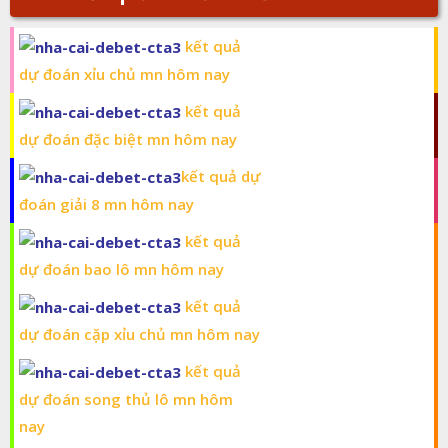
kết quả
dự đoán xỉu chủ mn hôm nay
kết quả
dự đoán đặc biệt mn hôm nay
kết quả dự
đoán giải 8 mn hôm nay
kết quả
dự đoán bao lô mn hôm nay
kết quả
dự đoán cặp xỉu chủ mn hôm nay
kết quả
dự đoán song thủ lô mn hôm
nay