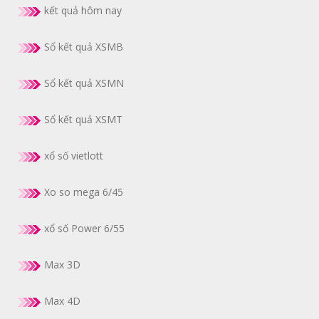
kết quả hôm nay
Sổ kết quả XSMB
Sổ kết quả XSMN
Sổ kết quả XSMT
xổ số vietlott
Xo so mega 6/45
xổ số Power 6/55
Max 3D
Max 4D