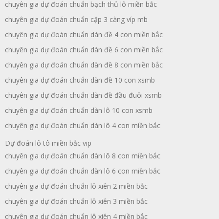
chuyên gia dự đoán chuẩn bạch thủ lô miền bắc
chuyên gia dự đoán chuẩn cặp 3 càng víp mb
chuyên gia dự đoán chuẩn dàn đề 4 con miền bắc
chuyên gia dự đoán chuẩn dàn đề 6 con miền bắc
chuyên gia dự đoán chuẩn dàn đề 8 con miền bắc
chuyên gia dự đoán chuẩn dàn đề 10 con xsmb
chuyên gia dự đoán chuẩn dàn đề đầu đuôi xsmb
chuyên gia dự đoán chuẩn dàn lô 10 con xsmb
chuyên gia dự đoán chuẩn dàn lô 4 con miền bắc
Dự đoán lô tô miền bắc vip
chuyên gia dự đoán chuẩn dàn lô 8 con miền bắc
chuyên gia dự đoán chuẩn dàn lô 6 con miền bắc
chuyên gia dự đoán chuẩn lô xiên 2 miền bắc
chuyên gia dự đoán chuẩn lô xiên 3 miền bắc
chuyên gia dự đoán chuẩn lô xiên 4 miền bắc