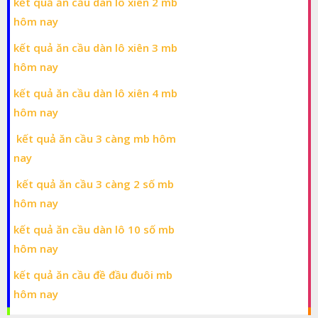
kết quả ăn cầu dàn lô xiên 2 mb
hôm nay
kết quả ăn cầu dàn lô xiên 3 mb
hôm nay
kết quả ăn cầu dàn lô xiên 4 mb
hôm nay
kết quả ăn cầu 3 càng mb hôm
nay
kết quả ăn cầu 3 càng 2 số mb
hôm nay
kết quả ăn cầu dàn lô 10 số mb
hôm nay
kết quả ăn cầu đề đầu đuôi mb
hôm nay