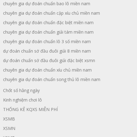
chuyên gia dự đoán chuẩn bao lô miền nam
chuyên gia dự đoán chuẩn cặp xíu chủ miền nam
chuyên gia dự đoán chuẩn đặc biệt miền nam
chuyên gia dự đoán chuẩn giải tám miền nam
chuyên gia dự đoán chuẩn lô 3 số miền nam
dự đoán chuẩn sớ đầu đuôi giải 8 miền nam
dự đoán chuẩn sớ đầu đuôi giải đặc biệt xsmn
chuyên gia dự đoán chuẩn xíu chủ miền nam
chuyên gia dự đoán chuẩn song thủ lô miền nam
Chốt số hằng ngày
Kinh nghiệm chơi lô
THỐNG KÊ KQXS MIỄN PHÍ
XSMB
XSMN