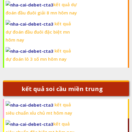
kết quả dự
đoán đầu đuôi giải 8 mn hôm nay
kết quả
dự đoán đầu đuôi đặc biệt mn
hôm nay
kết quả
dự đoán lô 3 số mn hôm nay
kết quả soi cầu miền trung
kết quả
siêu chuẩn xỉu chủ mt hôm nay
kết quả
siêu chuẩn đặc biệt mt hôm nay