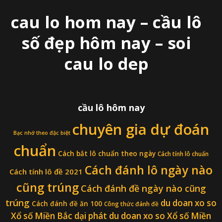
Skip
cau lo hom nay – cầu lô
to
content
số đẹp hôm nay – soi
cau lo dep
cầu lô hôm nay
chuyên gia dự đoán
Bạc nhớ theo đặc biệt
chuẩn
Cách bắt lô chuẩn theo ngày
Cách tính lô chuẩn
Cách đánh lô ngày nào
Cách tính lô đề 2021
cũng trúng
Cách đánh đề ngày nào cũng
trúng
du doan xo so
Cách đánh đề ăn 100
Công thức đánh đề
Xổ số Miền Bắc dại phát
du doan xo so Xổ số Miền