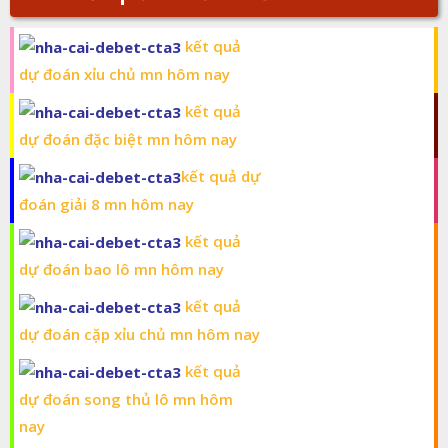
kết quả
dự đoán xỉu chủ mn hôm nay
kết quả
dự đoán đặc biệt mn hôm nay
kết quả dự
đoán giải 8 mn hôm nay
kết quả
dự đoán bao lô mn hôm nay
kết quả
dự đoán cặp xỉu chủ mn hôm nay
kết quả
dự đoán song thủ lô mn hôm
nay