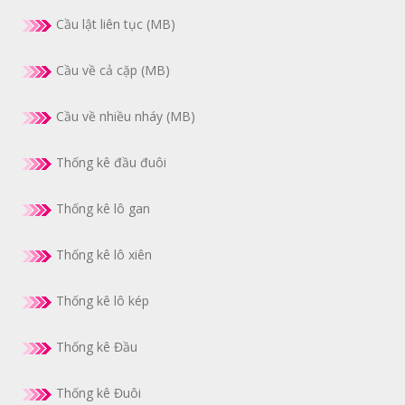
Cầu lật liên tục (MB)
Cầu về cả cặp (MB)
Cầu về nhiều nháy (MB)
Thống kê đầu đuôi
Thống kê lô gan
Thống kê lô xiên
Thống kê lô kép
Thống kê Đầu
Thống kê Đuôi