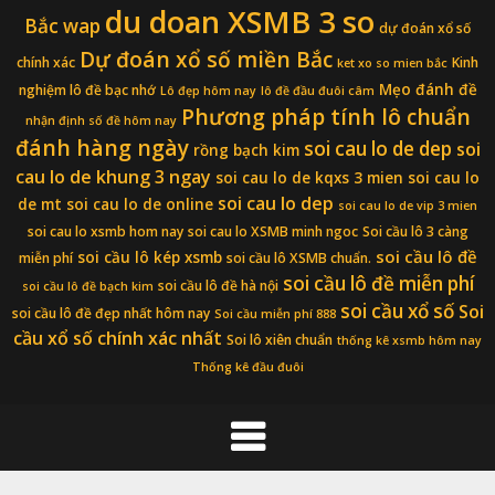
du doan XSMB 3 so
Bắc wap
dự đoán xổ số
Dự đoán xổ số miền Bắc
chính xác
Kinh
ket xo so mien bắc
Mẹo đánh đề
nghiệm lô đề bạc nhớ
Lô đẹp hôm nay
lô đề đầu đuôi câm
Phương pháp tính lô chuẩn
nhận định số đề hôm nay
đánh hàng ngày
soi cau lo de dep
soi
rồng bạch kim
cau lo de khung 3 ngay
soi cau lo de kqxs 3 mien
soi cau lo
soi cau lo dep
de mt
soi cau lo de online
soi cau lo de vip 3 mien
soi cau lo xsmb hom nay
soi cau lo XSMB minh ngoc
Soi cầu lô 3 càng
soi cầu lô đề
soi cầu lô kép xsmb
miễn phí
soi cầu lô XSMB chuẩn.
soi cầu lô đề miễn phí
soi cầu lô đề hà nội
soi cầu lô đề bạch kim
soi cầu xổ số
Soi
soi cầu lô đề đẹp nhất hôm nay
Soi cầu miễn phí 888
cầu xổ số chính xác nhất
Soi lô xiên chuẩn
thống kê xsmb hôm nay
Thống kê đầu đuôi