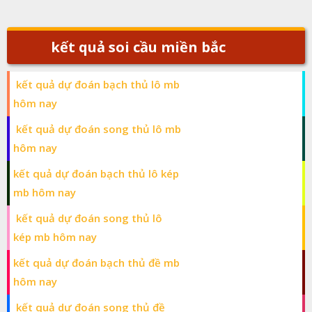
kết quả soi cầu miền bắc
kết quả dự đoán bạch thủ lô mb
hôm nay
kết quả dự đoán song thủ lô mb
hôm nay
kết quả dự đoán bạch thủ lô kép
mb hôm nay
kết quả dự đoán song thủ lô
kép mb hôm nay
kết quả dự đoán bạch thủ đề mb
hôm nay
kết quả dự đoán song thủ đề