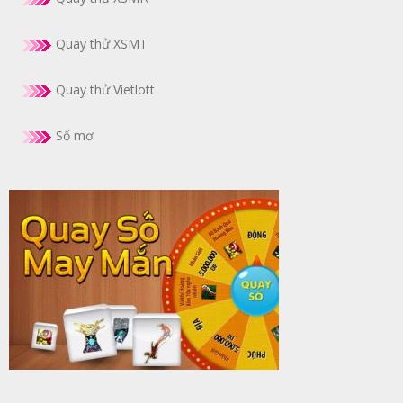
Quay thử XSMT
Quay thử Vietlott
Sổ mơ