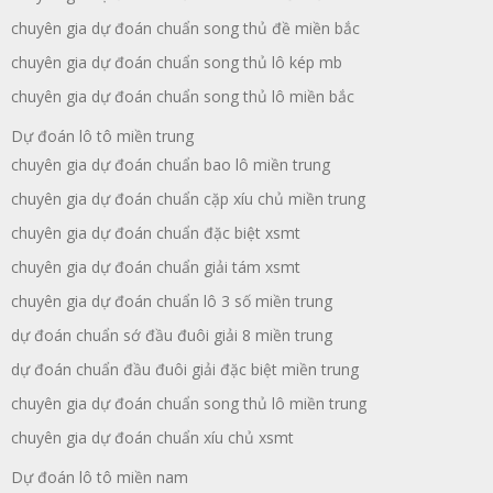
chuyên gia dự đoán chuẩn song thủ đề miền bắc
chuyên gia dự đoán chuẩn song thủ lô kép mb
chuyên gia dự đoán chuẩn song thủ lô miền bắc
Dự đoán lô tô miền trung
chuyên gia dự đoán chuẩn bao lô miền trung
chuyên gia dự đoán chuẩn cặp xíu chủ miền trung
chuyên gia dự đoán chuẩn đặc biệt xsmt
chuyên gia dự đoán chuẩn giải tám xsmt
chuyên gia dự đoán chuẩn lô 3 số miền trung
dự đoán chuẩn sớ đầu đuôi giải 8 miền trung
dự đoán chuẩn đầu đuôi giải đặc biệt miền trung
chuyên gia dự đoán chuẩn song thủ lô miền trung
chuyên gia dự đoán chuẩn xíu chủ xsmt
Dự đoán lô tô miền nam