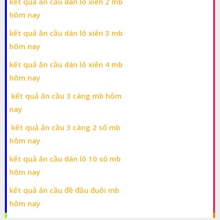
kết quả ăn cầu dàn lô xiên 2 mb
hôm nay
kết quả ăn cầu dàn lô xiên 3 mb
hôm nay
kết quả ăn cầu dàn lô xiên 4 mb
hôm nay
kết quả ăn cầu 3 càng mb hôm
nay
kết quả ăn cầu 3 càng 2 số mb
hôm nay
kết quả ăn cầu dàn lô 10 số mb
hôm nay
kết quả ăn cầu đề đầu đuôi mb
hôm nay