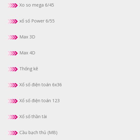
Xo so mega 6/45
xổ số Power 6/55
Max 3D
Max 4D
Thống kê
Xổ số điện toán 6x36
Xổ số điện toán 123
Xổ số thần tài
Cầu bạch thủ (MB)