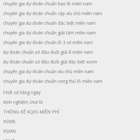
chuyên gia dự đoán chuẩn bao lô miền nam
chuyên gia dự đoán chuẩn cặp xíu chủ miền nam
chuyên gia dự đoán chuẩn đặc biệt miền nam
chuyên gia dự đoán chuẩn giải tám miền nam
chuyên gia dự đoán chuẩn lô 3 số miền nam
dự đoán chuẩn sớ đầu đuôi giải 8 miền nam
dự đoán chuẩn sớ đầu đuôi giải đặc biệt xsmn
chuyên gia dự đoán chuẩn xíu chủ miền nam
chuyên gia dự đoán chuẩn song thủ lô miền nam
Chốt số hằng ngày
Kinh nghiệm chơi lô
THỐNG KÊ KQXS MIỄN PHÍ
XSMB
XSMN