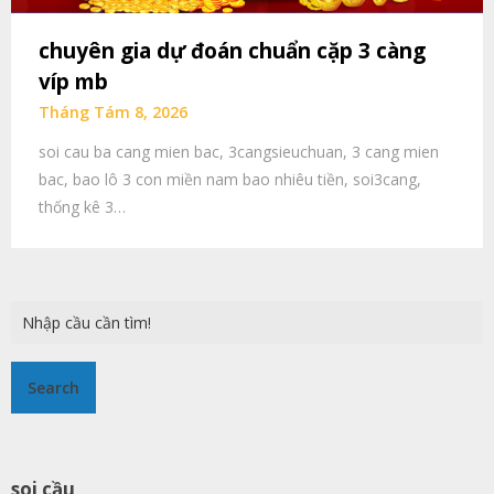
chuyên gia dự đoán chuẩn cặp 3 càng
víp mb
Tháng Tám 8, 2026
soi cau ba cang mien bac, 3cangsieuchuan, 3 cang mien
bac, bao lô 3 con miền nam bao nhiêu tiền, soi3cang,
thống kê 3…
Search
soi cầu