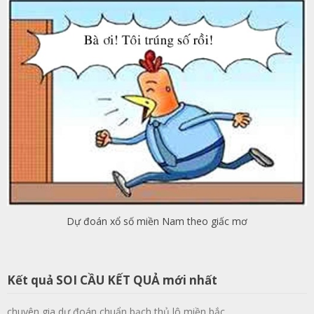
Dự đoán xổ số miền Nam theo giấc mơ
Kết quả SOI CẦU KẾT QUẢ mới nhất
chuyên gia dự đoán chuẩn bạch thủ lô miền bắc