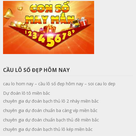
CẦU LÔ SỐ ĐẸP HÔM NAY
cau lo hom nay – cầu lô số đẹp hôm nay – soi cau lo dep
Dự đoán lô tô miền bắc
chuyên gia dự đoán bạch thủ lô 2 nháy miền bắc
chuyên gia dự đoán chuẩn ba càng víp miền bắc
chuyên gia dự đoán chuẩn bạch thủ đề miền bắc
chuyên gia dự đoán bạch thủ lô kép miền bắc