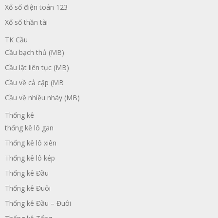
Xổ số điện toán 123
Xổ số thần tài
TK Cầu
Cầu bạch thủ (MB)
Cầu lật liên tục (MB)
Cầu về cả cặp (MB
Cầu về nhiều nháy (MB)
Thống kê
thống kê lô gan
Thống kê lô xiên
Thống kê lô kép
Thống kê Đầu
Thống kê Đuôi
Thống kê Đầu – Đuôi