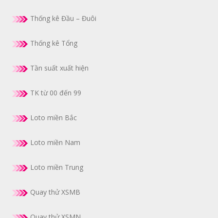
Thống kê Đầu – Đuôi
Thống kê Tổng
Tần suất xuất hiện
TK từ 00 đến 99
Loto miền Bắc
Loto miền Nam
Loto miền Trung
Quay thử XSMB
Quay thử XSMN