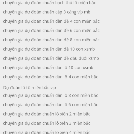
chuyên gia dự đoán chuẩn bạch thủ lô miền bắc
chuyên gia dự đoán chuẩn cặp 3 càng víp mb
chuyên gia dự đoán chuẩn dàn đề 4 con miền bắc
chuyên gia dự đoán chuẩn dàn đề 6 con miền bắc
chuyên gia dự đoán chuẩn dàn đề 8 con miền bắc
chuyên gia dự đoán chuẩn dàn đề 10 con xsmb
chuyên gia dự đoán chuẩn dàn đề đầu đuôi xsmb
chuyên gia dự đoán chuẩn dàn lô 10 con xsmb
chuyên gia dự đoán chuẩn dàn lô 4 con miền bắc
Dự đoán lô tô miền bắc vip
chuyên gia dự đoán chuẩn dàn lô 8 con miền bắc
chuyên gia dự đoán chuẩn dàn lô 6 con miền bắc
chuyên gia dự đoán chuẩn lô xiên 2 miền bắc
chuyên gia dự đoán chuẩn lô xiên 3 miền bắc
chuyên gia dự đoán chuẩn lô xiên 4 miền bắc