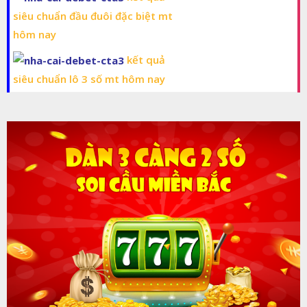
siêu chuẩn đầu đuôi đặc biệt mt
hôm nay
kết quả
siêu chuẩn lô 3 số mt hôm nay