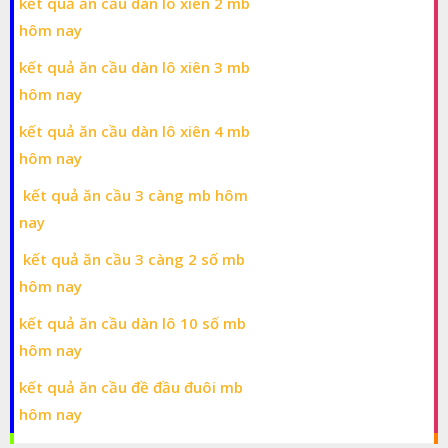
kết quả ăn cầu dàn lô xiên 2 mb
hôm nay
kết quả ăn cầu dàn lô xiên 3 mb
hôm nay
kết quả ăn cầu dàn lô xiên 4 mb
hôm nay
kết quả ăn cầu 3 càng mb hôm
nay
kết quả ăn cầu 3 càng 2 số mb
hôm nay
kết quả ăn cầu dàn lô 10 số mb
hôm nay
kết quả ăn cầu đề đầu đuôi mb
hôm nay