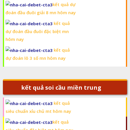
kết quả dự
đoán đầu đuôi giải 8 mn hôm nay
kết quả
dự đoán đầu đuôi đặc biệt mn
hôm nay
kết quả
dự đoán lô 3 số mn hôm nay
kết quả soi cầu miền trung
kết quả
siêu chuẩn xỉu chủ mt hôm nay
kết quả
siêu chuẩn đặc biệt mt hôm nay