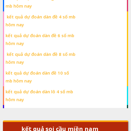
mb hôm nay
kết quả dự đoán dàn đề 4 số mb
hôm nay
kết quả dự đoán dàn đề 6 số mb
hôm nay
kết quả dự đoán dàn đề 8 số mb
hôm nay
kết quả dự đoán dàn đề 10 số
mb hôm nay
kết quả dự đoán dàn lô 4 số mb
hôm nay
kết quả soi cầu miền nam