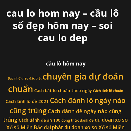
Skip
cau lo hom nay – cầu lô
to
content
số đẹp hôm nay – soi
cau lo dep
cầu lô hôm nay
chuyên gia dự đoán
Bạc nhớ theo đặc biệt
chuẩn
Cách bắt lô chuẩn theo ngày
Cách tính lô chuẩn
Cách đánh lô ngày nào
Cách tính lô đề 2021
cũng trúng
Cách đánh đề ngày nào cũng
trúng
du doan xo so
Cách đánh đề ăn 100
Công thức đánh đề
Xổ số Miền Bắc dại phát
du doan xo so Xổ số Miền