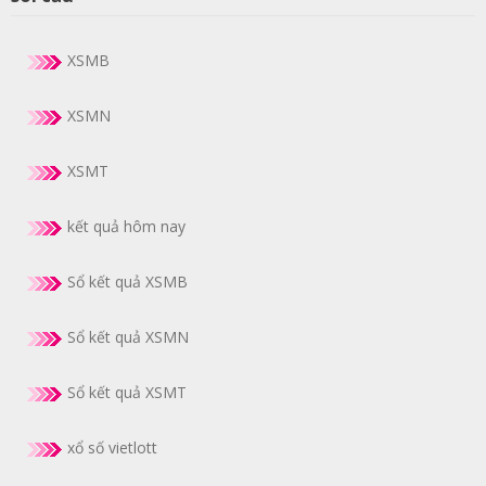
XSMB
XSMN
XSMT
kết quả hôm nay
Sổ kết quả XSMB
Sổ kết quả XSMN
Sổ kết quả XSMT
xổ số vietlott