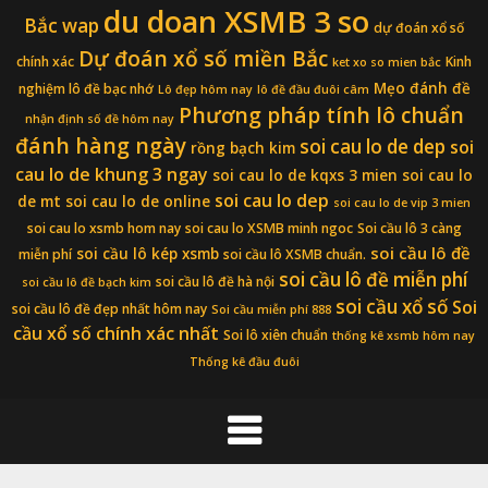
du doan XSMB 3 so
Bắc wap
dự đoán xổ số
Dự đoán xổ số miền Bắc
chính xác
Kinh
ket xo so mien bắc
Mẹo đánh đề
nghiệm lô đề bạc nhớ
Lô đẹp hôm nay
lô đề đầu đuôi câm
Phương pháp tính lô chuẩn
nhận định số đề hôm nay
đánh hàng ngày
soi cau lo de dep
soi
rồng bạch kim
cau lo de khung 3 ngay
soi cau lo de kqxs 3 mien
soi cau lo
soi cau lo dep
de mt
soi cau lo de online
soi cau lo de vip 3 mien
soi cau lo xsmb hom nay
soi cau lo XSMB minh ngoc
Soi cầu lô 3 càng
soi cầu lô đề
soi cầu lô kép xsmb
miễn phí
soi cầu lô XSMB chuẩn.
soi cầu lô đề miễn phí
soi cầu lô đề hà nội
soi cầu lô đề bạch kim
soi cầu xổ số
Soi
soi cầu lô đề đẹp nhất hôm nay
Soi cầu miễn phí 888
cầu xổ số chính xác nhất
Soi lô xiên chuẩn
thống kê xsmb hôm nay
Thống kê đầu đuôi