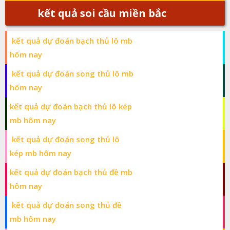
kết quả soi cầu miền bắc
kết quả dự đoán bạch thủ lô mb
hôm nay
kết quả dự đoán song thủ lô mb
hôm nay
kết quả dự đoán bạch thủ lô kép
mb hôm nay
kết quả dự đoán song thủ lô
kép mb hôm nay
kết quả dự đoán bạch thủ đề mb
hôm nay
kết quả dự đoán song thủ đề
mb hôm nay