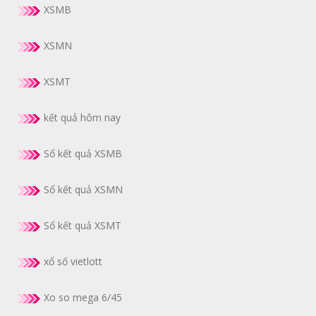
XSMB
XSMN
XSMT
kết quả hôm nay
Sổ kết quả XSMB
Sổ kết quả XSMN
Sổ kết quả XSMT
xổ số vietlott
Xo so mega 6/45