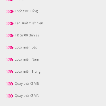
Thống kê Tổng
Tần suất xuất hiện
TK từ 00 đến 99
Loto miền Bắc
Loto miền Nam
Loto miền Trung
Quay thử XSMB
Quay thử XSMN