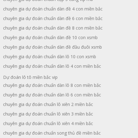
chuyên gia dự đoán chuẩn dàn đề 4 con miền bắc
chuyên gia dự đoán chuẩn dàn đề 6 con miền bắc
chuyên gia dự đoán chuẩn dàn đề 8 con miền bắc
chuyên gia dự đoán chuẩn dàn đề 10 con xsmb
chuyên gia dự đoán chuẩn dàn đề đầu đuôi xsmb
chuyên gia dự đoán chuẩn dàn lô 10 con xsmb
chuyên gia dự đoán chuẩn dàn lô 4 con miền bắc
Dự đoán lô tô miền bắc vip
chuyên gia dự đoán chuẩn dàn lô 8 con miền bắc
chuyên gia dự đoán chuẩn dàn lô 6 con miền bắc
chuyên gia dự đoán chuẩn lô xiên 2 miền bắc
chuyên gia dự đoán chuẩn lô xiên 3 miền bắc
chuyên gia dự đoán chuẩn lô xiên 4 miền bắc
chuyên gia dự đoán chuẩn song thủ đề miền bắc