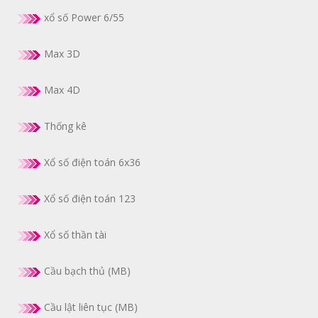
xổ số Power 6/55
Max 3D
Max 4D
Thống kê
Xổ số điện toán 6x36
Xổ số điện toán 123
Xổ số thần tài
Cầu bạch thủ (MB)
Cầu lật liên tục (MB)