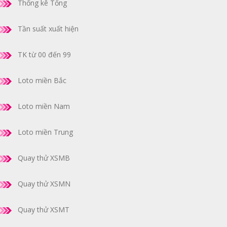
Thống kê Tổng
Tần suất xuất hiện
TK từ 00 đến 99
Loto miền Bắc
Loto miền Nam
Loto miền Trung
Quay thử XSMB
Quay thử XSMN
Quay thử XSMT