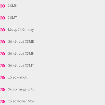
XSMN
XSMT
kết quả hôm nay
Sổ kết quả XSMB
Sổ kết quả XSMN
Sổ kết quả XSMT
xổ số vietlott
Xo so mega 6/45
xổ số Power 6/55