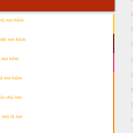
chủ mn hôm
biệt mn hôm
 8 mn hôm
 lô mn hôm
xỉu chủ mn
 thủ lô mn