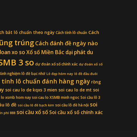
Cách
ch bắt lô chuẩn theo ngày
Cách tính lô chuẩn
cũng trúng
Cách đánh đề ngày nào
doan xo so Xổ số Miền Bắc dại phát
du
SMB 3 so
dự đoán xổ số chính xác
dự đoán xổ số
Kinh nghiệm lô đề bạc nhớ
Lô đẹp hôm nay
lô đề đầu đuôi
tính lô chuẩn đánh hàng ngày
rồng
ay
soi cau lo de kqxs 3 mien
soi cau lo de mt
soi
u lo xsmb hom nay
soi cau lo XSMB minh ngoc
Soi cầu lô 3
soi
ầu lô đề
soi cầu lô đề hà nội
soi cầu lô đề bạch kim
soi cầu xổ số
Soi cầu xổ số chính xác
ễn phí 888