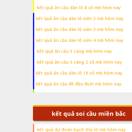
kết quả ăn cầu dàn lô 8 số mb hôm nay
kết quả ăn cầu dàn lô xiên 2 mb hôm nay
kết quả ăn cầu dàn lô xiên 3 mb hôm nay
kết quả ăn cầu dàn lô xiên 4 mb hôm nay
kết quả ăn cầu 3 càng mb hôm nay
kết quả ăn cầu 3 càng 2 số mb hôm nay
kết quả ăn cầu dàn lô 10 số mb hôm nay
kết quả ăn cầu đề đầu đuôi mb hôm nay
kết quả soi cầu miền bắc
kết quả dự đoán bạch thủ lô mb hôm nay