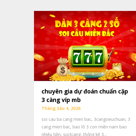
chuyên gia dự đoán chuẩn cặp
3 càng víp mb
Tháng Sáu 4, 2026
soi cau ba cang mien bac, 3cangsieuchuan, 3
cang mien bac, bao lô 3 con miền nam bao
nhiêu tiền, soi3cang, thống kê 3…