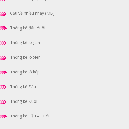
Cầu về nhiều nháy (MB)
Thống kê đầu đuôi
Thống kê lô gan
Thống kê lô xiên
Thống kê lô kép
Thống kê Đầu
Thống kê Đuôi
Thống kê Đầu – Đuôi