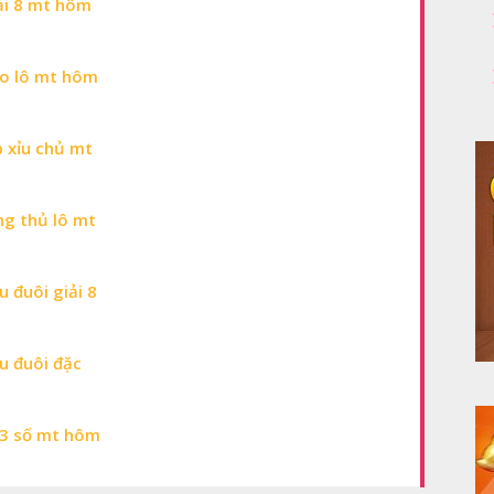
ải 8 mt hôm
ao lô mt hôm
p xỉu chủ mt
ng thủ lô mt
u đuôi giải 8
u đuôi đặc
 3 số mt hôm