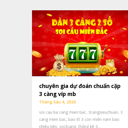
chuyên gia dự đoán chuẩn cặp
3 càng víp mb
Tháng Sáu 4, 2026
soi cau ba cang mien bac, 3cangsieuchuan, 3
cang mien bac, bao lô 3 con miền nam bao
nhiêu tiền, soi3cang, thống kê 3…