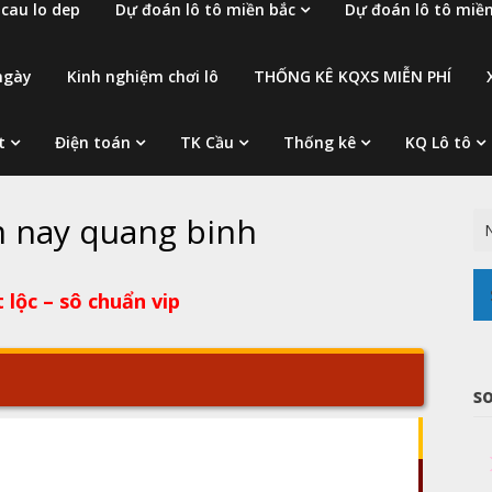
 cau lo dep
Dự đoán lô tô miền bắc
Dự đoán lô tô miền
ngày
Kinh nghiệm chơi lô
THỐNG KÊ KQXS MIỄN PHÍ
t
Điện toán
TK Cầu
Thống kê
KQ Lô tô
m nay quang binh
 lộc – sô chuẩn vip
so