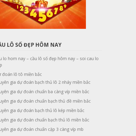
ẦU LÔ SỐ ĐẸP HÔM NAY
u lo hom nay – cầu lô số đẹp hôm nay – soi cau lo
p
 đoán lô tô miền bắc
uyên gia dự đoán bạch thủ lô 2 nháy miền bắc
uyên gia dự đoán chuẩn ba càng víp miền bắc
uyên gia dự đoán chuẩn bạch thủ đề miền bắc
uyên gia dự đoán bạch thủ lô kép miền bắc
uyên gia dự đoán chuẩn bạch thủ lô miền bắc
uyên gia dự đoán chuẩn cặp 3 càng víp mb