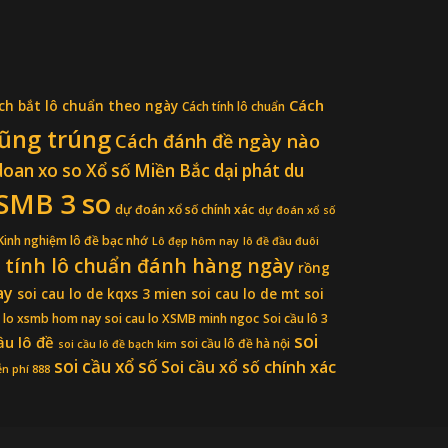
Cách
ch bắt lô chuẩn theo ngày
Cách tính lô chuẩn
cũng trúng
Cách đánh đề ngày nào
doan xo so Xổ số Miền Bắc dại phát
du
SMB 3 so
dự đoán xổ số chính xác
dự đoán xổ số
Kinh nghiệm lô đề bạc nhớ
Lô đẹp hôm nay
lô đề đầu đuôi
tính lô chuẩn đánh hàng ngày
rồng
ay
soi cau lo de kqxs 3 mien
soi cau lo de mt
soi
u lo xsmb hom nay
soi cau lo XSMB minh ngoc
Soi cầu lô 3
soi
ầu lô đề
soi cầu lô đề hà nội
soi cầu lô đề bạch kim
soi cầu xổ số
Soi cầu xổ số chính xác
ễn phí 888