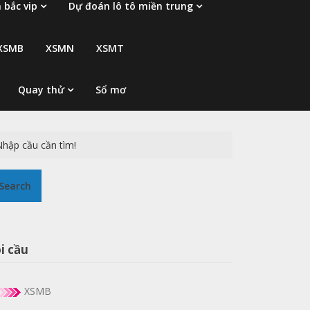
 bắc vip
Dự đoán lô tô miền trung
XSMB
XSMN
XSMT
Quay thử
Sổ mơ
Search
i cầu
XSMB