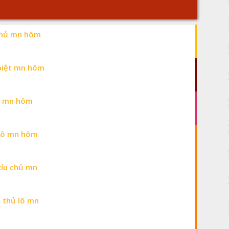
chủ mn hôm
biệt mn hôm
 8 mn hôm
 lô mn hôm
xỉu chủ mn
 thủ lô mn