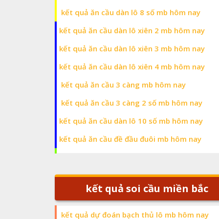
kết quả ăn cầu dàn lô 8 số mb hôm nay
kết quả ăn cầu dàn lô xiên 2 mb hôm nay
kết quả ăn cầu dàn lô xiên 3 mb hôm nay
kết quả ăn cầu dàn lô xiên 4 mb hôm nay
kết quả ăn cầu 3 càng mb hôm nay
kết quả ăn cầu 3 càng 2 số mb hôm nay
kết quả ăn cầu dàn lô 10 số mb hôm nay
kết quả ăn cầu đề đầu đuôi mb hôm nay
kết quả soi cầu miền bắc
kết quả dự đoán bạch thủ lô mb hôm nay