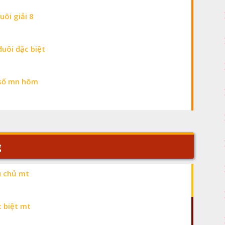
ôi giải 8
uôi đặc biệt
 số mn hôm
g
u chủ mt
c biệt mt