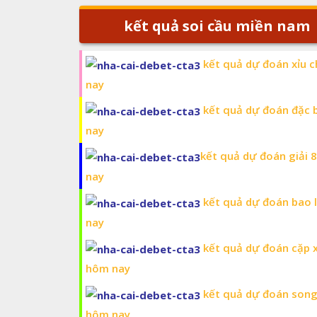
kết quả soi cầu miền nam
kết quả dự đoán xỉu 
nay
kết quả dự đoán đặc 
nay
kết quả dự đoán giải
nay
kết quả dự đoán bao
nay
kết quả dự đoán cặp 
hôm nay
kết quả dự đoán song
hôm nay