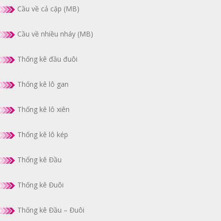
Cầu về cả cặp (MB)
Cầu về nhiều nháy (MB)
Thống kê đầu đuôi
Thống kê lô gan
Thống kê lô xiên
Thống kê lô kép
Thống kê Đầu
Thống kê Đuôi
Thống kê Đầu – Đuôi