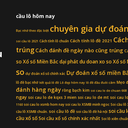
cầu lô hôm nay
chuyên gia dự đoá
Bạc nhớ theo đặc biệt
Cách
Cách tính lô đề 2021
Cách tính lô chuẩn
soi cầu lô 2021
trúng
Cách đánh đề ngày nào cũng trúng
u
C
so Xổ số Miền Bắc dại phát
du doan xo so Xổ số
so
Dự đoán xổ số miền B
dự đoán xổ số chính xác
Mẹo 
lô đề bạc nhớ
kết quả lô đề
Lô đẹp hôm nay
lô đề đầu đuôi câm
đánh hàng ngày
rồng bạch kim
soi cau lo de chuan 668
ngay
soi cau lo de kqxs 3 mien
soi cau lo de mt
soi cau l
soi cau lo xsmb hom nay
soi cau lo XSMB minh ngoc
Soi cầu lô
1160
soi cầu 
soi cầu lô đề
cầu lô XSMB chuẩn.
soi cầu lô đề hà nội
cầu xổ số
Soi cầu xổ số chính xác nhất
Soi lô xiên chuẩ