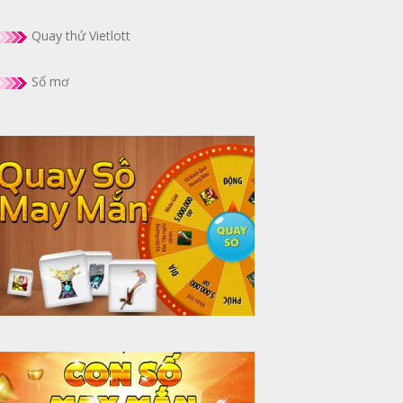
Quay thử Vietlott
Sổ mơ