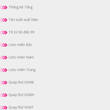
Thống kê Tổng
Tần suất xuất hiện
TK từ 00 đến 99
Loto miền Bắc
Loto miền Nam
Loto miền Trung
Quay thử XSMB
Quay thử XSMN
Quay thử XSMT