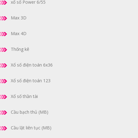
xổ số Power 6/55
Max 3D
Max 4D
Thống kê
Xổ số điện toán 6x36
Xổ số điện toán 123
Xổ số thần tài
Cầu bạch thủ (MB)
Cầu lật liên tục (MB)