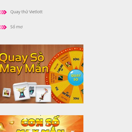
Quay thử Vietlott
Sổ mơ