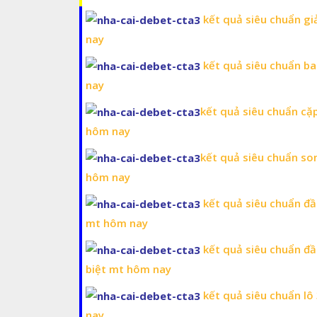
kết quả siêu chuẩn gi
nay
kết quả siêu chuẩn b
nay
kết quả siêu chuẩn cặ
hôm nay
kết quả siêu chuẩn so
hôm nay
kết quả siêu chuẩn đầ
mt hôm nay
kết quả siêu chuẩn đầ
biệt mt hôm nay
kết quả siêu chuẩn lô
nay