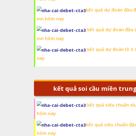
kết quả dự đoán đầu đu
mn hôm nay
kết quả dự đoán đầu đ
mn hôm nay
kết quả dự đoán lô 3
nay
kết quả soi cầu miền trun
kết quả siêu chuẩn xỉ
hôm nay
kết quả siêu chuẩn đặ
hôm nay