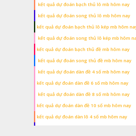
kết quả dự đoán bạch thủ lô mb hôm nay
kết quả dự đoán song thủ lô mb hôm nay
kết quả dự đoán bạch thủ lô kép mb hôm na
kết quả dự đoán song thủ lô kép mb hôm n
kết quả dự đoán bạch thủ đề mb hôm nay
kết quả dự đoán song thủ đề mb hôm nay
kết quả dự đoán dàn đề 4 số mb hôm nay
kết quả dự đoán dàn đề 6 số mb hôm nay
kết quả dự đoán dàn đề 8 số mb hôm nay
kết quả dự đoán dàn đề 10 số mb hôm nay
kết quả dự đoán dàn lô 4 số mb hôm nay