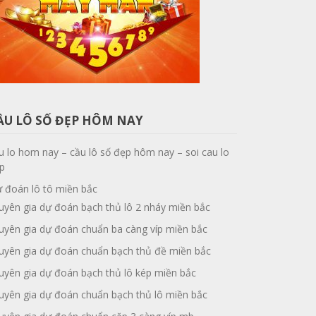
ẦU LÔ SỐ ĐẸP HÔM NAY
u lo hom nay – cầu lô số đẹp hôm nay – soi cau lo
p
 đoán lô tô miền bắc
uyên gia dự đoán bạch thủ lô 2 nháy miền bắc
uyên gia dự đoán chuẩn ba càng víp miền bắc
uyên gia dự đoán chuẩn bạch thủ đề miền bắc
uyên gia dự đoán bạch thủ lô kép miền bắc
uyên gia dự đoán chuẩn bạch thủ lô miền bắc