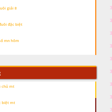
ôi giải 8
uôi đặc biệt
 số mn hôm
g
u chủ mt
c biệt mt