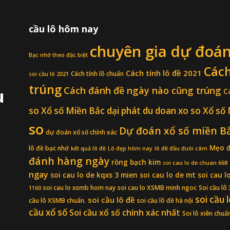
cầu lô hôm nay
chuyên gia dự đoá
Bạc nhớ theo đặc biệt
Cách
Cách tính lô đề 2021
Cách tính lô chuẩn
soi cầu lô 2021
trúng
Cách đánh đề ngày nào cũng trúng
u
C
so Xổ số Miền Bắc dại phát
du doan xo so Xổ số
so
Dự đoán xổ số miền B
dự đoán xổ số chính xác
Mẹo 
lô đề bạc nhớ
kết quả lô đề
Lô đẹp hôm nay
lô đề đầu đuôi câm
đánh hàng ngày
rồng bạch kim
soi cau lo de chuan 668
ngay
soi cau lo de kqxs 3 mien
soi cau lo de mt
soi cau l
soi cau lo xsmb hom nay
soi cau lo XSMB minh ngoc
Soi cầu lô
1160
soi cầu 
soi cầu lô đề
cầu lô XSMB chuẩn.
soi cầu lô đề hà nội
cầu xổ số
Soi cầu xổ số chính xác nhất
Soi lô xiên chuẩ