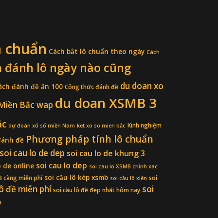
n chuẩn
Cách bắt lô chuẩn theo ngày
Cách
 đánh lô ngày nào cũng
du doan xo
ách đánh đề ăn 100
Công thức đánh đề
du doan XSMB 3
 Miền Bắc wap
ắc
Kinh nghiệm
dự đoán xổ số miền Nam
ket xo so mien bắc
Phương pháp tính lô chuẩn
đánh đề
soi cau lo de dep
soi cau lo de khung 3
soi cau lo dep
o de online
soi cau lo XSMB chinh xac
soi cầu lô kép xsmb
 3 càng miễn phí
soi
soi cầu lô xiên
lô đề miễn phí
soi
soi cầu lô đề đẹp nhất hôm nay
n