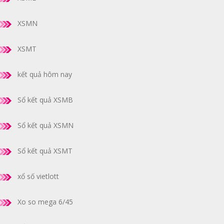
XSMN
XSMT
kết quả hôm nay
Sổ kết quả XSMB
Sổ kết quả XSMN
Sổ kết quả XSMT
xổ số vietlott
Xo so mega 6/45