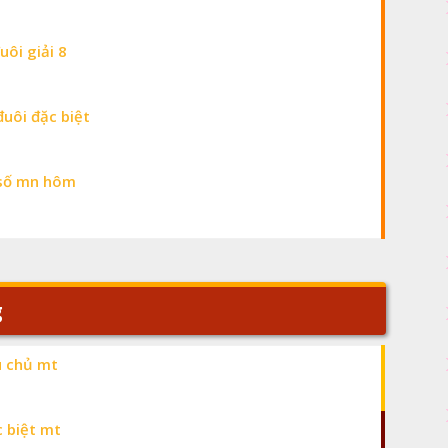
ôi giải 8
uôi đặc biệt
 số mn hôm
g
u chủ mt
c biệt mt