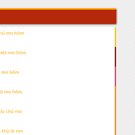
chủ mn hôm
biệt mn hôm
 8 mn hôm
 lô mn hôm
xỉu chủ mn
 thủ lô mn