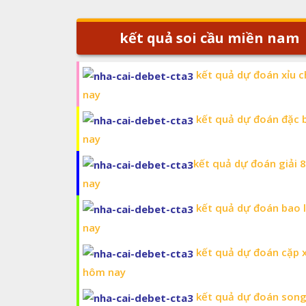
kết quả soi cầu miền nam
kết quả dự đoán xỉu 
nay
kết quả dự đoán đặc 
nay
kết quả dự đoán giải
nay
kết quả dự đoán bao
nay
kết quả dự đoán cặp 
hôm nay
kết quả dự đoán song