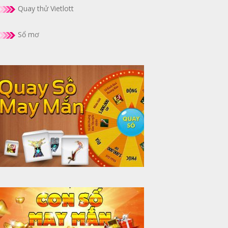
Quay thử Vietlott
Sổ mơ