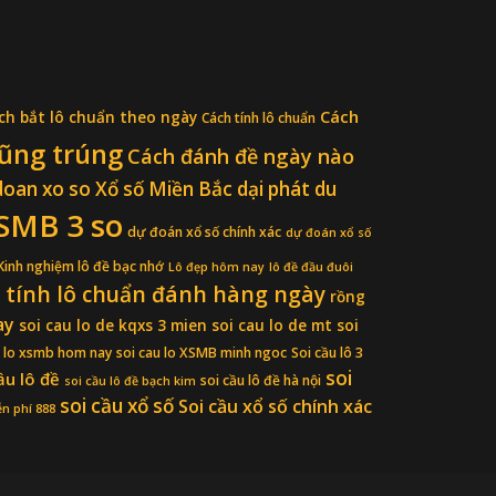
Cách
ch bắt lô chuẩn theo ngày
Cách tính lô chuẩn
cũng trúng
Cách đánh đề ngày nào
doan xo so Xổ số Miền Bắc dại phát
du
SMB 3 so
dự đoán xổ số chính xác
dự đoán xổ số
Kinh nghiệm lô đề bạc nhớ
Lô đẹp hôm nay
lô đề đầu đuôi
tính lô chuẩn đánh hàng ngày
rồng
ay
soi cau lo de kqxs 3 mien
soi cau lo de mt
soi
u lo xsmb hom nay
soi cau lo XSMB minh ngoc
Soi cầu lô 3
soi
ầu lô đề
soi cầu lô đề hà nội
soi cầu lô đề bạch kim
soi cầu xổ số
Soi cầu xổ số chính xác
ễn phí 888