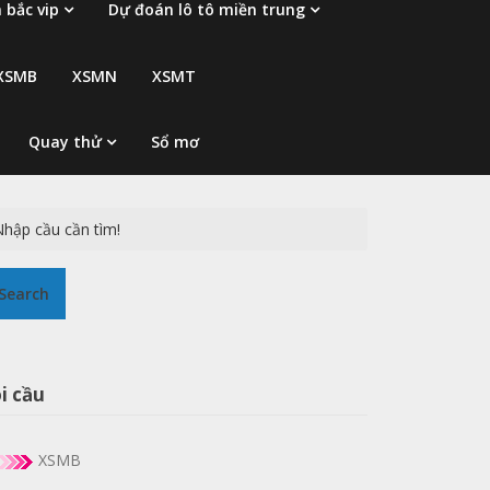
 bắc vip
Dự đoán lô tô miền trung
XSMB
XSMN
XSMT
Quay thử
Sổ mơ
Search
i cầu
XSMB