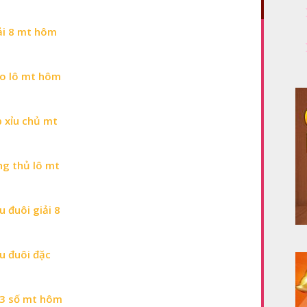
ải 8 mt hôm
ao lô mt hôm
p xỉu chủ mt
ng thủ lô mt
u đuôi giải 8
u đuôi đặc
 3 số mt hôm