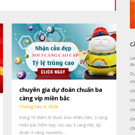
C
ca
de
Dự
ch
chuyên gia dự đoán chuẩn ba
ch
càng víp miền bắc
ch
Tháng Sáu 4, 2026
ch
trúng 10 điểm lô được bao nhiêu tiền, 3 càng
ch
miền bắc hôm nay, soi cau 3 cang mb, dự
ch
đoán 3 càng, nuoiloto…