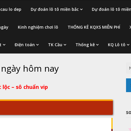
 cau lo dep
Dự đoán lô tô miền bắc
Dự đoán lô tô miền
ngày
Kinh nghiệm chơi lô
THỐNG KÊ KQXS MIỄN PHÍ
t
Điện toán
TK Cầu
Thống kê
KQ Lô tô
y ngày hôm nay
 lộc – sô chuẩn vip
so