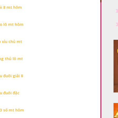
ải 8 mt hôm
ao lô mt hôm
p xỉu chủ mt
ng thủ lô mt
u đuôi giải 8
u đuôi đặc
 3 số mt hôm