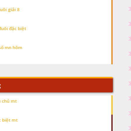
ôi giải 8
uôi đặc biệt
 số mn hôm
g
u chủ mt
c biệt mt