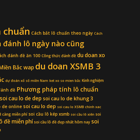
n chuẩn
Cách bắt lô chuẩn theo ngày
Cách
 đánh lô ngày nào cũng
du doan xo
ách đánh đề ăn 100
Công thức đánh đề
du doan XSMB 3
 Miền Bắc wap
ắc
Kinh nghiệm
dự đoán xổ số miền Nam
ket xo so mien bắc
Phương pháp tính lô chuẩn
đánh đề
soi cau lo de dep
soi cau lo de khung 3
soi cau lo dep
o de online
soi cau lo XSMB chinh xac
soi cầu lô kép xsmb
 3 càng miễn phí
soi
soi cầu lô xiên
lô đề miễn phí
soi
soi cầu lô đề đẹp nhất hôm nay
n