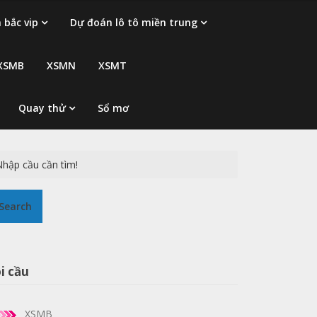
 bắc vip
Dự đoán lô tô miền trung
XSMB
XSMN
XSMT
Quay thử
Sổ mơ
Search
i cầu
XSMB