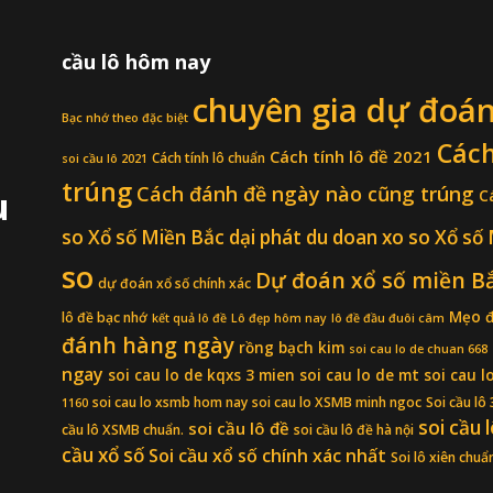
cầu lô hôm nay
chuyên gia dự đoá
Bạc nhớ theo đặc biệt
Cách
Cách tính lô đề 2021
Cách tính lô chuẩn
soi cầu lô 2021
trúng
Cách đánh đề ngày nào cũng trúng
u
C
so Xổ số Miền Bắc dại phát
du doan xo so Xổ số
so
Dự đoán xổ số miền B
dự đoán xổ số chính xác
Mẹo 
lô đề bạc nhớ
kết quả lô đề
Lô đẹp hôm nay
lô đề đầu đuôi câm
đánh hàng ngày
rồng bạch kim
soi cau lo de chuan 668
ngay
soi cau lo de kqxs 3 mien
soi cau lo de mt
soi cau l
soi cau lo xsmb hom nay
soi cau lo XSMB minh ngoc
Soi cầu lô
1160
soi cầu 
soi cầu lô đề
cầu lô XSMB chuẩn.
soi cầu lô đề hà nội
cầu xổ số
Soi cầu xổ số chính xác nhất
Soi lô xiên chuẩ