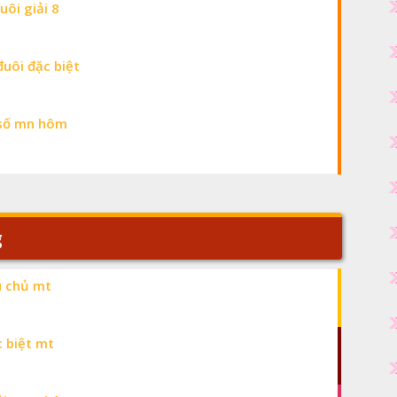
ôi giải 8
uôi đặc biệt
 số mn hôm
g
u chủ mt
c biệt mt