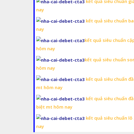
kết quả siêu chuẩn gi
nay
kết quả siêu chuẩn b
nay
kết quả siêu chuẩn cặ
hôm nay
kết quả siêu chuẩn so
hôm nay
kết quả siêu chuẩn đầ
mt hôm nay
kết quả siêu chuẩn đầ
biệt mt hôm nay
kết quả siêu chuẩn lô
nay