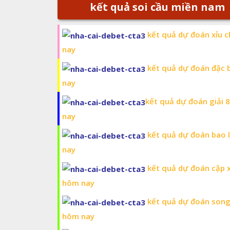
kết quả soi cầu miền nam
kết quả dự đoán xỉu 
nay
kết quả dự đoán đặc 
nay
kết quả dự đoán giải
nay
kết quả dự đoán bao
nay
kết quả dự đoán cặp 
hôm nay
kết quả dự đoán song
hôm nay