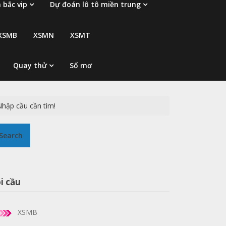
 bắc vip
Dự đoán lô tô miền trung
XSMB
XSMN
XSMT
Quay thử
Sổ mơ
Search
i cầu
XSMB