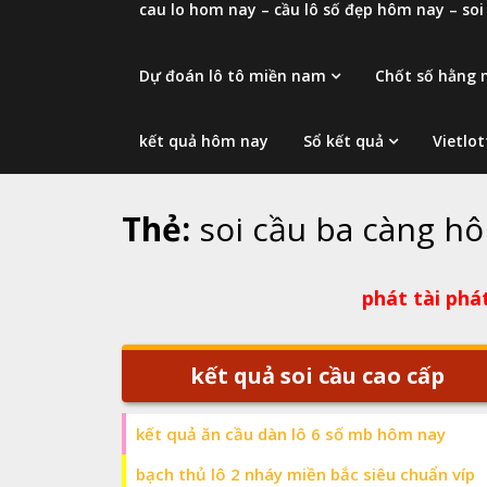
cau lo hom nay – cầu lô số đẹp hôm nay – soi
Dự đoán lô tô miền nam
Chốt số hằng 
kết quả hôm nay
Sổ kết quả
Vietlot
Thẻ:
soi cầu ba càng h
phát tài phát
kết quả soi cầu cao cấp
kết quả ăn cầu dàn lô 6 số mb hôm nay
bạch thủ lô 2 nháy miền bắc siêu chuẩn víp