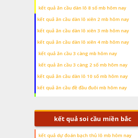
kết quả ăn cầu dàn lô 8 số mb hôm nay
kết quả ăn cầu dàn lô xiên 2 mb hôm nay
kết quả ăn cầu dàn lô xiên 3 mb hôm nay
kết quả ăn cầu dàn lô xiên 4 mb hôm nay
kết quả ăn cầu 3 càng mb hôm nay
kết quả ăn cầu 3 càng 2 số mb hôm nay
kết quả ăn cầu dàn lô 10 số mb hôm nay
kết quả ăn cầu đề đầu đuôi mb hôm nay
kết quả soi cầu miền bắc
kết quả dự đoán bạch thủ lô mb hôm nay