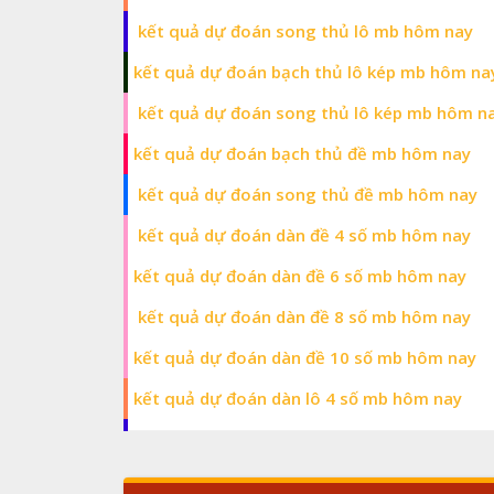
kết quả dự đoán song thủ lô mb hôm nay
kết quả dự đoán bạch thủ lô kép mb hôm na
kết quả dự đoán song thủ lô kép mb hôm n
kết quả dự đoán bạch thủ đề mb hôm nay
kết quả dự đoán song thủ đề mb hôm nay
kết quả dự đoán dàn đề 4 số mb hôm nay
kết quả dự đoán dàn đề 6 số mb hôm nay
kết quả dự đoán dàn đề 8 số mb hôm nay
kết quả dự đoán dàn đề 10 số mb hôm nay
kết quả dự đoán dàn lô 4 số mb hôm nay