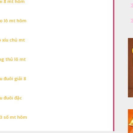
ải 8 mt hôm
ao lô mt hôm
p xỉu chủ mt
ng thủ lô mt
u đuôi giải 8
u đuôi đặc
 3 số mt hôm