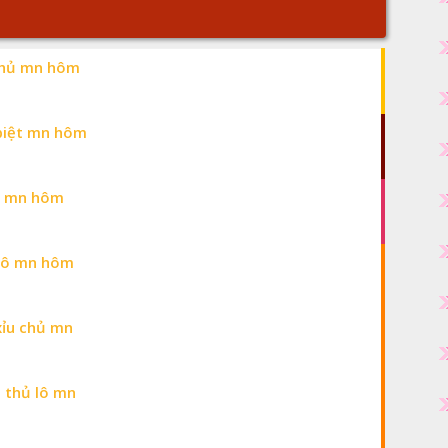
chủ mn hôm
biệt mn hôm
 8 mn hôm
 lô mn hôm
xỉu chủ mn
 thủ lô mn