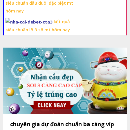
siêu chuẩn đầu đuôi đặc biệt mt
hôm nay
kết quả
siêu chuẩn lô 3 số mt hôm nay
chuyên gia dự đoán chuẩn ba càng víp