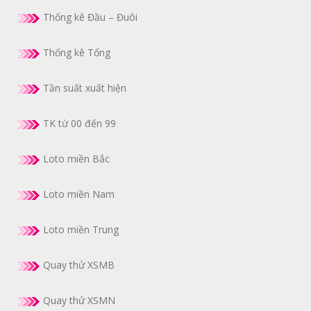
Thống kê Đầu – Đuôi
Thống kê Tổng
Tần suất xuất hiện
TK từ 00 đến 99
Loto miền Bắc
Loto miền Nam
Loto miền Trung
Quay thử XSMB
Quay thử XSMN