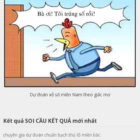
Dự đoán xổ số miền Nam theo giấc mơ
Kết quả SOI CẦU KẾT QUẢ mới nhất
chuyên gia dự đoán chuẩn bạch thủ lô miền bắc