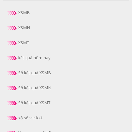
XSMB
XSMN
XSMT
kết quả hôm nay
Sổ kết quả XSMB
Sổ kết quả XSMN
Sổ kết quả XSMT
xổ số vietlott