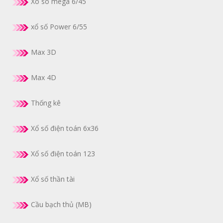
Xo so mega 6/45
xổ số Power 6/55
Max 3D
Max 4D
Thống kê
Xổ số điện toán 6x36
Xổ số điện toán 123
Xổ số thần tài
Cầu bạch thủ (MB)