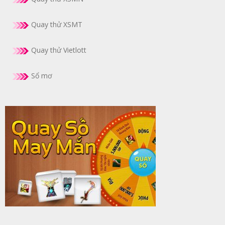
Quay thử XSMT
Quay thử Vietlott
Sổ mơ