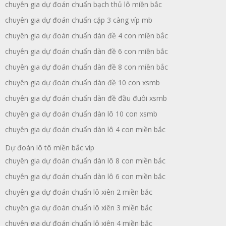
chuyên gia dự đoán chuẩn bạch thủ lô miền bắc
chuyên gia dự đoán chuẩn cặp 3 càng víp mb
chuyên gia dự đoán chuẩn dàn đề 4 con miền bắc
chuyên gia dự đoán chuẩn dàn đề 6 con miền bắc
chuyên gia dự đoán chuẩn dàn đề 8 con miền bắc
chuyên gia dự đoán chuẩn dàn đề 10 con xsmb
chuyên gia dự đoán chuẩn dàn đề đầu đuôi xsmb
chuyên gia dự đoán chuẩn dàn lô 10 con xsmb
chuyên gia dự đoán chuẩn dàn lô 4 con miền bắc
Dự đoán lô tô miền bắc vip
chuyên gia dự đoán chuẩn dàn lô 8 con miền bắc
chuyên gia dự đoán chuẩn dàn lô 6 con miền bắc
chuyên gia dự đoán chuẩn lô xiên 2 miền bắc
chuyên gia dự đoán chuẩn lô xiên 3 miền bắc
chuyên gia dự đoán chuẩn lô xiên 4 miền bắc