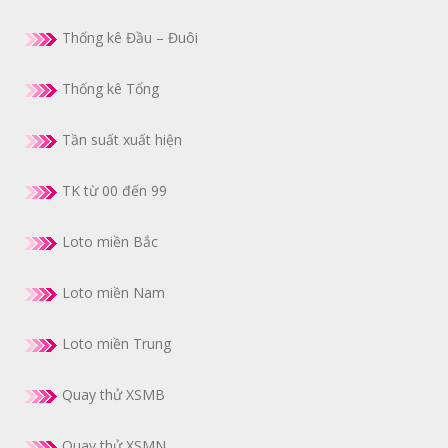
Thống kê Đầu – Đuôi
Thống kê Tổng
Tần suất xuất hiện
TK từ 00 đến 99
Loto miền Bắc
Loto miền Nam
Loto miền Trung
Quay thử XSMB
Quay thử XSMN