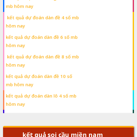
mb hôm nay
kết quả dự đoán dàn đề 4 số mb
hôm nay
kết quả dự đoán dàn đề 6 số mb
hôm nay
kết quả dự đoán dàn đề 8 số mb
hôm nay
kết quả dự đoán dàn đề 10 số
mb hôm nay
kết quả dự đoán dàn lô 4 số mb
hôm nay
kết quả soi cầu miền nam