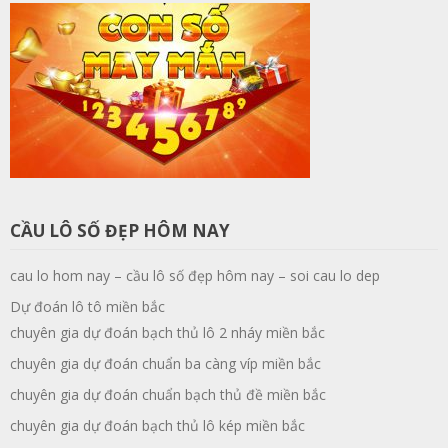
CẦU LÔ SỐ ĐẸP HÔM NAY
cau lo hom nay – cầu lô số đẹp hôm nay – soi cau lo dep
Dự đoán lô tô miền bắc
chuyên gia dự đoán bạch thủ lô 2 nháy miền bắc
chuyên gia dự đoán chuẩn ba càng víp miền bắc
chuyên gia dự đoán chuẩn bạch thủ đề miền bắc
chuyên gia dự đoán bạch thủ lô kép miền bắc