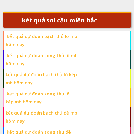
kết quả soi cầu miền bắc
kết quả dự đoán bạch thủ lô mb
hôm nay
kết quả dự đoán song thủ lô mb
hôm nay
kết quả dự đoán bạch thủ lô kép
mb hôm nay
kết quả dự đoán song thủ lô
kép mb hôm nay
kết quả dự đoán bạch thủ đề mb
hôm nay
kết quả dự đoán song thủ đề