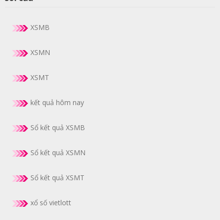
XSMB
XSMN
XSMT
kết quả hôm nay
Sổ kết quả XSMB
Sổ kết quả XSMN
Sổ kết quả XSMT
xổ số vietlott