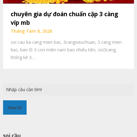
chuyên gia dự đoán chuẩn cặp 3 càng
víp mb
Tháng Tám 8, 2026
soi cau ba cang mien bac, 3cangsieuchuan, 3 cang mien
bac, bao lô 3 con miền nam bao nhiêu tiền, soi3cang,
thống kê 3…
Search
soi cầu