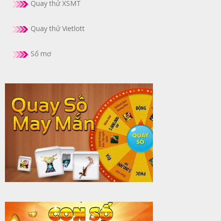
Quay thử XSMT
Quay thử Vietlott
Sổ mơ