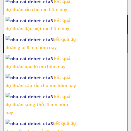
kết quả
dự đoán xỉu chủ mn hôm nay
kết quả
dự đoán đặc biệt mn hôm nay
kết quả dự
đoán giải 8 mn hôm nay
kết quả
dự đoán bao lô mn hôm nay
kết quả
dự đoán cặp xỉu chủ mn hôm nay
kết quả
dự đoán song thủ lô mn hôm
nay
kết quả dự