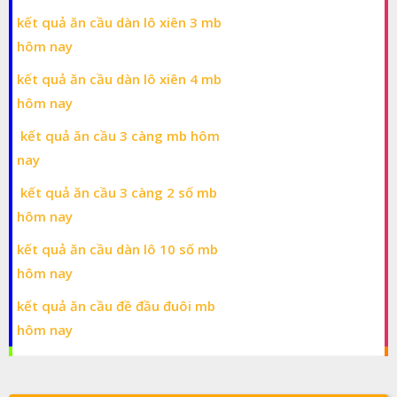
kết quả ăn cầu dàn lô xiên 3 mb
hôm nay
kết quả ăn cầu dàn lô xiên 4 mb
hôm nay
kết quả ăn cầu 3 càng mb hôm
nay
kết quả ăn cầu 3 càng 2 số mb
hôm nay
kết quả ăn cầu dàn lô 10 số mb
hôm nay
kết quả ăn cầu đề đầu đuôi mb
hôm nay