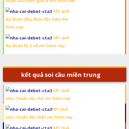
đoán đầu đuôi giải 8 mn hôm nay
kết quả
dự đoán đầu đuôi đặc biệt mn
hôm nay
kết quả
dự đoán lô 3 số mn hôm nay
kết quả soi cầu miền trung
kết quả
siêu chuẩn xỉu chủ mt hôm nay
kết quả
siêu chuẩn đặc biệt mt hôm nay
kết quả