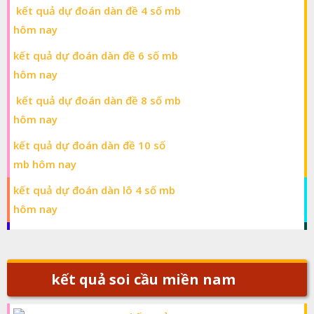
kết quả dự đoán dàn đề 4 số mb
hôm nay
kết quả dự đoán dàn đề 6 số mb
hôm nay
kết quả dự đoán dàn đề 8 số mb
hôm nay
kết quả dự đoán dàn đề 10 số
mb hôm nay
kết quả dự đoán dàn lô 4 số mb
hôm nay
kết quả soi cầu miền nam