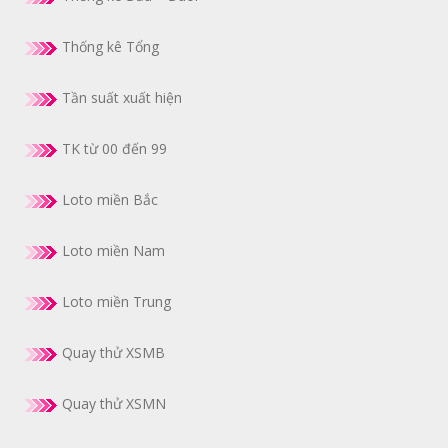
Thống kê Tổng
Tần suất xuất hiện
TK từ 00 đến 99
Loto miền Bắc
Loto miền Nam
Loto miền Trung
Quay thử XSMB
Quay thử XSMN