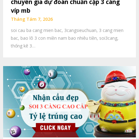
chuyên gia dự đoán chuẩn cặp 3 càng
víp mb
Tháng Tám 7, 2026
soi cau ba cang mien bac, 3cangsieuchuan, 3 cang mien
bac, bao lô 3 con miền nam bao nhiêu tiền, soi3cang,
thống kê 3…