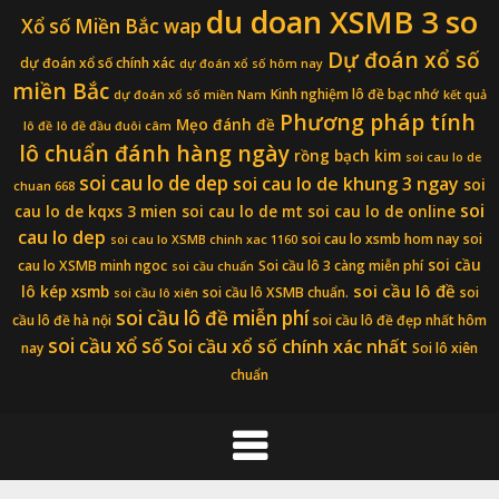
du doan XSMB 3 so
Xổ số Miền Bắc wap
Dự đoán xổ số
dự đoán xổ số chính xác
dự đoán xổ số hôm nay
miền Bắc
Kinh nghiệm lô đề bạc nhớ
dự đoán xổ số miền Nam
kết quả
Phương pháp tính
Mẹo đánh đề
lô đề
lô đề đầu đuôi câm
lô chuẩn đánh hàng ngày
rồng bạch kim
soi cau lo de
soi cau lo de dep
soi cau lo de khung 3 ngay
soi
chuan 668
soi
cau lo de kqxs 3 mien
soi cau lo de mt
soi cau lo de online
cau lo dep
soi cau lo xsmb hom nay
soi
soi cau lo XSMB chinh xac 1160
soi cầu
cau lo XSMB minh ngoc
Soi cầu lô 3 càng miễn phí
soi cầu chuẩn
soi cầu lô đề
lô kép xsmb
soi cầu lô XSMB chuẩn.
soi
soi cầu lô xiên
soi cầu lô đề miễn phí
cầu lô đề hà nội
soi cầu lô đề đẹp nhất hôm
soi cầu xổ số
Soi cầu xổ số chính xác nhất
nay
Soi lô xiên
chuẩn