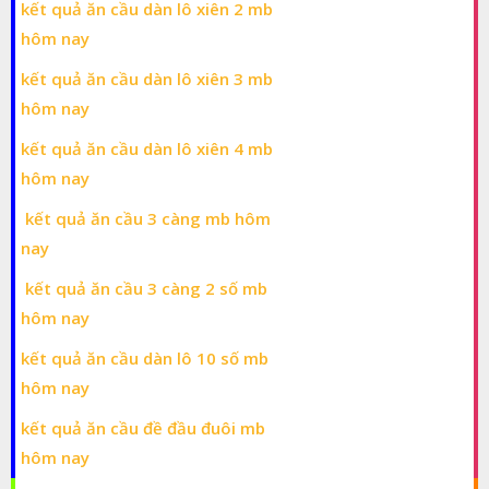
kết quả ăn cầu dàn lô xiên 2 mb
hôm nay
kết quả ăn cầu dàn lô xiên 3 mb
hôm nay
kết quả ăn cầu dàn lô xiên 4 mb
hôm nay
kết quả ăn cầu 3 càng mb hôm
nay
kết quả ăn cầu 3 càng 2 số mb
hôm nay
kết quả ăn cầu dàn lô 10 số mb
hôm nay
kết quả ăn cầu đề đầu đuôi mb
hôm nay