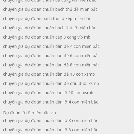
chuyên gia dự đoán chuẩn bạch thủ đề miền bắc
chuyên gia dự đoán bạch thủ lô kép miền bắc
chuyên gia dự đoán chuẩn bạch thủ lô miền bắc
chuyên gia dự đoán chuẩn cặp 3 càng víp mb
chuyên gia dự đoán chuẩn dàn đề 4 con miền bắc
chuyên gia dự đoán chuẩn dàn đề 6 con miền bắc
chuyên gia dự đoán chuẩn dàn đề 8 con miền bắc
chuyên gia dự đoán chuẩn dàn đề 10 con xsmb
chuyên gia dự đoán chuẩn dàn đề đầu đuôi xsmb
chuyên gia dự đoán chuẩn dàn lô 10 con xsmb
chuyên gia dự đoán chuẩn dàn lô 4 con miền bắc
Dự đoán lô tô miền bắc vip
chuyên gia dự đoán chuẩn dàn lô 8 con miền bắc
chuyên gia dự đoán chuẩn dàn lô 6 con miền bắc