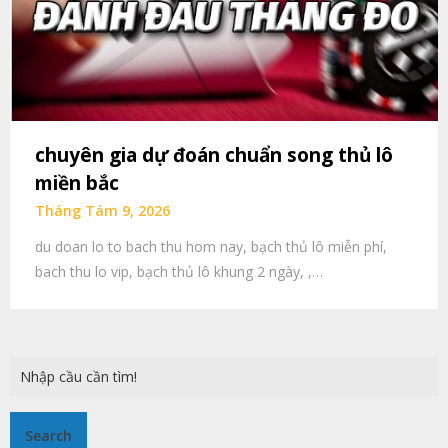
chuyên gia dự đoán chuẩn song thủ lô
miền bắc
Tháng Tám 9, 2026
du doan lo to bach thu hom nay, bạch thủ lô miễn phí,
bach thu lo vip, bạch thủ lô khung 2 ngày, ,…
Search