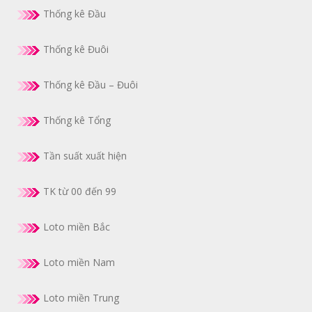
Thống kê Đầu
Thống kê Đuôi
Thống kê Đầu – Đuôi
Thống kê Tổng
Tần suất xuất hiện
TK từ 00 đến 99
Loto miền Bắc
Loto miền Nam
Loto miền Trung