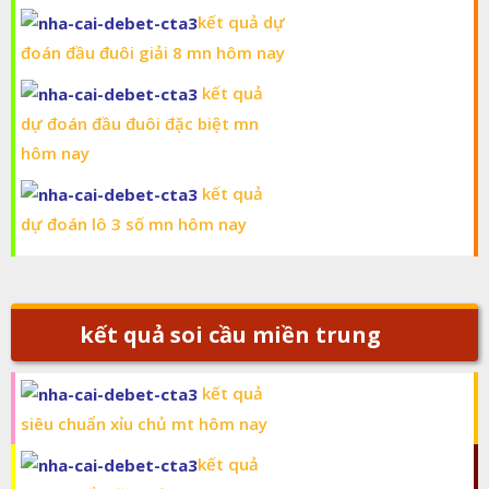
kết quả dự
đoán đầu đuôi giải 8 mn hôm nay
kết quả
dự đoán đầu đuôi đặc biệt mn
hôm nay
kết quả
dự đoán lô 3 số mn hôm nay
kết quả soi cầu miền trung
kết quả
siêu chuẩn xỉu chủ mt hôm nay
kết quả