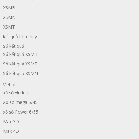
XSMB
XSMN
XSMT
kết quả hôm nay
Sổ kết quả
Sổ kết quả XSMB
Sổ kết quả XSMT
Sổ kết quả XSMN
Vietlott
xổ số vietlott
Xo so mega 6/45
xổ số Power 6/55
Max 3D
Max 4D