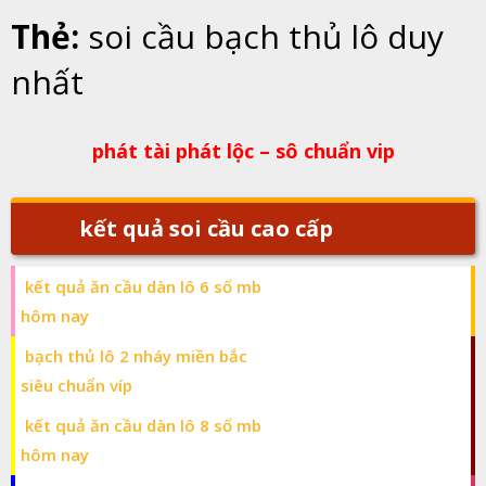
Thẻ:
soi cầu bạch thủ lô duy
nhất
phát tài phát lộc – sô chuẩn vip
kết quả soi cầu cao cấp
kết quả ăn cầu dàn lô 6 số mb
hôm nay
bạch thủ lô 2 nháy miền bắc
siêu chuẩn víp
kết quả ăn cầu dàn lô 8 số mb
hôm nay