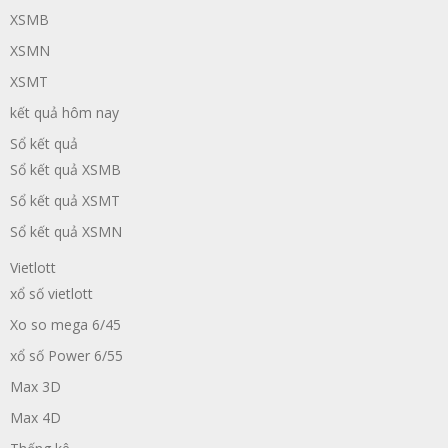
XSMB
XSMN
XSMT
kết quả hôm nay
Sổ kết quả
Sổ kết quả XSMB
Sổ kết quả XSMT
Sổ kết quả XSMN
Vietlott
xổ số vietlott
Xo so mega 6/45
xổ số Power 6/55
Max 3D
Max 4D