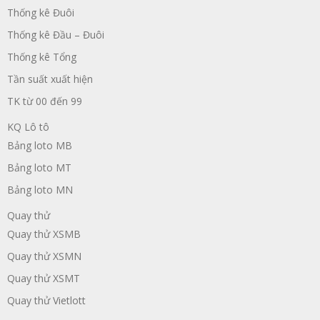
Thống kê Đuôi
Thống kê Đầu – Đuôi
Thống kê Tổng
Tần suất xuất hiện
TK từ 00 đến 99
KQ Lô tô
Bảng loto MB
Bảng loto MT
Bảng loto MN
Quay thử
Quay thử XSMB
Quay thử XSMN
Quay thử XSMT
Quay thử Vietlott