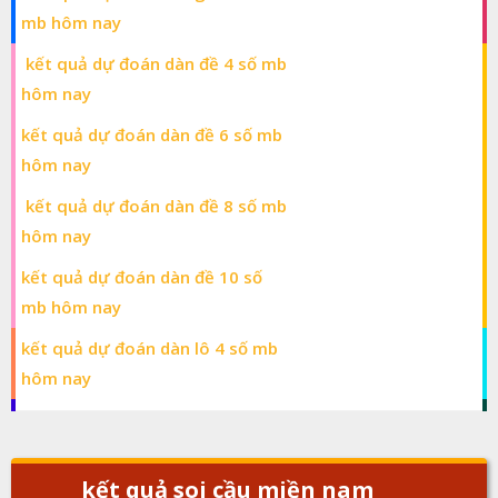
mb hôm nay
kết quả dự đoán dàn đề 4 số mb
hôm nay
kết quả dự đoán dàn đề 6 số mb
hôm nay
kết quả dự đoán dàn đề 8 số mb
hôm nay
kết quả dự đoán dàn đề 10 số
mb hôm nay
kết quả dự đoán dàn lô 4 số mb
hôm nay
kết quả soi cầu miền nam