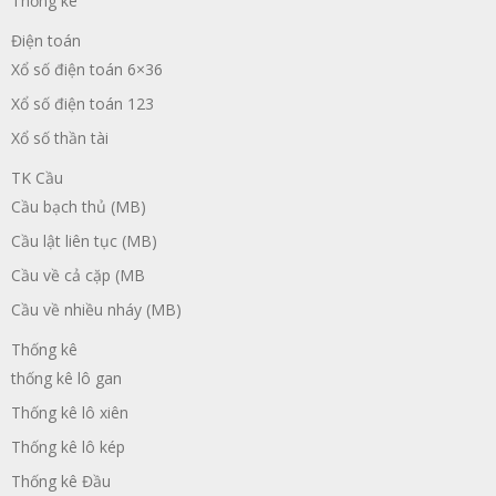
Thống kê
Điện toán
Xổ số điện toán 6×36
Xổ số điện toán 123
Xổ số thần tài
TK Cầu
Cầu bạch thủ (MB)
Cầu lật liên tục (MB)
Cầu về cả cặp (MB
Cầu về nhiều nháy (MB)
Thống kê
thống kê lô gan
Thống kê lô xiên
Thống kê lô kép
Thống kê Đầu