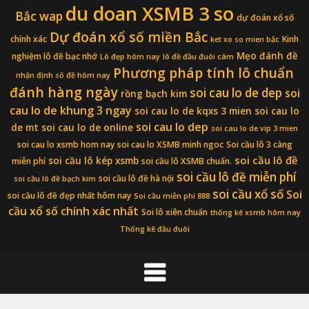
du doan XSMB 3 so
Bắc wap
dự đoán xổ số
Dự đoán xổ số miền Bắc
chính xác
Kinh
ket xo so mien bắc
Mẹo đánh đề
nghiệm lô đề bạc nhớ
Lô đẹp hôm nay
lô đề đầu đuôi câm
Phương pháp tính lô chuẩn
nhận định số đề hôm nay
đánh hàng ngày
soi cau lo de dep
soi
rồng bạch kim
cau lo de khung 3 ngay
soi cau lo de kqxs 3 mien
soi cau lo
soi cau lo dep
de mt
soi cau lo de online
soi cau lo de vip 3 mien
soi cau lo xsmb hom nay
soi cau lo XSMB minh ngoc
Soi cầu lô 3 càng
soi cầu lô đề
soi cầu lô kép xsmb
miễn phí
soi cầu lô XSMB chuẩn.
soi cầu lô đề miễn phí
soi cầu lô đề hà nội
soi cầu lô đề bạch kim
soi cầu xổ số
Soi
soi cầu lô đề đẹp nhất hôm nay
Soi cầu miễn phí 888
cầu xổ số chính xác nhất
Soi lô xiên chuẩn
thống kê xsmb hôm nay
Thống kê đầu đuôi