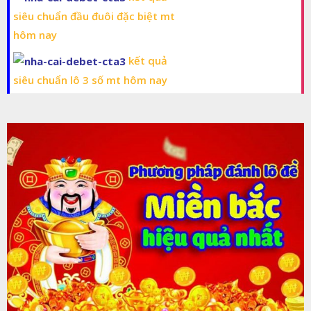
siêu chuẩn đầu đuôi đặc biệt mt
hôm nay
kết quả
siêu chuẩn lô 3 số mt hôm nay