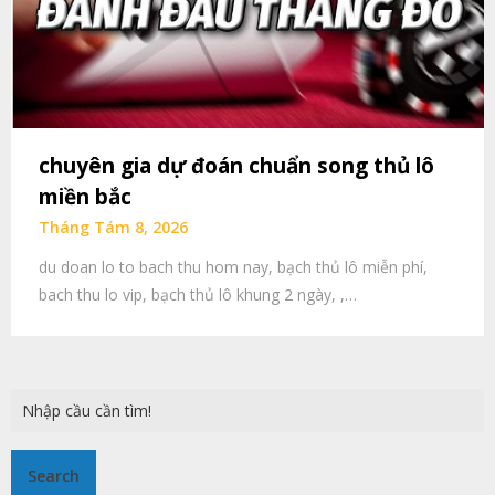
chuyên gia dự đoán chuẩn song thủ lô
miền bắc
Tháng Tám 8, 2026
du doan lo to bach thu hom nay, bạch thủ lô miễn phí,
bach thu lo vip, bạch thủ lô khung 2 ngày, ,…
Search