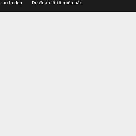
 cau lo dep
Dự đoán lô tô miền bắc