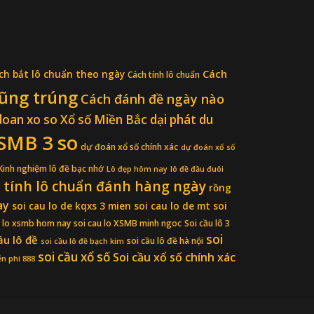
Cách
ch bắt lô chuẩn theo ngày
Cách tính lô chuẩn
cũng trúng
Cách đánh đề ngày nào
doan xo so Xổ số Miền Bắc dại phát
du
SMB 3 so
dự đoán xổ số chính xác
dự đoán xổ số
Kinh nghiệm lô đề bạc nhớ
Lô đẹp hôm nay
lô đề đầu đuôi
tính lô chuẩn đánh hàng ngày
rồng
ay
soi cau lo de kqxs 3 mien
soi cau lo de mt
soi
u lo xsmb hom nay
soi cau lo XSMB minh ngoc
Soi cầu lô 3
soi
ầu lô đề
soi cầu lô đề hà nội
soi cầu lô đề bạch kim
soi cầu xổ số
Soi cầu xổ số chính xác
ễn phí 888