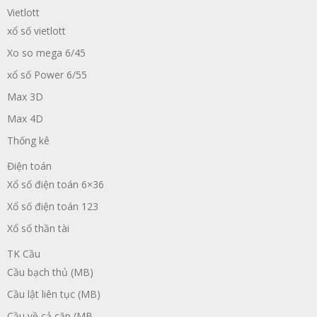
Vietlott
xổ số vietlott
Xo so mega 6/45
xổ số Power 6/55
Max 3D
Max 4D
Thống kê
Điện toán
Xổ số điện toán 6×36
Xổ số điện toán 123
Xổ số thần tài
TK Cầu
Cầu bạch thủ (MB)
Cầu lật liên tục (MB)
Cầu về cả cặp (MB