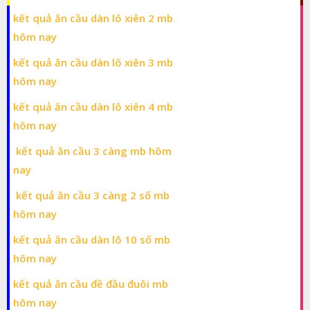
kết quả ăn cầu dàn lô xiên 2 mb
hôm nay
kết quả ăn cầu dàn lô xiên 3 mb
hôm nay
kết quả ăn cầu dàn lô xiên 4 mb
hôm nay
kết quả ăn cầu 3 càng mb hôm
nay
kết quả ăn cầu 3 càng 2 số mb
hôm nay
kết quả ăn cầu dàn lô 10 số mb
hôm nay
kết quả ăn cầu đề đầu đuôi mb
hôm nay