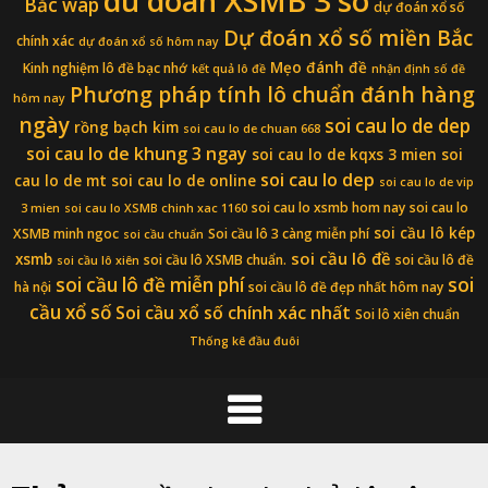
du doan XSMB 3 so
Bắc wap
dự đoán xổ số
Dự đoán xổ số miền Bắc
chính xác
dự đoán xổ số hôm nay
Mẹo đánh đề
Kinh nghiệm lô đề bạc nhớ
kết quả lô đề
nhận định số đề
Phương pháp tính lô chuẩn đánh hàng
hôm nay
ngày
soi cau lo de dep
rồng bạch kim
soi cau lo de chuan 668
soi cau lo de khung 3 ngay
soi cau lo de kqxs 3 mien
soi
soi cau lo dep
cau lo de mt
soi cau lo de online
soi cau lo de vip
soi cau lo xsmb hom nay
soi cau lo
3 mien
soi cau lo XSMB chinh xac 1160
soi cầu lô kép
XSMB minh ngoc
Soi cầu lô 3 càng miễn phí
soi cầu chuẩn
soi cầu lô đề
xsmb
soi cầu lô XSMB chuẩn.
soi cầu lô đề
soi cầu lô xiên
soi cầu lô đề miễn phí
soi
hà nội
soi cầu lô đề đẹp nhất hôm nay
cầu xổ số
Soi cầu xổ số chính xác nhất
Soi lô xiên chuẩn
Thống kê đầu đuôi