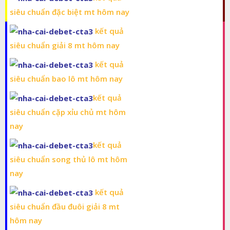
siêu chuẩn đặc biệt mt hôm nay
kết quả
siêu chuẩn giải 8 mt hôm nay
kết quả
siêu chuẩn bao lô mt hôm nay
kết quả
siêu chuẩn cặp xỉu chủ mt hôm
nay
kết quả
siêu chuẩn song thủ lô mt hôm
nay
kết quả
siêu chuẩn đầu đuôi giải 8 mt
hôm nay