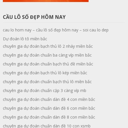
CẦU LÔ SỐ ĐẸP HÔM NAY
cau lo hom nay – cầu lô số đẹp hôm nay – soi cau lo dep
Dự đoán lô tô miền bắc
chuyên gia dự đoán bạch thủ lô 2 nháy miền bắc
chuyên gia dự đoán chuẩn ba càng víp miền bắc
chuyên gia dự đoán chuẩn bạch thủ đề miền bắc
chuyên gia dự đoán bạch thủ lô kép miền bắc
chuyên gia dự đoán chuẩn bạch thủ lô miền bắc
chuyên gia dự đoán chuẩn cặp 3 càng víp mb
chuyên gia dự đoán chuẩn dàn đề 4 con miền bắc
chuyên gia dự đoán chuẩn dàn đề 6 con miền bắc
chuyên gia dự đoán chuẩn dàn đề 8 con miền bắc
chuyên gia dự đoán chuẩn dàn đề 10 con xsmb