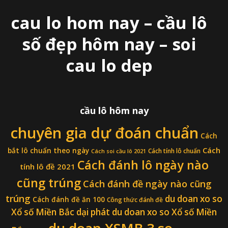
Skip
cau lo hom nay – cầu lô
to
content
số đẹp hôm nay – soi
cau lo dep
cầu lô hôm nay
chuyên gia dự đoán chuẩn
Cách
Cách
bắt lô chuẩn theo ngày
Cách tính lô chuẩn
Cách soi cầu lô 2021
Cách đánh lô ngày nào
tính lô đề 2021
cũng trúng
Cách đánh đề ngày nào cũng
trúng
du doan xo so
Cách đánh đề ăn 100
Công thức đánh đề
Xổ số Miền Bắc dại phát
du doan xo so Xổ số Miền