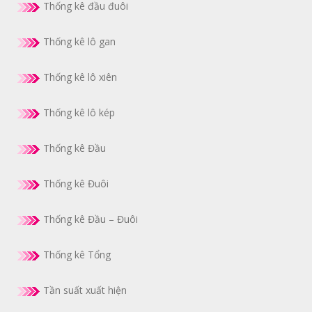
Thống kê đầu đuôi
Thống kê lô gan
Thống kê lô xiên
Thống kê lô kép
Thống kê Đầu
Thống kê Đuôi
Thống kê Đầu – Đuôi
Thống kê Tổng
Tần suất xuất hiện