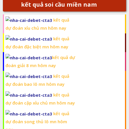
kết quả soi cầu miền nam
kết quả
dự đoán xỉu chủ mn hôm nay
kết quả
dự đoán đặc biệt mn hôm nay
kết quả dự
đoán giải 8 mn hôm nay
kết quả
dự đoán bao lô mn hôm nay
kết quả
dự đoán cặp xỉu chủ mn hôm nay
kết quả
dự đoán song thủ lô mn hôm