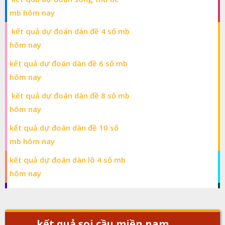
mb hôm nay
kết quả dự đoán dàn đề 4 số mb
hôm nay
kết quả dự đoán dàn đề 6 số mb
hôm nay
kết quả dự đoán dàn đề 8 số mb
hôm nay
kết quả dự đoán dàn đề 10 số
mb hôm nay
kết quả dự đoán dàn lô 4 số mb
hôm nay
kết quả soi cầu miền nam