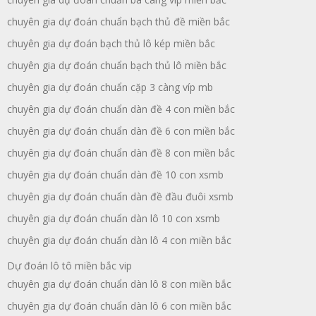
chuyên gia dự đoán chuẩn bạch thủ đề miền bắc
chuyên gia dự đoán bạch thủ lô kép miền bắc
chuyên gia dự đoán chuẩn bạch thủ lô miền bắc
chuyên gia dự đoán chuẩn cặp 3 càng víp mb
chuyên gia dự đoán chuẩn dàn đề 4 con miền bắc
chuyên gia dự đoán chuẩn dàn đề 6 con miền bắc
chuyên gia dự đoán chuẩn dàn đề 8 con miền bắc
chuyên gia dự đoán chuẩn dàn đề 10 con xsmb
chuyên gia dự đoán chuẩn dàn đề đầu đuôi xsmb
chuyên gia dự đoán chuẩn dàn lô 10 con xsmb
chuyên gia dự đoán chuẩn dàn lô 4 con miền bắc
Dự đoán lô tô miền bắc vip
chuyên gia dự đoán chuẩn dàn lô 8 con miền bắc
chuyên gia dự đoán chuẩn dàn lô 6 con miền bắc