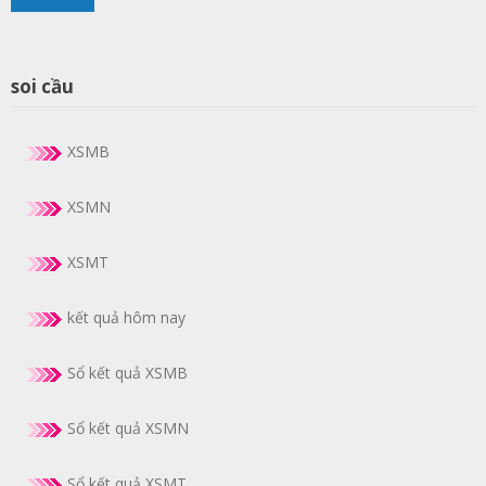
soi cầu
XSMB
XSMN
XSMT
kết quả hôm nay
Sổ kết quả XSMB
Sổ kết quả XSMN
Sổ kết quả XSMT