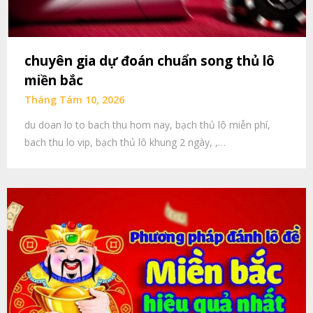
chuyên gia dự đoán chuẩn song thủ lô
miền bắc
Tháng Tám 10, 2026
du doan lo to bach thu hom nay, bạch thủ lô miễn phí,
bach thu lo vip, bạch thủ lô khung 2 ngày, ,…