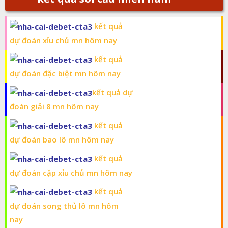
kết quả
dự đoán xỉu chủ mn hôm nay
kết quả
dự đoán đặc biệt mn hôm nay
kết quả dự
đoán giải 8 mn hôm nay
kết quả
dự đoán bao lô mn hôm nay
kết quả
dự đoán cặp xỉu chủ mn hôm nay
kết quả
dự đoán song thủ lô mn hôm
nay