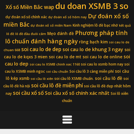
du doan XSMB 3 so
Xổ số Miền Bắc wap
Dự đoán xổ số
dự đoán xổ số chính xác
dự đoán xổ số hôm nay
miền Bắc
Kinh nghiệm lô đề bạc nhớ
dự đoán xổ số miền Nam
kết quả
Phương pháp tính
Mẹo đánh đề
lô đề
lô đề đầu đuôi câm
lô chuẩn đánh hàng ngày
rồng bạch kim
soi cau lo de
soi cau lo de dep
soi cau lo de khung 3 ngay
soi
chuan 668
soi
cau lo de kqxs 3 mien
soi cau lo de mt
soi cau lo de online
cau lo dep
soi cau lo xsmb hom nay
soi
soi cau lo XSMB chinh xac 1160
soi cầu
cau lo XSMB minh ngoc
Soi cầu lô 3 càng miễn phí
soi cầu chuẩn
soi cầu lô đề
lô kép xsmb
soi cầu lô XSMB chuẩn.
soi
soi cầu lô xiên
soi cầu lô đề miễn phí
cầu lô đề hà nội
soi cầu lô đề đẹp nhất hôm
soi cầu xổ số
Soi cầu xổ số chính xác nhất
nay
Soi lô xiên
chuẩn