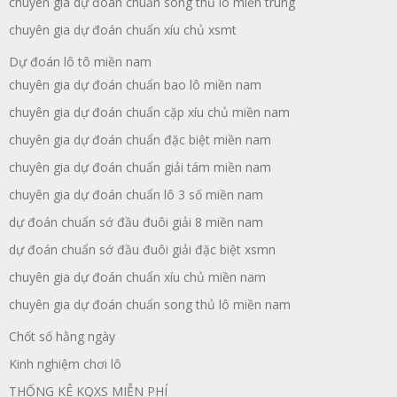
chuyên gia dự đoán chuẩn song thủ lô miền trung
chuyên gia dự đoán chuẩn xíu chủ xsmt
Dự đoán lô tô miền nam
chuyên gia dự đoán chuẩn bao lô miền nam
chuyên gia dự đoán chuẩn cặp xíu chủ miền nam
chuyên gia dự đoán chuẩn đặc biệt miền nam
chuyên gia dự đoán chuẩn giải tám miền nam
chuyên gia dự đoán chuẩn lô 3 số miền nam
dự đoán chuẩn sớ đầu đuôi giải 8 miền nam
dự đoán chuẩn sớ đầu đuôi giải đặc biệt xsmn
chuyên gia dự đoán chuẩn xíu chủ miền nam
chuyên gia dự đoán chuẩn song thủ lô miền nam
Chốt số hằng ngày
Kinh nghiệm chơi lô
THỐNG KÊ KQXS MIỄN PHÍ