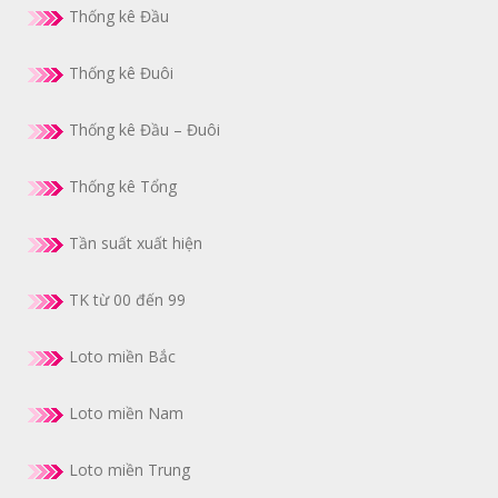
Thống kê Đầu
Thống kê Đuôi
Thống kê Đầu – Đuôi
Thống kê Tổng
Tần suất xuất hiện
TK từ 00 đến 99
Loto miền Bắc
Loto miền Nam
Loto miền Trung