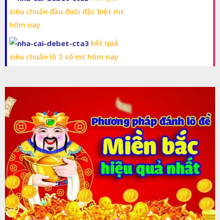
siêu chuẩn đầu đuôi đặc biệt mt
hôm nay
kết quả
siêu chuẩn lô 3 số mt hôm nay