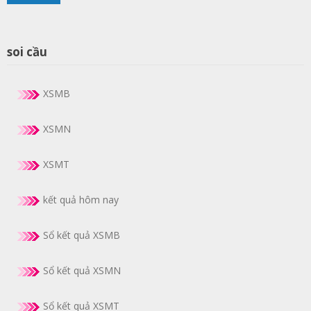
soi cầu
XSMB
XSMN
XSMT
kết quả hôm nay
Sổ kết quả XSMB
Sổ kết quả XSMN
Sổ kết quả XSMT