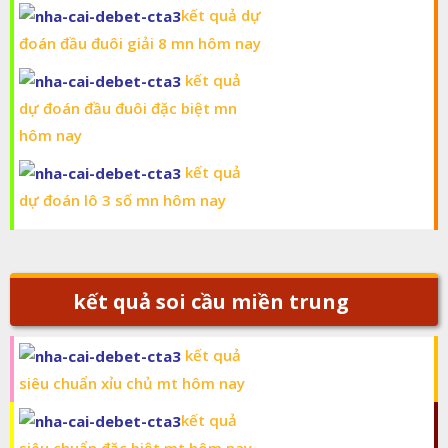
kết quả dự
đoán đầu đuôi giải 8 mn hôm nay
kết quả
dự đoán đầu đuôi đặc biệt mn
hôm nay
kết quả
dự đoán lô 3 số mn hôm nay
kết quả soi cầu miền trung
kết quả
siêu chuẩn xỉu chủ mt hôm nay
kết quả
siêu chuẩn đặc biệt mt hôm nay