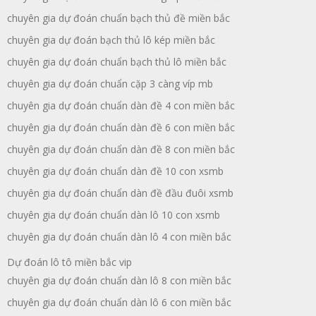
chuyên gia dự đoán chuẩn bạch thủ đề miền bắc
chuyên gia dự đoán bạch thủ lô kép miền bắc
chuyên gia dự đoán chuẩn bạch thủ lô miền bắc
chuyên gia dự đoán chuẩn cặp 3 càng víp mb
chuyên gia dự đoán chuẩn dàn đề 4 con miền bắc
chuyên gia dự đoán chuẩn dàn đề 6 con miền bắc
chuyên gia dự đoán chuẩn dàn đề 8 con miền bắc
chuyên gia dự đoán chuẩn dàn đề 10 con xsmb
chuyên gia dự đoán chuẩn dàn đề đầu đuôi xsmb
chuyên gia dự đoán chuẩn dàn lô 10 con xsmb
chuyên gia dự đoán chuẩn dàn lô 4 con miền bắc
Dự đoán lô tô miền bắc vip
chuyên gia dự đoán chuẩn dàn lô 8 con miền bắc
chuyên gia dự đoán chuẩn dàn lô 6 con miền bắc