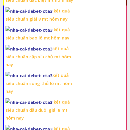
kết quả
siêu chuẩn giải 8 mt hôm nay
kết quả
siêu chuẩn bao lô mt hôm nay
kết quả
siêu chuẩn cặp xỉu chủ mt hôm
nay
kết quả
siêu chuẩn song thủ lô mt hôm
nay
kết quả
siêu chuẩn đầu đuôi giải 8 mt
hôm nay
kết quả