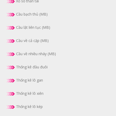
Xổ số thần tài
Cầu bạch thủ (MB)
Cầu lật liên tục (MB)
Cầu về cả cặp (MB)
Cầu về nhiều nháy (MB)
Thống kê đầu đuôi
Thống kê lô gan
Thống kê lô xiên
Thống kê lô kép