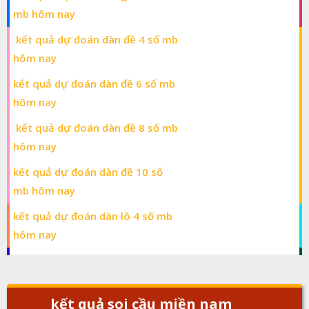
mb hôm nay
kết quả dự đoán dàn đề 4 số mb
hôm nay
kết quả dự đoán dàn đề 6 số mb
hôm nay
kết quả dự đoán dàn đề 8 số mb
hôm nay
kết quả dự đoán dàn đề 10 số
mb hôm nay
kết quả dự đoán dàn lô 4 số mb
hôm nay
kết quả soi cầu miền nam