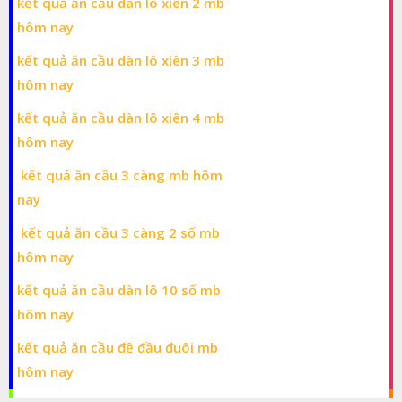
kết quả ăn cầu dàn lô xiên 2 mb
hôm nay
kết quả ăn cầu dàn lô xiên 3 mb
hôm nay
kết quả ăn cầu dàn lô xiên 4 mb
hôm nay
kết quả ăn cầu 3 càng mb hôm
nay
kết quả ăn cầu 3 càng 2 số mb
hôm nay
kết quả ăn cầu dàn lô 10 số mb
hôm nay
kết quả ăn cầu đề đầu đuôi mb
hôm nay