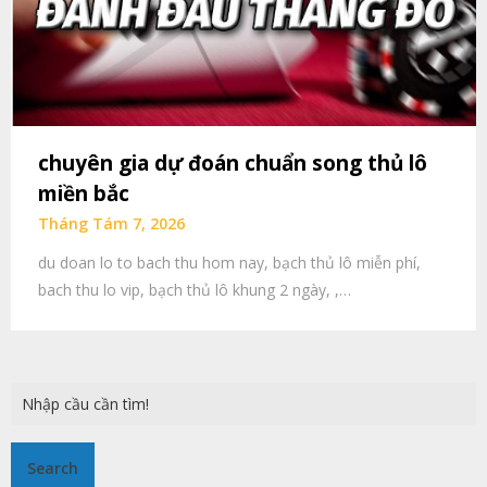
chuyên gia dự đoán chuẩn song thủ lô
miền bắc
Tháng Tám 7, 2026
du doan lo to bach thu hom nay, bạch thủ lô miễn phí,
bach thu lo vip, bạch thủ lô khung 2 ngày, ,…
Search