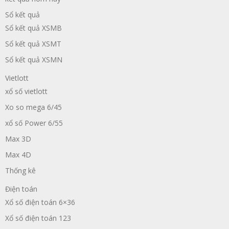
Sổ kết quả
Sổ kết quả XSMB
Sổ kết quả XSMT
Sổ kết quả XSMN
Vietlott
xổ số vietlott
Xo so mega 6/45
xổ số Power 6/55
Max 3D
Max 4D
Thống kê
Điện toán
Xổ số điện toán 6×36
Xổ số điện toán 123