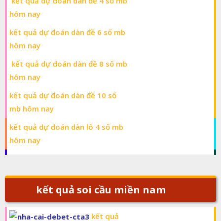
kết quả dự đoán dàn đề 4 số mb
hôm nay
kết quả dự đoán dàn đề 6 số mb
hôm nay
kết quả dự đoán dàn đề 8 số mb
hôm nay
kết quả dự đoán dàn đề 10 số
mb hôm nay
kết quả dự đoán dàn lô 4 số mb
hôm nay
kết quả soi cầu miền nam
kết quả