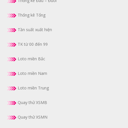
Thống kê Đầu – Đuôi
Thống kê Tổng
Tần suất xuất hiện
TK từ 00 đến 99
Loto miền Bắc
Loto miền Nam
Loto miền Trung
Quay thử XSMB
Quay thử XSMN