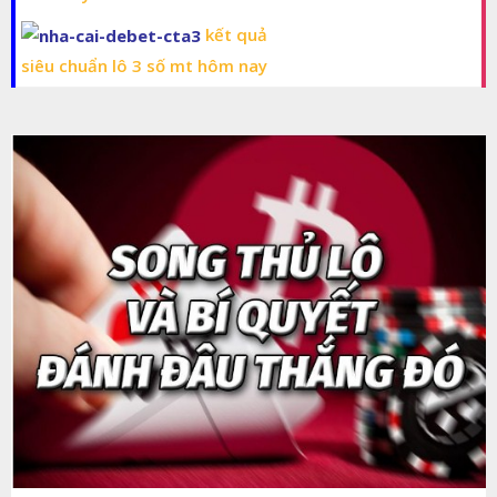
kết quả
siêu chuẩn lô 3 số mt hôm nay