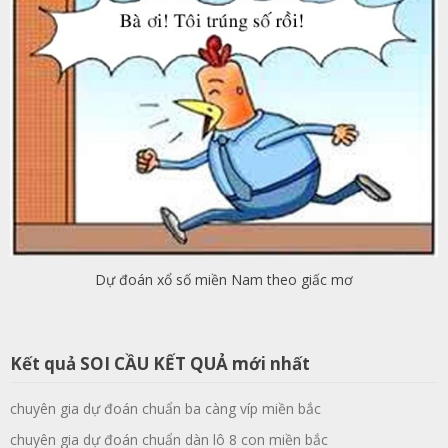
Dự đoán xổ số miền Nam theo giấc mơ
Kết quả SOI CẦU KẾT QUẢ mới nhất
chuyên gia dự đoán chuẩn ba càng víp miền bắc
chuyên gia dự đoán chuẩn dàn lô 8 con miền bắc