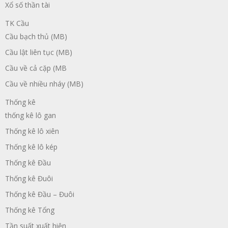
Xổ số thần tài
TK Cầu
Cầu bạch thủ (MB)
Cầu lật liên tục (MB)
Cầu về cả cặp (MB
Cầu về nhiều nháy (MB)
Thống kê
thống kê lô gan
Thống kê lô xiên
Thống kê lô kép
Thống kê Đầu
Thống kê Đuôi
Thống kê Đầu – Đuôi
Thống kê Tổng
Tần suất xuất hiện