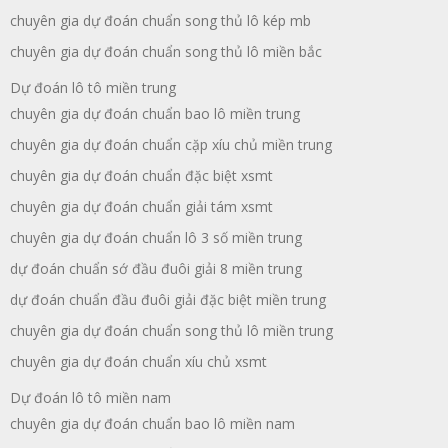
chuyên gia dự đoán chuẩn song thủ lô kép mb
chuyên gia dự đoán chuẩn song thủ lô miền bắc
Dự đoán lô tô miền trung
chuyên gia dự đoán chuẩn bao lô miền trung
chuyên gia dự đoán chuẩn cặp xíu chủ miền trung
chuyên gia dự đoán chuẩn đặc biệt xsmt
chuyên gia dự đoán chuẩn giải tám xsmt
chuyên gia dự đoán chuẩn lô 3 số miền trung
dự đoán chuẩn sớ đầu đuôi giải 8 miền trung
dự đoán chuẩn đầu đuôi giải đặc biệt miền trung
chuyên gia dự đoán chuẩn song thủ lô miền trung
chuyên gia dự đoán chuẩn xíu chủ xsmt
Dự đoán lô tô miền nam
chuyên gia dự đoán chuẩn bao lô miền nam