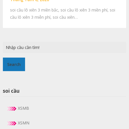
soi cầu lô xiên 3 miền bắc, soi cầu lô xiên 3 miền phí, soi
cầu lô xiên 3 miễn phí, soi cầu xiên…
Search
soi cầu
XSMB
XSMN