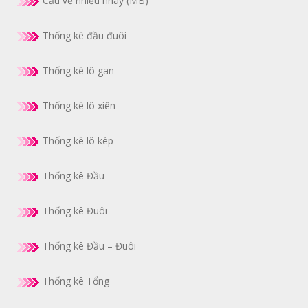
Cầu về nhiều nháy (MB)
Thống kê đầu đuôi
Thống kê lô gan
Thống kê lô xiên
Thống kê lô kép
Thống kê Đầu
Thống kê Đuôi
Thống kê Đầu – Đuôi
Thống kê Tổng