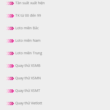
Tần suất xuất hiện
TK từ 00 đến 99
Loto miền Bắc
Loto miền Nam
Loto miền Trung
Quay thử XSMB
Quay thử XSMN
Quay thử XSMT
Quay thử Vietlott