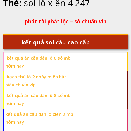
Thẻ:
soi lô xiên 4 247
phát tài phát lộc – sô chuẩn vip
kết quả soi cầu cao cấp
kết quả ăn cầu dàn lô 6 số mb
hôm nay
bạch thủ lô 2 nháy miền bắc
siêu chuẩn víp
kết quả ăn cầu dàn lô 8 số mb
hôm nay
kết quả ăn cầu dàn lô xiên 2 mb
hôm nay