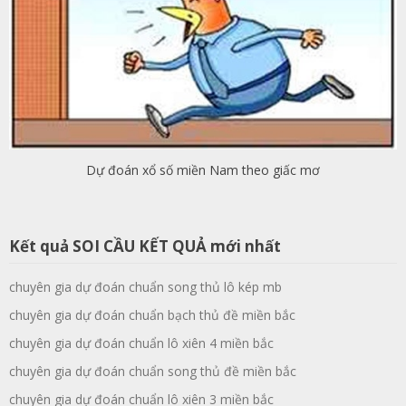
Dự đoán xổ số miền Nam theo giấc mơ
Kết quả SOI CẦU KẾT QUẢ mới nhất
chuyên gia dự đoán chuẩn song thủ lô kép mb
chuyên gia dự đoán chuẩn bạch thủ đề miền bắc
chuyên gia dự đoán chuẩn lô xiên 4 miền bắc
chuyên gia dự đoán chuẩn song thủ đề miền bắc
chuyên gia dự đoán chuẩn lô xiên 3 miền bắc