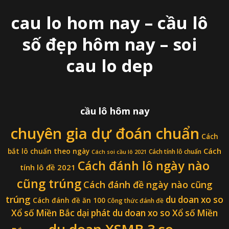
Skip
cau lo hom nay – cầu lô
to
content
số đẹp hôm nay – soi
cau lo dep
cầu lô hôm nay
chuyên gia dự đoán chuẩn
Cách
Cách
bắt lô chuẩn theo ngày
Cách tính lô chuẩn
Cách soi cầu lô 2021
Cách đánh lô ngày nào
tính lô đề 2021
cũng trúng
Cách đánh đề ngày nào cũng
trúng
du doan xo so
Cách đánh đề ăn 100
Công thức đánh đề
Xổ số Miền Bắc dại phát
du doan xo so Xổ số Miền