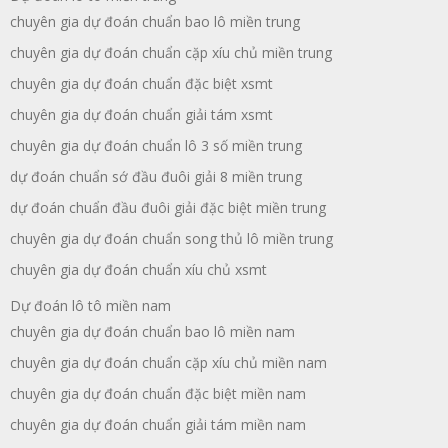
chuyên gia dự đoán chuẩn bao lô miền trung
chuyên gia dự đoán chuẩn cặp xíu chủ miền trung
chuyên gia dự đoán chuẩn đặc biệt xsmt
chuyên gia dự đoán chuẩn giải tám xsmt
chuyên gia dự đoán chuẩn lô 3 số miền trung
dự đoán chuẩn sớ đầu đuôi giải 8 miền trung
dự đoán chuẩn đầu đuôi giải đặc biệt miền trung
chuyên gia dự đoán chuẩn song thủ lô miền trung
chuyên gia dự đoán chuẩn xíu chủ xsmt
Dự đoán lô tô miền nam
chuyên gia dự đoán chuẩn bao lô miền nam
chuyên gia dự đoán chuẩn cặp xíu chủ miền nam
chuyên gia dự đoán chuẩn đặc biệt miền nam
chuyên gia dự đoán chuẩn giải tám miền nam