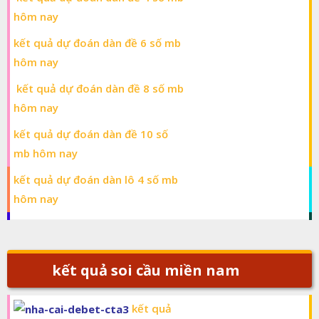
hôm nay
kết quả dự đoán dàn đề 6 số mb
hôm nay
kết quả dự đoán dàn đề 8 số mb
hôm nay
kết quả dự đoán dàn đề 10 số
mb hôm nay
kết quả dự đoán dàn lô 4 số mb
hôm nay
kết quả soi cầu miền nam
kết quả