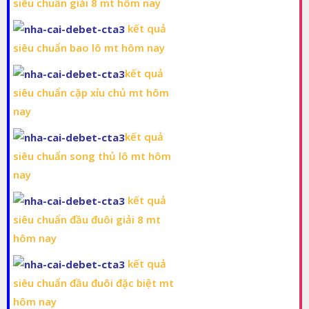
siêu chuẩn giải 8 mt hôm nay
kết quả
siêu chuẩn bao lô mt hôm nay
kết quả
siêu chuẩn cặp xỉu chủ mt hôm
nay
kết quả
siêu chuẩn song thủ lô mt hôm
nay
kết quả
siêu chuẩn đầu đuôi giải 8 mt
hôm nay
kết quả
siêu chuẩn đầu đuôi đặc biệt mt
hôm nay