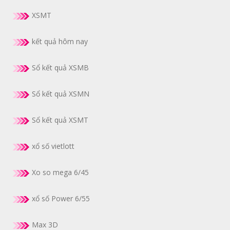
XSMT
kết quả hôm nay
Sổ kết quả XSMB
Sổ kết quả XSMN
Sổ kết quả XSMT
xổ số vietlott
Xo so mega 6/45
xổ số Power 6/55
Max 3D