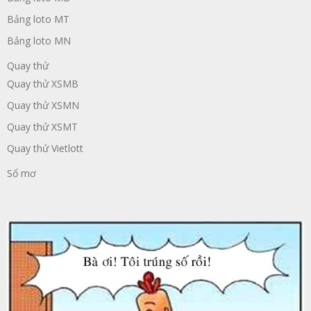
Bảng loto MT
Bảng loto MN
Quay thử
Quay thử XSMB
Quay thử XSMN
Quay thử XSMT
Quay thử Vietlott
Sổ mơ