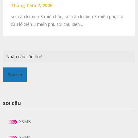
Tháng Tám 7, 2026
soi cầu lô xiên 3 miền bắc, soi cầu lô xiên 3 miền phí, soi
cầu lô xiên 3 miễn phí, soi cầu xiên…
Search
soi cầu
XSMB
XSMN