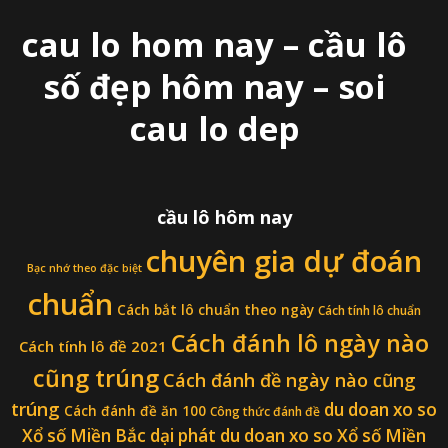
Skip
cau lo hom nay – cầu lô
to
content
số đẹp hôm nay – soi
cau lo dep
cầu lô hôm nay
chuyên gia dự đoán
Bạc nhớ theo đặc biệt
chuẩn
Cách bắt lô chuẩn theo ngày
Cách tính lô chuẩn
Cách đánh lô ngày nào
Cách tính lô đề 2021
cũng trúng
Cách đánh đề ngày nào cũng
trúng
du doan xo so
Cách đánh đề ăn 100
Công thức đánh đề
Xổ số Miền Bắc dại phát
du doan xo so Xổ số Miền