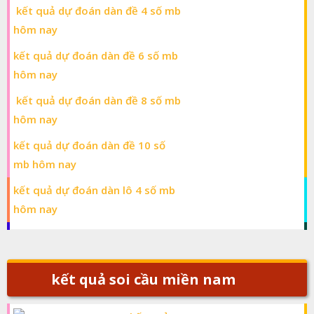
kết quả dự đoán dàn đề 4 số mb
hôm nay
kết quả dự đoán dàn đề 6 số mb
hôm nay
kết quả dự đoán dàn đề 8 số mb
hôm nay
kết quả dự đoán dàn đề 10 số
mb hôm nay
kết quả dự đoán dàn lô 4 số mb
hôm nay
kết quả soi cầu miền nam