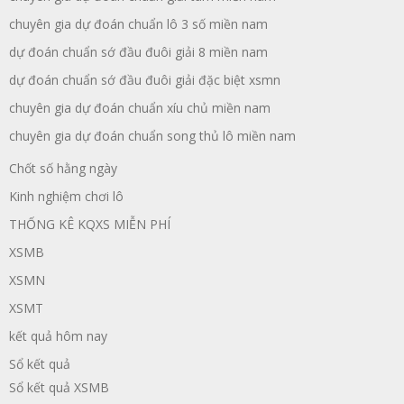
chuyên gia dự đoán chuẩn lô 3 số miền nam
dự đoán chuẩn sớ đầu đuôi giải 8 miền nam
dự đoán chuẩn sớ đầu đuôi giải đặc biệt xsmn
chuyên gia dự đoán chuẩn xíu chủ miền nam
chuyên gia dự đoán chuẩn song thủ lô miền nam
Chốt số hằng ngày
Kinh nghiệm chơi lô
THỐNG KÊ KQXS MIỄN PHÍ
XSMB
XSMN
XSMT
kết quả hôm nay
Sổ kết quả
Sổ kết quả XSMB