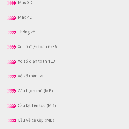
Max 3D
Max 4D
Thống kê
Xổ số điện toán 6x36
Xổ số điện toán 123
Xổ số thần tài
Cầu bạch thủ (MB)
Cầu lật liên tục (MB)
Cầu về cả cặp (MB)