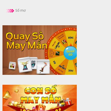
Sổ mơ