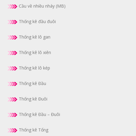
Cầu về nhiều nháy (MB)
Thống kê đầu đuôi
Thống kê lô gan
Thống kê lô xiên
Thống kê lô kép
Thống kê Đầu
Thống kê Đuôi
Thống kê Đầu – Đuôi
Thống kê Tổng