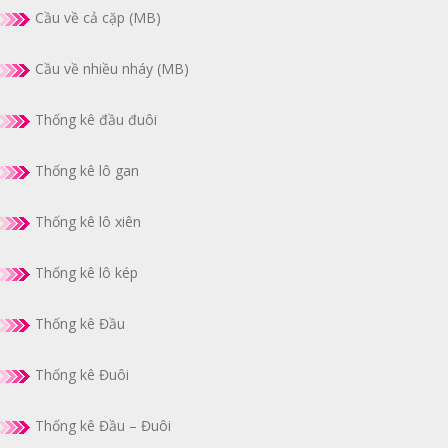
Cầu về cả cặp (MB)
Cầu về nhiều nháy (MB)
Thống kê đầu đuôi
Thống kê lô gan
Thống kê lô xiên
Thống kê lô kép
Thống kê Đầu
Thống kê Đuôi
Thống kê Đầu – Đuôi