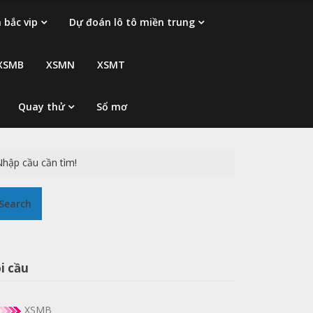
 bắc vip
Dự đoán lô tô miền trung
XSMB
XSMN
XSMT
Quay thử
Sổ mơ
Search
i cầu
XSMB