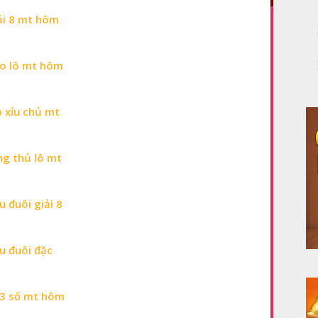
ải 8 mt hôm
ao lô mt hôm
p xỉu chủ mt
ng thủ lô mt
u đuôi giải 8
u đuôi đặc
 3 số mt hôm