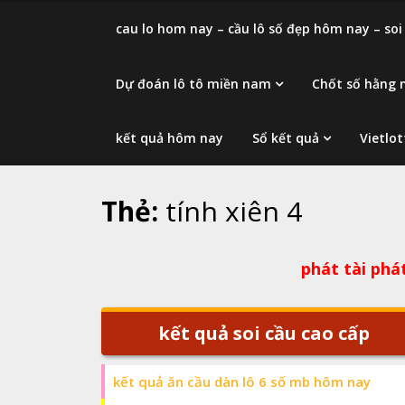
cau lo hom nay – cầu lô số đẹp hôm nay – soi
Dự đoán lô tô miền nam
Chốt số hằng 
kết quả hôm nay
Sổ kết quả
Vietlot
Thẻ:
tính xiên 4
phát tài phát
kết quả soi cầu cao cấp
kết quả ăn cầu dàn lô 6 số mb hôm nay