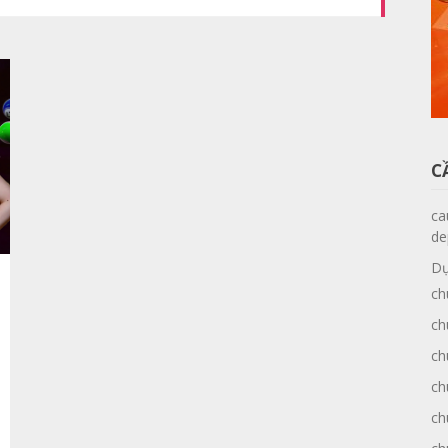
C
ca
de
Dự
ch
ch
ch
ch
ch