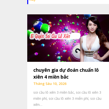
chuyên gia dự đoán chuẩn lô
xiên 4 miền bắc
Tháng Sáu 10, 2026
soi cầu lô xiên 3 miền bắc, soi cầu lô xiên 3
miền phí, soi cầu lô xiên 3 miễn phí, soi cầu
xiên…