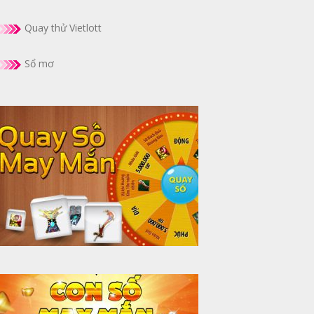
Quay thử Vietlott
Sổ mơ