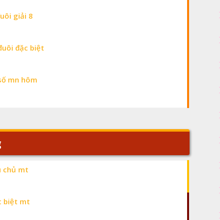
ôi giải 8
uôi đặc biệt
 số mn hôm
g
u chủ mt
c biệt mt