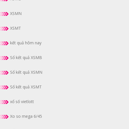
XSMN
XSMT
kết quả hôm nay
Sổ kết quả XSMB
Sổ kết quả XSMN
Sổ kết quả XSMT
xổ số vietlott
Xo so mega 6/45