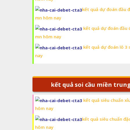
kết quả dự đoán đầu đu
mn hôm nay
kết quả dự đoán đầu đ
mn hôm nay
kết quả dự đoán lô 3
nay
kết quả soi cầu miền trun
kết quả siêu chuẩn xỉ
hôm nay
kết quả siêu chuẩn đặ
hôm nay