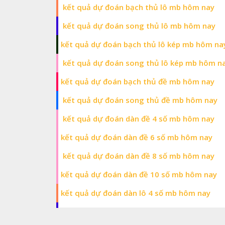
kết quả dự đoán bạch thủ lô mb hôm nay
kết quả dự đoán song thủ lô mb hôm nay
kết quả dự đoán bạch thủ lô kép mb hôm na
kết quả dự đoán song thủ lô kép mb hôm n
kết quả dự đoán bạch thủ đề mb hôm nay
kết quả dự đoán song thủ đề mb hôm nay
kết quả dự đoán dàn đề 4 số mb hôm nay
kết quả dự đoán dàn đề 6 số mb hôm nay
kết quả dự đoán dàn đề 8 số mb hôm nay
kết quả dự đoán dàn đề 10 số mb hôm nay
kết quả dự đoán dàn lô 4 số mb hôm nay