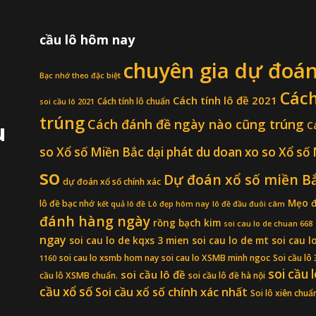
cầu lô hôm nay
chuyên gia dự đoá
Bạc nhớ theo đặc biệt
Cách
Cách tính lô đề 2021
Cách tính lô chuẩn
soi cầu lô 2021
trúng
Cách đánh đề ngày nào cũng trúng
u
C
so Xổ số Miền Bắc dại phát
du doan xo so Xổ số
so
Dự đoán xổ số miền B
dự đoán xổ số chính xác
Mẹo 
lô đề bạc nhớ
kết quả lô đề
Lô đẹp hôm nay
lô đề đầu đuôi câm
đánh hàng ngày
rồng bạch kim
soi cau lo de chuan 668
ngay
soi cau lo de kqxs 3 mien
soi cau lo de mt
soi cau l
soi cau lo xsmb hom nay
soi cau lo XSMB minh ngoc
Soi cầu lô
1160
soi cầu 
soi cầu lô đề
cầu lô XSMB chuẩn.
soi cầu lô đề hà nội
cầu xổ số
Soi cầu xổ số chính xác nhất
Soi lô xiên chuẩ