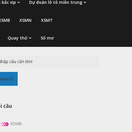
 bắc vip
Dự đoán lô tô miền trung
XSMB
XSMN
XSMT
Quay thử
Sổ mơ
Search
i cầu
XSMB