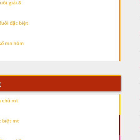
ôi giải 8
uôi đặc biệt
 số mn hôm
g
u chủ mt
c biệt mt