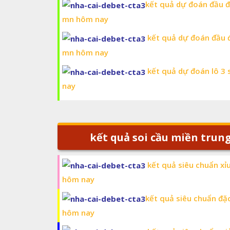
kết quả dự đoán đầu đu
mn hôm nay
kết quả dự đoán đầu đ
mn hôm nay
kết quả dự đoán lô 3
nay
kết quả soi cầu miền trun
kết quả siêu chuẩn xỉ
hôm nay
kết quả siêu chuẩn đặ
hôm nay