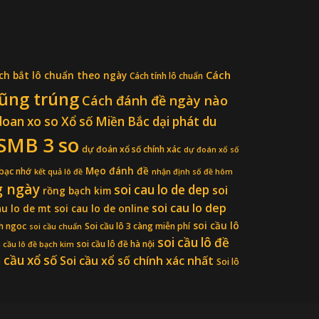
Cách
ch bắt lô chuẩn theo ngày
Cách tính lô chuẩn
cũng trúng
Cách đánh đề ngày nào
doan xo so Xổ số Miền Bắc dại phát
du
SMB 3 so
dự đoán xổ số chính xác
dự đoán xổ số
Mẹo đánh đề
 bạc nhớ
kết quả lô đề
nhận định số đề hôm
g ngày
soi cau lo de dep
soi
rồng bạch kim
soi cau lo dep
au lo de mt
soi cau lo de online
soi cầu lô
nh ngoc
Soi cầu lô 3 càng miễn phí
soi cầu chuẩn
soi cầu lô đề
soi cầu lô đề hà nội
i cầu lô đề bạch kim
i cầu xổ số
Soi cầu xổ số chính xác nhất
Soi lô