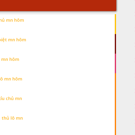
chủ mn hôm
biệt mn hôm
 8 mn hôm
 lô mn hôm
xỉu chủ mn
 thủ lô mn