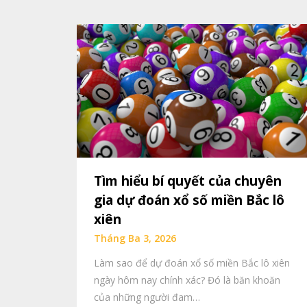
Tìm hiểu bí quyết của chuyên
gia dự đoán xổ số miền Bắc lô
xiên
Tháng Ba 3, 2026
Làm sao để dự đoán xổ số miền Bắc lô xiên
ngày hôm nay chính xác? Đó là băn khoăn
của những người đam…