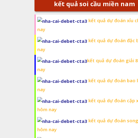
kết quả soi cầu miền nam
kết quả dự đoán xỉu 
nay
kết quả dự đoán đặc 
nay
kết quả dự đoán giải
nay
kết quả dự đoán bao
nay
kết quả dự đoán cặp 
hôm nay
kết quả dự đoán song
hôm nay