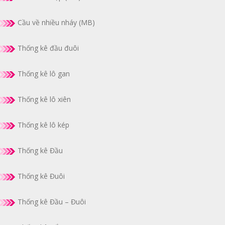
Cầu về nhiều nháy (MB)
Thống kê đầu đuôi
Thống kê lô gan
Thống kê lô xiên
Thống kê lô kép
Thống kê Đầu
Thống kê Đuôi
Thống kê Đầu – Đuôi