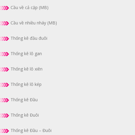
Cầu về cả cặp (MB)
Cầu về nhiều nháy (MB)
Thống kê đầu đuôi
Thống kê lô gan
Thống kê lô xiên
Thống kê lô kép
Thống kê Đầu
Thống kê Đuôi
Thống kê Đầu – Đuôi