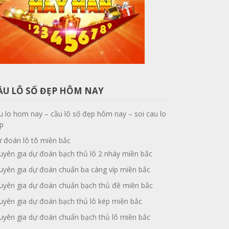
ẦU LÔ SỐ ĐẸP HÔM NAY
u lo hom nay – cầu lô số đẹp hôm nay – soi cau lo
p
 đoán lô tô miền bắc
uyên gia dự đoán bạch thủ lô 2 nháy miền bắc
uyên gia dự đoán chuẩn ba càng víp miền bắc
uyên gia dự đoán chuẩn bạch thủ đề miền bắc
uyên gia dự đoán bạch thủ lô kép miền bắc
uyên gia dự đoán chuẩn bạch thủ lô miền bắc