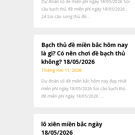
Dự đoán số de miễn phí ngày 18/05/2026 Soi
cầu bạch thủ đề miễn phí ngày 18/05/2026 :
24 Soi cầu song thủ đề…
Bạch thủ đề miền bắc hôm nay
là gì? Có nên chơi đề bạch thủ
không? 18/05/2026
Tháng Hai 11, 2026
Dự đoán số đề miền bắc hôm nay đẹp nhất
miễn phí ngày 18/05/2026 Soi cầu bạch thủ
đề miễn phí ngày 18/05/2026 :…
lô xiên miền bắc ngày
18/05/2026