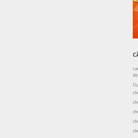
C
ca
de
Dự
ch
ch
ch
ch
ch