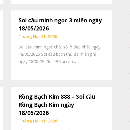
Soi cầu minh ngọc 3 miền ngày
18/05/2026
Tháng Hai 11, 2026
Soi cầu minh ngọc chốt số lô đẹp nhất ngày
18/05/2026 Soi cầu bạch thủ đề miễn phí
ngày 18/05/2026 : 69 Soi cầu…
Rồng Bạch Kim 888 – Soi cầu
Rồng Bạch Kim ngày
18/05/2026
Tháng Hai 11, 2026