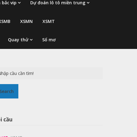
 bắc vip
Dự đoán lô tô miền trung
XSMB
XSMN
XSMT
Quay thử
Sổ mơ
Search
i cầu