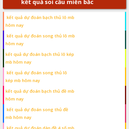
kết quả soi cầu miền bắc
kết quả dự đoán bạch thủ lô mb
hôm nay
kết quả dự đoán song thủ lô mb
hôm nay
kết quả dự đoán bạch thủ lô kép
mb hôm nay
kết quả dự đoán song thủ lô
kép mb hôm nay
kết quả dự đoán bạch thủ đề mb
hôm nay
kết quả dự đoán song thủ đề
mb hôm nay
kết quả dự đoán dàn đề 4 số mb