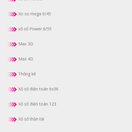
Xo so mega 6/45
xổ số Power 6/55
Max 3D
Max 4D
Thống kê
Xổ số điện toán 6x36
Xổ số điện toán 123
Xổ số thần tài