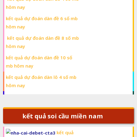
hôm nay
kết quả dự đoán dàn đề 6 số mb
hôm nay
kết quả dự đoán dàn đề 8 số mb
hôm nay
kết quả dự đoán dàn đề 10 số
mb hôm nay
kết quả dự đoán dàn lô 4 số mb
hôm nay
kết quả soi cầu miền nam
kết quả