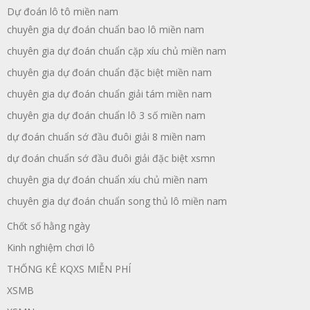
Dự đoán lô tô miền nam
chuyên gia dự đoán chuẩn bao lô miền nam
chuyên gia dự đoán chuẩn cặp xíu chủ miền nam
chuyên gia dự đoán chuẩn đặc biệt miền nam
chuyên gia dự đoán chuẩn giải tám miền nam
chuyên gia dự đoán chuẩn lô 3 số miền nam
dự đoán chuẩn sớ đầu đuôi giải 8 miền nam
dự đoán chuẩn sớ đầu đuôi giải đặc biệt xsmn
chuyên gia dự đoán chuẩn xíu chủ miền nam
chuyên gia dự đoán chuẩn song thủ lô miền nam
Chốt số hằng ngày
Kinh nghiệm chơi lô
THỐNG KÊ KQXS MIỄN PHÍ
XSMB