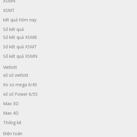
XSMN
XSMT
kết quả hôm nay
Sổ kết quả
Sổ kết quả XSMB
Sổ kết quả XSMT
Sổ kết quả XSMN
Vietlott
xổ số vietlott
Xo so mega 6/45
xổ số Power 6/55
Max 3D
Max 4D
Thống kê
Điện toán