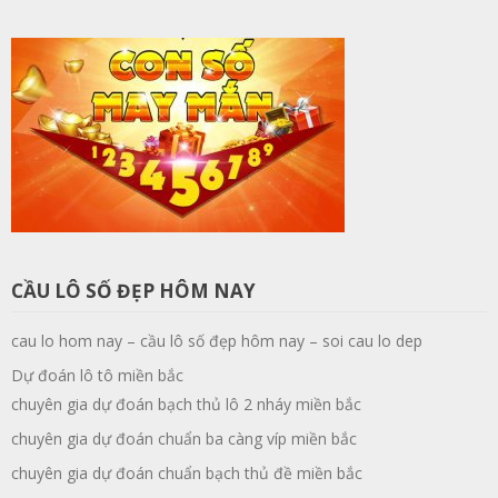
CẦU LÔ SỐ ĐẸP HÔM NAY
cau lo hom nay – cầu lô số đẹp hôm nay – soi cau lo dep
Dự đoán lô tô miền bắc
chuyên gia dự đoán bạch thủ lô 2 nháy miền bắc
chuyên gia dự đoán chuẩn ba càng víp miền bắc
chuyên gia dự đoán chuẩn bạch thủ đề miền bắc