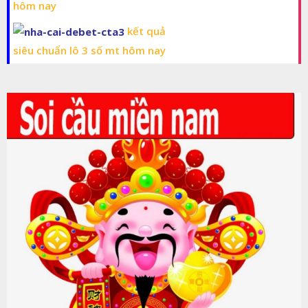
hôm nay
kết quả
siêu chuẩn lô 3 số mt hôm nay