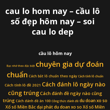
Skip
cau lo hom nay – cầu lô
to
content
số đẹp hôm nay – soi
cau lo dep
cầu lô hôm nay
chuyên gia dự đoán
Bạc nhớ theo đặc biệt
chuẩn
Cách bắt lô chuẩn theo ngày
Cách tính lô chuẩn
Cách đánh lô ngày nào
Cách tính lô đề 2021
cũng trúng
Cách đánh đề ngày nào cũng
trúng
du doan xo so
Cách đánh đề ăn 100
Công thức đánh đề
Xổ số Miền Bắc dại phát
du doan xo so Xổ số Miền