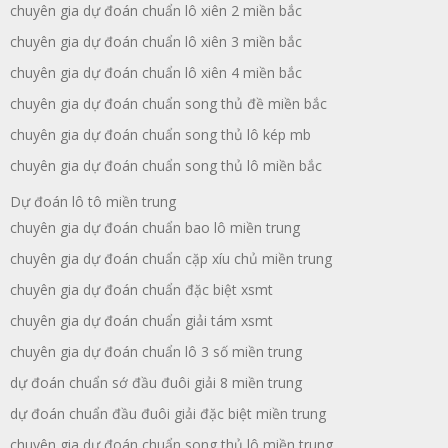
chuyên gia dự đoán chuẩn lô xiên 2 miền bắc
chuyên gia dự đoán chuẩn lô xiên 3 miền bắc
chuyên gia dự đoán chuẩn lô xiên 4 miền bắc
chuyên gia dự đoán chuẩn song thủ đề miền bắc
chuyên gia dự đoán chuẩn song thủ lô kép mb
chuyên gia dự đoán chuẩn song thủ lô miền bắc
Dự đoán lô tô miền trung
chuyên gia dự đoán chuẩn bao lô miền trung
chuyên gia dự đoán chuẩn cặp xíu chủ miền trung
chuyên gia dự đoán chuẩn đặc biệt xsmt
chuyên gia dự đoán chuẩn giải tám xsmt
chuyên gia dự đoán chuẩn lô 3 số miền trung
dự đoán chuẩn sớ đầu đuôi giải 8 miền trung
dự đoán chuẩn đầu đuôi giải đặc biệt miền trung
chuyên gia dự đoán chuẩn song thủ lô miền trung