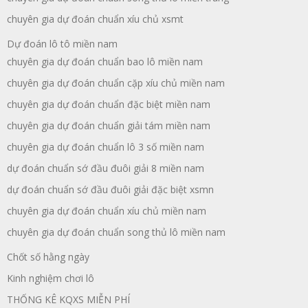
chuyên gia dự đoán chuẩn xíu chủ xsmt
Dự đoán lô tô miền nam
chuyên gia dự đoán chuẩn bao lô miền nam
chuyên gia dự đoán chuẩn cặp xíu chủ miền nam
chuyên gia dự đoán chuẩn đặc biệt miền nam
chuyên gia dự đoán chuẩn giải tám miền nam
chuyên gia dự đoán chuẩn lô 3 số miền nam
dự đoán chuẩn sớ đầu đuôi giải 8 miền nam
dự đoán chuẩn sớ đầu đuôi giải đặc biệt xsmn
chuyên gia dự đoán chuẩn xíu chủ miền nam
chuyên gia dự đoán chuẩn song thủ lô miền nam
Chốt số hằng ngày
Kinh nghiệm chơi lô
THỐNG KÊ KQXS MIỄN PHÍ