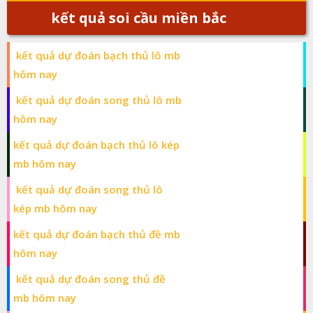
kết quả soi cầu miền bắc
kết quả dự đoán bạch thủ lô mb
hôm nay
kết quả dự đoán song thủ lô mb
hôm nay
kết quả dự đoán bạch thủ lô kép
mb hôm nay
kết quả dự đoán song thủ lô
kép mb hôm nay
kết quả dự đoán bạch thủ đề mb
hôm nay
kết quả dự đoán song thủ đề
mb hôm nay