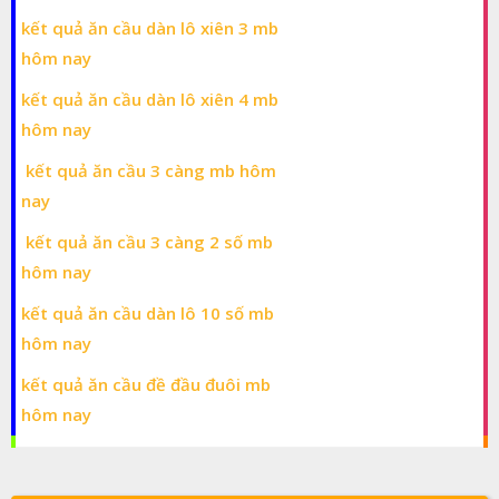
kết quả ăn cầu dàn lô xiên 3 mb
hôm nay
kết quả ăn cầu dàn lô xiên 4 mb
hôm nay
kết quả ăn cầu 3 càng mb hôm
nay
kết quả ăn cầu 3 càng 2 số mb
hôm nay
kết quả ăn cầu dàn lô 10 số mb
hôm nay
kết quả ăn cầu đề đầu đuôi mb
hôm nay