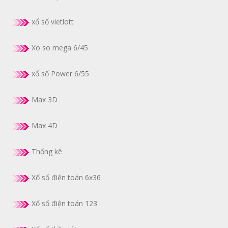
xổ số vietlott
Xo so mega 6/45
xổ số Power 6/55
Max 3D
Max 4D
Thống kê
Xổ số điện toán 6x36
Xổ số điện toán 123