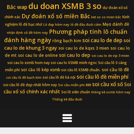
du doan XSMB 3 so
Bắc wap
dự đoán xổ số
Dự đoán xổ số miền Bắc
chính xác
Kinh
ket xo so mien bắc
Mẹo đánh đề
nghiệm lô đề bạc nhớ
Lô đẹp hôm nay
lô đề đầu đuôi câm
Phương pháp tính lô chuẩn
nhận định số đề hôm nay
đánh hàng ngày
soi cau lo de dep
soi
rồng bạch kim
cau lo de khung 3 ngay
soi cau lo de kqxs 3 mien
soi cau lo
soi cau lo dep
de mt
soi cau lo de online
soi cau lo de vip 3 mien
soi cau lo xsmb hom nay
soi cau lo XSMB minh ngoc
Soi cầu lô 3 càng
soi cầu lô đề
soi cầu lô kép xsmb
miễn phí
soi cầu lô XSMB chuẩn.
soi cầu lô đề miễn phí
soi cầu lô đề hà nội
soi cầu lô đề bạch kim
soi cầu xổ số
Soi
soi cầu lô đề đẹp nhất hôm nay
Soi cầu miễn phí 888
cầu xổ số chính xác nhất
Soi lô xiên chuẩn
thống kê xsmb hôm nay
Thống kê đầu đuôi