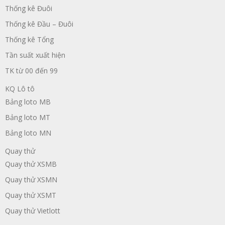
Thống kê Đuôi
Thống kê Đầu – Đuôi
Thống kê Tổng
Tần suất xuất hiện
TK từ 00 đến 99
KQ Lô tô
Bảng loto MB
Bảng loto MT
Bảng loto MN
Quay thử
Quay thử XSMB
Quay thử XSMN
Quay thử XSMT
Quay thử Vietlott