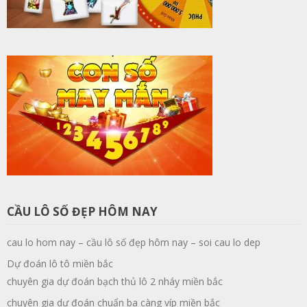
CẦU LÔ SỐ ĐẸP HÔM NAY
cau lo hom nay – cầu lô số đẹp hôm nay – soi cau lo dep
Dự đoán lô tô miền bắc
chuyên gia dự đoán bạch thủ lô 2 nháy miền bắc
chuyên gia dự đoán chuẩn ba càng víp miền bắc