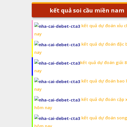
kết quả soi cầu miền nam
kết quả dự đoán xỉu 
nay
kết quả dự đoán đặc 
nay
kết quả dự đoán giải
nay
kết quả dự đoán bao
nay
kết quả dự đoán cặp 
hôm nay
kết quả dự đoán song
hôm nay