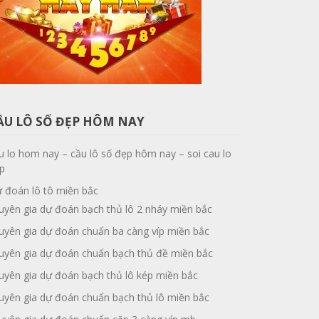
ẦU LÔ SỐ ĐẸP HÔM NAY
u lo hom nay – cầu lô số đẹp hôm nay – soi cau lo
p
 đoán lô tô miền bắc
uyên gia dự đoán bạch thủ lô 2 nháy miền bắc
uyên gia dự đoán chuẩn ba càng víp miền bắc
uyên gia dự đoán chuẩn bạch thủ đề miền bắc
uyên gia dự đoán bạch thủ lô kép miền bắc
uyên gia dự đoán chuẩn bạch thủ lô miền bắc