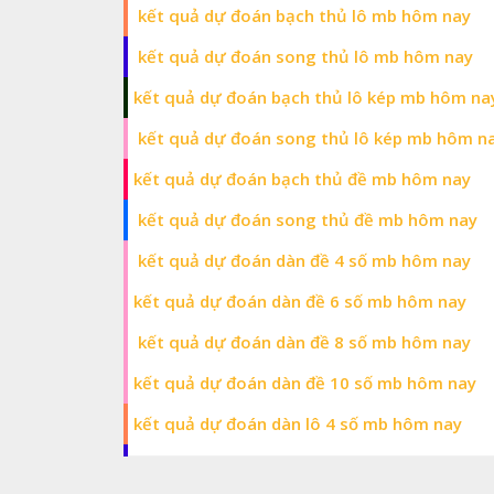
kết quả dự đoán bạch thủ lô mb hôm nay
kết quả dự đoán song thủ lô mb hôm nay
kết quả dự đoán bạch thủ lô kép mb hôm na
kết quả dự đoán song thủ lô kép mb hôm n
kết quả dự đoán bạch thủ đề mb hôm nay
kết quả dự đoán song thủ đề mb hôm nay
kết quả dự đoán dàn đề 4 số mb hôm nay
kết quả dự đoán dàn đề 6 số mb hôm nay
kết quả dự đoán dàn đề 8 số mb hôm nay
kết quả dự đoán dàn đề 10 số mb hôm nay
kết quả dự đoán dàn lô 4 số mb hôm nay