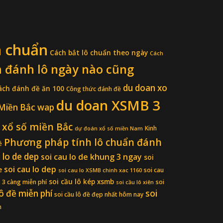
n chuẩn
Cách bắt lô chuẩn theo ngày
Cách
 đánh lô ngày nào cũng
du doan xo
ách đánh đề ăn 100
Công thức đánh đề
du doan XSMB 3
 Miền Bắc wap
 xổ số miền Bắc
Kinh
dự đoán xổ số miền Nam
Phương pháp tính lô chuẩn đánh
ề
 lo de dep
soi cau lo de khung 3 ngay
soi
soi cau lo dep
e
soi cau
soi cau lo XSMB chinh xac 1160
soi cầu lô kép xsmb
ô 3 càng miễn phí
soi
soi cầu lô xiên
lô đề miễn phí
soi
soi cầu lô đề đẹp nhất hôm nay
n