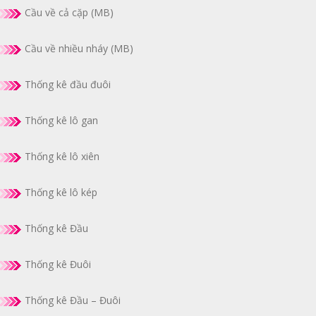
Cầu về cả cặp (MB)
Cầu về nhiều nháy (MB)
Thống kê đầu đuôi
Thống kê lô gan
Thống kê lô xiên
Thống kê lô kép
Thống kê Đầu
Thống kê Đuôi
Thống kê Đầu – Đuôi