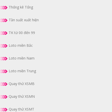
Thống kê Tổng
Tần suất xuất hiện
TK từ 00 đến 99
Loto miền Bắc
Loto miền Nam
Loto miền Trung
Quay thử XSMB
Quay thử XSMN
Quay thử XSMT