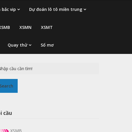
 bắc vip
Dự đoán lô tô miền trung
XSMB
XSMN
XSMT
Quay thử
Sổ mơ
Search
i cầu
XSMB