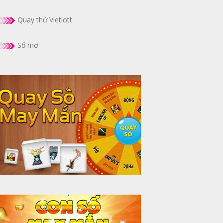
Quay thử Vietlott
Sổ mơ