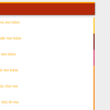
chủ mn hôm
biệt mn hôm
 8 mn hôm
 lô mn hôm
xỉu chủ mn
 thủ lô mn